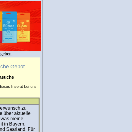
igeben.
uche Gebot
masuche
ieses Inserat bei uns
nderwunsch zu
ge über aktuelle
 was meine
it in Bayern,
nd Saarland. Für