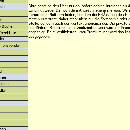
den
Bitte schreibe den User nur an, sofern echtes Interesse an
sch
Es bringt weder Dir noch dem Angeschriebenem etwas. Wir
Forum eine Plattform bieten, bei dem die ErfÃ¼llung des K
Mittelpunkt steht, daher steht nicht nur die Sympathie oder 
os
Stelle, sondern auch der Kontakt untereinander. Die privat
e Bücher
hier fördern. Bei einem nicht verifizierten User wird der Inser
angezeigt. Beim
verifizierten User/Premiumuser
wird das Ins
heckliste
ausgegeben.
der
amenspender
ld
hner
echnen
lle
ben