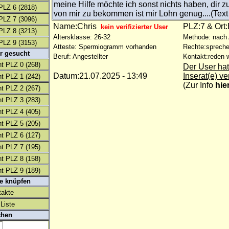
meine Hilfe möchte ich sonst nichts haben, dir z
PLZ 6
(2818)
von mir zu bekommen ist mir Lohn genug....(Text
PLZ 7
(3096)
Name:Chris
PLZ:7 & Ort
kein verifizierter User
PLZ 8
(3213)
Altersklasse: 26-32
Methode: nach
PLZ 9
(3153)
Atteste: Spermiogramm vorhanden
Rechte:spreche
r gesucht
Beruf: Angestellter
Kontakt:reden w
t PLZ 0
(268)
Der User hat
Datum:21.07.2025 - 13:49
Inserat(e) ve
t PLZ 1
(242)
(
Zur Info
hie
t PLZ 2
(267)
t PLZ 3
(283)
t PLZ 4
(405)
t PLZ 5
(205)
t PLZ 6
(127)
t PLZ 7
(195)
t PLZ 8
(158)
t PLZ 9
(189)
te knüpfen
takte
Liste
chen