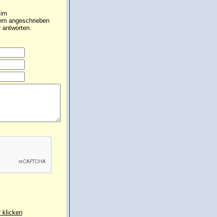
 im
gern angeschrieben
 antworten.
r klicken