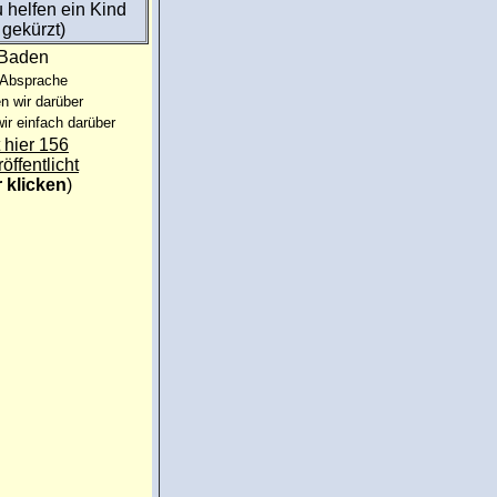
u helfen ein Kind
 gekürzt)
:Baden
 Absprache
n wir darüber
ir einfach darüber
 hier 156
röffentlicht
r klicken
)