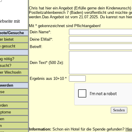
Chris hat hier ein Angebot (Erfülle gerne dein Kinderwunsch)
Postleitzahlenbereich 7 (Baden) verüffentlicht und müchte 
werden.Das Angebot ist vom 21.07.2025. Du kannst nun hier
bseite mit
Mit * gekennzeichnet sind Pflichtangaben!
Dein Name*:
bote/Gesuche
r bietet
Deine EMail*:
 gesucht
Betreff:
ng nötig?
Dein Text* (500 Ze):
esucht?
ter Wechseln
Ergebnis aus 10+10 *
 werden
use
rden
mptome
en
on
Information:
Schon ein Hotel für die Spende gefunden?
Hie