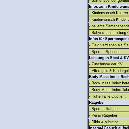
-
Samenspender gefun
Infos zum Kinderwun
-
Kinderwunsch Kosten
-
Kinderwunsch Kinderl
-
beliebte Samenspend
-
Babyerstausstattung C
Infos für Spermaspen
-
Geld verdienen als S
-
Sperma Spenden
Leistungen Staat & KV
-
Zuschüsse der KV
-
Elterngeld & Kinderge
Body Mass Index Rec
-
Body Mass Index ber
-
Body Mass Index Tabe
-
Hüfte Taille Quotient
Ratgeber
-
Sperma Ratgeber
-
Penis Ratgeber
-
Dildo & Vibrator
Inserat&Gesuch aufge