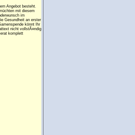
 dem Angebot besteht.
 müchten mit diesem
inderwunsch im
die Gesundheit an erster
e Samenspende könnt Ihr
attext nicht vollstÃ¤ndig
erat komplett