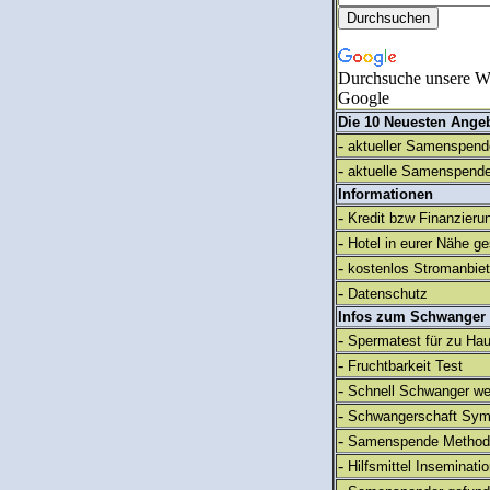
Durchsuche unsere We
Google
Die 10 Neuesten Ange
-
aktueller Samenspende
-
aktuelle Samenspende
Informationen
-
Kredit bzw Finanzieru
-
Hotel in eurer Nähe g
-
kostenlos Stromanbie
-
Datenschutz
Infos zum Schwanger
-
Spermatest für zu Ha
-
Fruchtbarkeit Test
-
Schnell Schwanger we
-
Schwangerschaft Sy
-
Samenspende Method
-
Hilfsmittel Inseminati