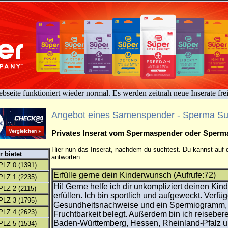
bseite funktioniert wieder normal. Es werden zeitnah neue Inserate fre
Angebot eines Samenspender - Sperma S
Privates Inserat vom Spermaspender oder Sper
Hier nun das Inserat, nachdem du suchtest. Du kannst auf d
 bietet
antworten.
PLZ 0
(1391)
Erfülle gerne dein Kinderwunsch (Aufrufe:72)
PLZ 1
(2235)
Hi! Gerne helfe ich dir unkompliziert deinen Ki
PLZ 2
(2115)
erfüllen. Ich bin sportlich und aufgeweckt. Verfü
PLZ 3
(1795)
Gesundheitsnachweise und ein Spermiogramm,
PLZ 4
(2623)
Fruchtbarkeit belegt. Außerdem bin ich reisebere
Baden-Württemberg, Hessen, Rheinland-Pfalz u
PLZ 5
(1534)