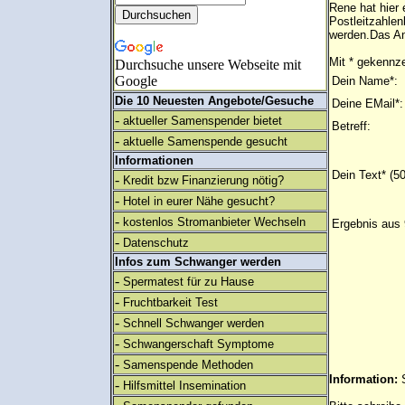
Rene hat hier
Postleitzahlen
werden.Das An
Mit * gekennze
Durchsuche unsere Webseite mit
Google
Dein Name*:
Die 10 Neuesten Angebote/Gesuche
Deine EMail*:
-
aktueller Samenspender bietet
Betreff:
-
aktuelle Samenspende gesucht
Informationen
Dein Text* (5
-
Kredit bzw Finanzierung nötig?
-
Hotel in eurer Nähe gesucht?
-
kostenlos Stromanbieter Wechseln
Ergebnis aus 
-
Datenschutz
Infos zum Schwanger werden
-
Spermatest für zu Hause
-
Fruchtbarkeit Test
-
Schnell Schwanger werden
-
Schwangerschaft Symptome
-
Samenspende Methoden
Information:
-
Hilfsmittel Insemination