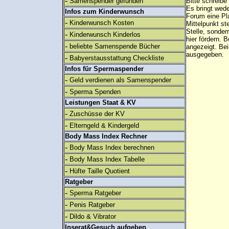
-
Samenspender gefunden
Bitte schreibe
Es bringt wed
Infos zum Kinderwunsch
Forum eine Pl
-
Kinderwunsch Kosten
Mittelpunkt st
Stelle, sonder
-
Kinderwunsch Kinderlos
hier fördern. B
-
beliebte Samenspende Bücher
angezeigt. B
ausgegeben.
-
Babyerstausstattung Checkliste
Infos für Spermaspender
-
Geld verdienen als Samenspender
-
Sperma Spenden
Leistungen Staat & KV
-
Zuschüsse der KV
-
Elterngeld & Kindergeld
Body Mass Index Rechner
-
Body Mass Index berechnen
-
Body Mass Index Tabelle
-
Hüfte Taille Quotient
Ratgeber
-
Sperma Ratgeber
-
Penis Ratgeber
-
Dildo & Vibrator
Inserat&Gesuch aufgeben