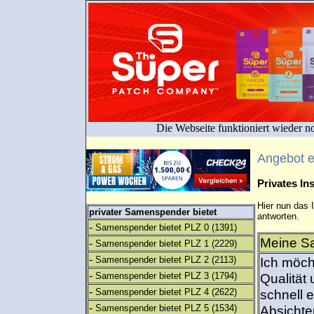
Die Webseite funktioniert wieder n
Angebot 
Privates I
Hier nun das 
privater Samenspender bietet
antworten.
-
Samenspender bietet PLZ 0
(1391)
Meine Sa
-
Samenspender bietet PLZ 1
(2229)
-
Samenspender bietet PLZ 2
(2113)
Ich möch
-
Samenspender bietet PLZ 3
(1794)
Qualität
-
Samenspender bietet PLZ 4
(2622)
schnell e
-
Samenspender bietet PLZ 5
(1534)
Absichte