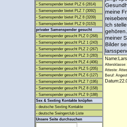
-
Samenspender bietet PLZ 6
(2814)
Gesundh
-
Samenspender bietet PLZ 7
(3092)
meine Fr
-
Samenspender bietet PLZ 8
(3209)
reiseber
-
Samenspender bietet PLZ 9
(3153)
Ich stell
privater Samenspender gesucht
gehören.
-
Samenspender gesucht PLZ 0
(268)
meiner S
-
Samenspender gesucht PLZ 1
(243)
Bilder se
-
Samenspender gesucht PLZ 2
(267)
larsspe
-
Samenspender gesucht PLZ 3
(283)
Name:Lar
-
Samenspender gesucht PLZ 4
(406)
Altersklasse:
-
Samenspender gesucht PLZ 5
(205)
Atteste: Atte
-
Samenspender gesucht PLZ 6
(127)
Beruf: Angest
Datum:22.0
-
Samenspender gesucht PLZ 7
(195)
-
Samenspender gesucht PLZ 8
(158)
-
Samenspender gesucht PLZ 9
(188)
Sex & Sexting Kontakte knüpfen
-
deutsche Sexting Kontakte
-
deutsche Swingerclub Liste
Unsere Seite durchsuchen