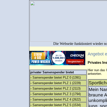
Die Webseite funktioniert wieder n
Angebot 
Privates I
Hier nun das 
privater Samenspender bietet
antworten.
-
Samenspender bietet PLZ 0
(1391)
Sportlic
-
Samenspender bietet PLZ 1
(2229)
-
Samenspender bietet PLZ 2
(2113)
Mein Nam
-
Samenspender bietet PLZ 3
(1794)
braune A
-
Samenspender bietet PLZ 4
(2622)
unkompli
-
Samenspender bietet PLZ 5
(1534)
jung, sp