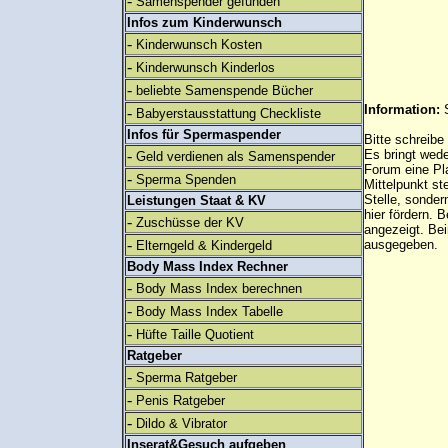
-
Samenspender gefunden
Infos zum Kinderwunsch
-
Kinderwunsch Kosten
-
Kinderwunsch Kinderlos
-
beliebte Samenspende Bücher
Information:
-
Babyerstausstattung Checkliste
Infos für Spermaspender
Bitte schreibe
-
Es bringt wed
Geld verdienen als Samenspender
Forum eine Pl
-
Sperma Spenden
Mittelpunkt st
Stelle, sonder
Leistungen Staat & KV
hier fördern. B
-
Zuschüsse der KV
angezeigt. B
-
ausgegeben.
Elterngeld & Kindergeld
Body Mass Index Rechner
-
Body Mass Index berechnen
-
Body Mass Index Tabelle
-
Hüfte Taille Quotient
Ratgeber
-
Sperma Ratgeber
-
Penis Ratgeber
-
Dildo & Vibrator
Inserat&Gesuch aufgeben