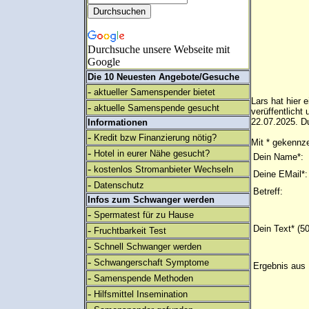
Durchsuche unsere Webseite mit
Google
Die 10 Neuesten Angebote/Gesuche
-
aktueller Samenspender bietet
Lars hat hier 
-
aktuelle Samenspende gesucht
verüffentlich
22.07.2025. Du
Informationen
-
Kredit bzw Finanzierung nötig?
Mit * gekennze
-
Hotel in eurer Nähe gesucht?
Dein Name*:
-
kostenlos Stromanbieter Wechseln
Deine EMail*:
-
Datenschutz
Betreff:
Infos zum Schwanger werden
-
Spermatest für zu Hause
Dein Text* (5
-
Fruchtbarkeit Test
-
Schnell Schwanger werden
-
Schwangerschaft Symptome
Ergebnis aus 
-
Samenspende Methoden
-
Hilfsmittel Insemination