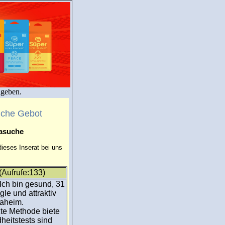
igeben.
uche Gebot
masuche
ieses Inserat bei uns
Aufrufe:133)
 Ich bin gesund, 31
gle und attraktiv
daheim.
te Methode biete
heitstests sind