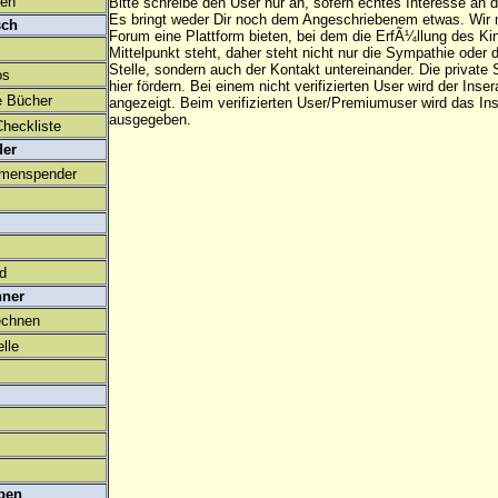
den
Bitte schreibe den User nur an, sofern echtes Interesse an
Es bringt weder Dir noch dem Angeschriebenem etwas. Wir
sch
Forum eine Plattform bieten, bei dem die ErfÃ¼llung des K
Mittelpunkt steht, daher steht nicht nur die Sympathie oder 
Stelle, sondern auch der Kontakt untereinander. Die privat
os
hier fördern. Bei einem nicht verifizierten User wird der Inser
e Bücher
angezeigt. Beim
verifizierten User/Premiumuser
wird das Ins
ausgegeben.
heckliste
der
amenspender
ld
hner
echnen
lle
ben