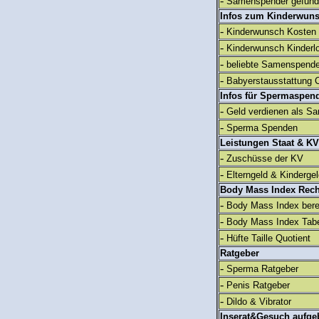
-
Samenspender gefun
Infos zum Kinderwun
-
Kinderwunsch Kosten
-
Kinderwunsch Kinderl
-
beliebte Samenspend
-
Babyerstausstattung C
Infos für Spermaspen
-
Geld verdienen als S
-
Sperma Spenden
Leistungen Staat & KV
-
Zuschüsse der KV
-
Elterngeld & Kinderge
Body Mass Index Rec
-
Body Mass Index ber
-
Body Mass Index Tabe
-
Hüfte Taille Quotient
Ratgeber
-
Sperma Ratgeber
-
Penis Ratgeber
-
Dildo & Vibrator
Inserat&Gesuch aufge