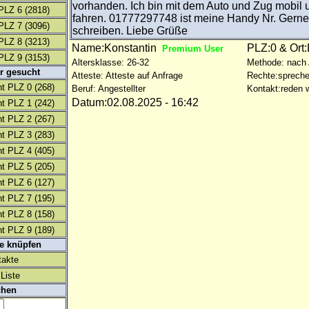
vorhanden. Ich bin mit dem Auto und Zug mobil 
PLZ 6
(2818)
fahren. 01777297748 ist meine Handy Nr. Gern
PLZ 7
(3096)
schreiben. Liebe Grüße
PLZ 8
(3213)
Name:Konstantin
PLZ:0 & Ort:
Premium User
PLZ 9
(3153)
Altersklasse: 26-32
Methode: nach
r gesucht
Atteste: Atteste auf Anfrage
Rechte:spreche
t PLZ 0
(268)
Beruf: Angestellter
Kontakt:reden w
Datum:02.08.2025 - 16:42
t PLZ 1
(242)
t PLZ 2
(267)
t PLZ 3
(283)
t PLZ 4
(405)
t PLZ 5
(205)
t PLZ 6
(127)
t PLZ 7
(195)
t PLZ 8
(158)
t PLZ 9
(189)
te knüpfen
takte
Liste
chen