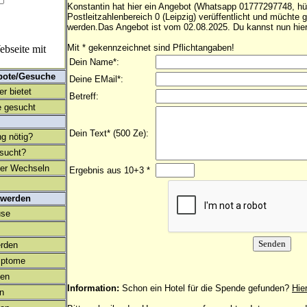
Konstantin hat hier ein Angebot (Whatsapp 01777297748, h
Postleitzahlenbereich 0 (Leipzig) verüffentlicht und müchte
werden.Das Angebot ist vom 02.08.2025. Du kannst nun hier
Mit * gekennzeichnet sind Pflichtangaben!
bseite mit
Dein Name*:
bote/Gesuche
Deine EMail*:
r bietet
Betreff:
 gesucht
Dein Text* (500 Ze):
ng nötig?
esucht?
ter Wechseln
Ergebnis aus 10+3 *
 werden
use
rden
mptome
en
Information:
Schon ein Hotel für die Spende gefunden?
Hie
on