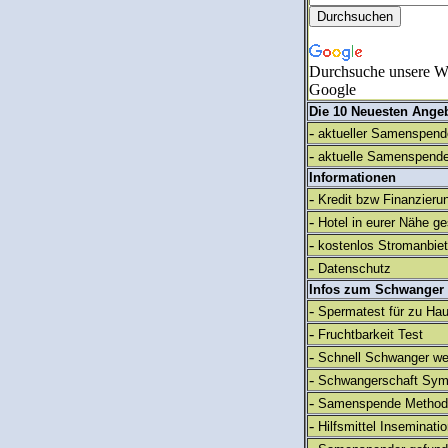
Durchsuche unsere We
Google
Die 10 Neuesten Ange
-
aktueller Samenspende
-
aktuelle Samenspende
Informationen
-
Kredit bzw Finanzieru
-
Hotel in eurer Nähe g
-
kostenlos Stromanbie
-
Datenschutz
Infos zum Schwanger
-
Spermatest für zu Ha
-
Fruchtbarkeit Test
-
Schnell Schwanger we
-
Schwangerschaft Sy
-
Samenspende Method
-
Hilfsmittel Inseminati