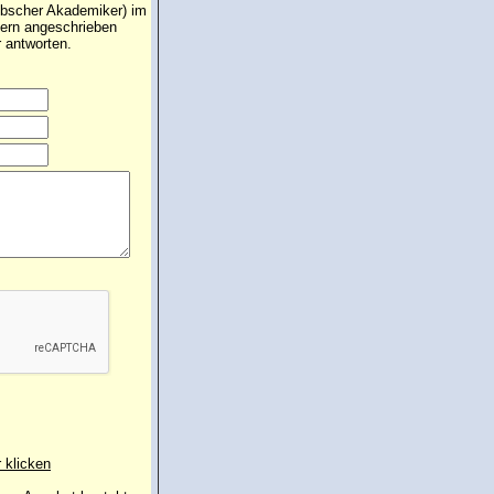
übscher Akademiker) im
 gern angeschrieben
 antworten.
r klicken