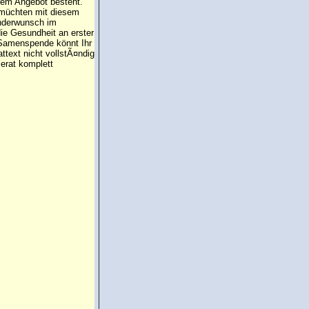
 dem Angebot besteht.
 müchten mit diesem
inderwunsch im
die Gesundheit an erster
e Samenspende könnt Ihr
attext nicht vollstÃ¤ndig
erat komplett