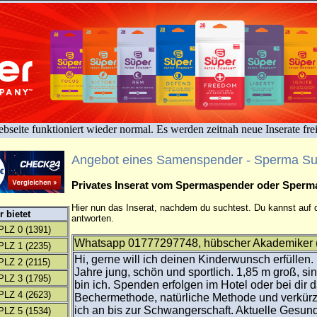
bseite funktioniert wieder normal. Es werden zeitnah neue Inserate fre
Angebot eines Samenspender - Sperma S
Privates Inserat vom Spermaspender oder Sper
Hier nun das Inserat, nachdem du suchtest. Du kannst auf d
 bietet
antworten.
PLZ 0
(1391)
Whatsapp 01777297748, hübscher Akademiker (
PLZ 1
(2235)
Hi, gerne will ich deinen Kinderwunsch erfüllen.
PLZ 2
(2115)
Jahre jung, schön und sportlich. 1,85 m groß, sin
PLZ 3
(1795)
bin ich. Spenden erfolgen im Hotel oder bei dir 
PLZ 4
(2623)
Bechermethode, natürliche Methode und verkürz
ich an bis zur Schwangerschaft. Aktuelle Gesund
PLZ 5
(1534)