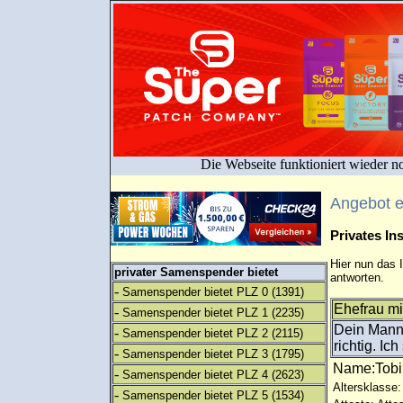
Die Webseite funktioniert wieder n
Angebot 
Privates I
Hier nun das 
privater Samenspender bietet
antworten.
-
Samenspender bietet PLZ 0
(1391)
Ehefrau mi
-
Samenspender bietet PLZ 1
(2235)
Dein Mann 
-
Samenspender bietet PLZ 2
(2115)
richtig. Ic
-
Samenspender bietet PLZ 3
(1795)
Name:Tob
-
Samenspender bietet PLZ 4
(2623)
Altersklasse:
-
Samenspender bietet PLZ 5
(1534)