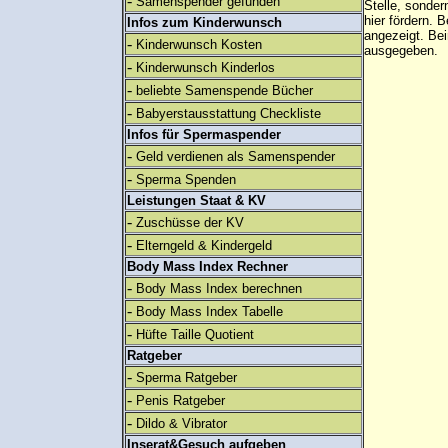
-
Samenspender gefunden
Stelle, sonder
hier fördern. B
Infos zum Kinderwunsch
angezeigt. B
-
Kinderwunsch Kosten
ausgegeben.
-
Kinderwunsch Kinderlos
-
beliebte Samenspende Bücher
-
Babyerstausstattung Checkliste
Infos für Spermaspender
-
Geld verdienen als Samenspender
-
Sperma Spenden
Leistungen Staat & KV
-
Zuschüsse der KV
-
Elterngeld & Kindergeld
Body Mass Index Rechner
-
Body Mass Index berechnen
-
Body Mass Index Tabelle
-
Hüfte Taille Quotient
Ratgeber
-
Sperma Ratgeber
-
Penis Ratgeber
-
Dildo & Vibrator
Inserat&Gesuch aufgeben