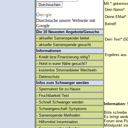
Mit * gekennze
Dein Name*:
Deine EMail*:
Durchsuche unsere Webseite mit
Betreff:
Google
Die 10 Neuesten Angebote/Gesuche
-
aktueller Samenspender bietet
Dein Text* (5
-
aktuelle Samenspende gesucht
Informationen
Ergebnis aus 
-
Kredit bzw Finanzierung nötig?
-
Hotel in eurer Nähe gesucht?
-
kostenlos Stromanbieter Wechseln
-
Datenschutz
Infos zum Schwanger werden
-
Spermatest für zu Hause
-
Fruchtbarkeit Test
-
Schnell Schwanger werden
Information:
-
Schwangerschaft Symptome
Bitte schreibe
-
Samenspende Methoden
Es bringt wed
Forum eine Pl
-
Hilfsmittel Insemination
Mittelpunkt st