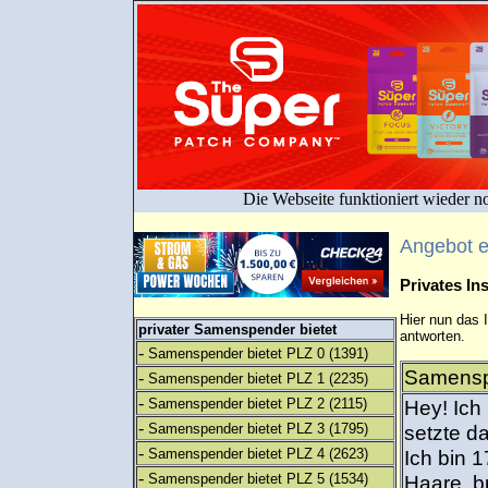
Die Webseite funktioniert wieder n
Angebot 
Privates I
Hier nun das 
privater Samenspender bietet
antworten.
-
Samenspender bietet PLZ 0
(1391)
Samensp
-
Samenspender bietet PLZ 1
(2235)
-
Samenspender bietet PLZ 2
(2115)
Hey! Ich 
-
Samenspender bietet PLZ 3
(1795)
setzte d
-
Samenspender bietet PLZ 4
(2623)
Ich bin 
-
Samenspender bietet PLZ 5
(1534)
Haare, b