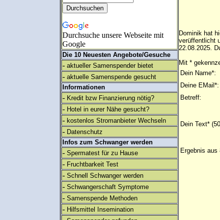
Dominik hat h
Durchsuche unsere Webseite mit
verüffentlich
Google
22.08.2025. Du
Die 10 Neuesten Angebote/Gesuche
Mit * gekennze
-
aktueller Samenspender bietet
Dein Name*:
-
aktuelle Samenspende gesucht
Deine EMail*:
Informationen
-
Betreff:
Kredit bzw Finanzierung nötig?
-
Hotel in eurer Nähe gesucht?
-
kostenlos Stromanbieter Wechseln
Dein Text* (5
-
Datenschutz
Infos zum Schwanger werden
Ergebnis aus 
-
Spermatest für zu Hause
-
Fruchtbarkeit Test
-
Schnell Schwanger werden
-
Schwangerschaft Symptome
-
Samenspende Methoden
-
Hilfsmittel Insemination