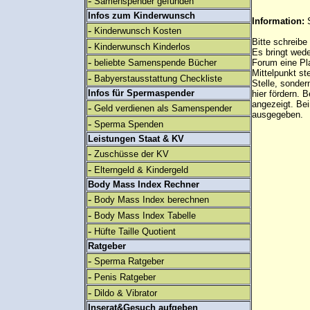
-
Samenspender gefunden
Infos zum Kinderwunsch
Information:
-
Kinderwunsch Kosten
Bitte schreibe
-
Kinderwunsch Kinderlos
Es bringt wed
-
beliebte Samenspende Bücher
Forum eine Pl
Mittelpunkt st
-
Babyerstausstattung Checkliste
Stelle, sonder
Infos für Spermaspender
hier fördern. B
angezeigt. B
-
Geld verdienen als Samenspender
ausgegeben.
-
Sperma Spenden
Leistungen Staat & KV
-
Zuschüsse der KV
-
Elterngeld & Kindergeld
Body Mass Index Rechner
-
Body Mass Index berechnen
-
Body Mass Index Tabelle
-
Hüfte Taille Quotient
Ratgeber
-
Sperma Ratgeber
-
Penis Ratgeber
-
Dildo & Vibrator
Inserat&Gesuch aufgeben