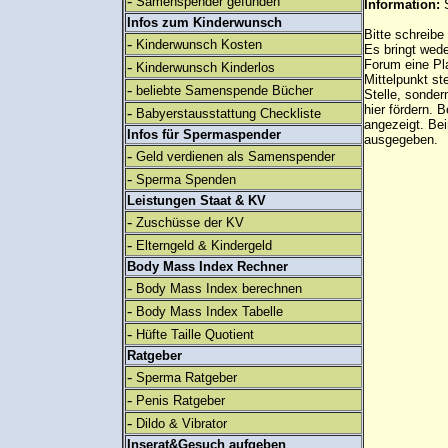
-
Samenspender gefunden
Information:
Infos zum Kinderwunsch
Bitte schreibe
-
Kinderwunsch Kosten
Es bringt wed
Forum eine Pl
-
Kinderwunsch Kinderlos
Mittelpunkt st
-
beliebte Samenspende Bücher
Stelle, sonder
hier fördern. B
-
Babyerstausstattung Checkliste
angezeigt. B
Infos für Spermaspender
ausgegeben.
-
Geld verdienen als Samenspender
-
Sperma Spenden
Leistungen Staat & KV
-
Zuschüsse der KV
-
Elterngeld & Kindergeld
Body Mass Index Rechner
-
Body Mass Index berechnen
-
Body Mass Index Tabelle
-
Hüfte Taille Quotient
Ratgeber
-
Sperma Ratgeber
-
Penis Ratgeber
-
Dildo & Vibrator
Inserat&Gesuch aufgeben