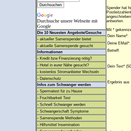
Spender hat h
Postleitzahlen
angeschrieben
Durchsuche unsere Webseite mit
antworten.
Google
Mit * gekennze
Die 10 Neuesten Angebote/Gesuche
Dein Name*:
-
aktueller Samenspender bietet
Deine EMail*:
-
aktuelle Samenspende gesucht
Betreff:
Informationen
-
Kredit bzw Finanzierung nötig?
-
Hotel in eurer Nähe gesucht?
Dein Text* (5
-
kostenlos Stromanbieter Wechseln
-
Datenschutz
Ergebnis aus 
Infos zum Schwanger werden
-
Spermatest für zu Hause
-
Fruchtbarkeit Test
-
Schnell Schwanger werden
-
Schwangerschaft Symptome
-
Samenspende Methoden
-
Hilfsmittel Insemination