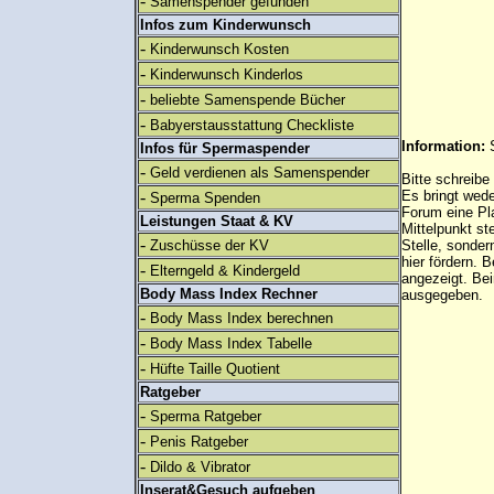
-
Samenspender gefunden
Infos zum Kinderwunsch
-
Kinderwunsch Kosten
-
Kinderwunsch Kinderlos
-
beliebte Samenspende Bücher
-
Babyerstausstattung Checkliste
Information:
Infos für Spermaspender
-
Geld verdienen als Samenspender
Bitte schreibe
-
Es bringt wed
Sperma Spenden
Forum eine Pl
Leistungen Staat & KV
Mittelpunkt st
-
Zuschüsse der KV
Stelle, sonder
hier fördern. B
-
Elterngeld & Kindergeld
angezeigt. B
Body Mass Index Rechner
ausgegeben.
-
Body Mass Index berechnen
-
Body Mass Index Tabelle
-
Hüfte Taille Quotient
Ratgeber
-
Sperma Ratgeber
-
Penis Ratgeber
-
Dildo & Vibrator
Inserat&Gesuch aufgeben