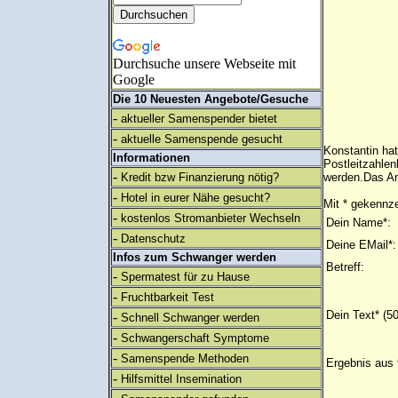
Durchsuche unsere Webseite mit
Google
Die 10 Neuesten Angebote/Gesuche
-
aktueller Samenspender bietet
-
aktuelle Samenspende gesucht
Konstantin ha
Informationen
Postleitzahlen
-
Kredit bzw Finanzierung nötig?
werden.Das An
-
Hotel in eurer Nähe gesucht?
Mit * gekennze
-
kostenlos Stromanbieter Wechseln
Dein Name*:
-
Datenschutz
Deine EMail*:
Infos zum Schwanger werden
Betreff:
-
Spermatest für zu Hause
-
Fruchtbarkeit Test
Dein Text* (5
-
Schnell Schwanger werden
-
Schwangerschaft Symptome
-
Samenspende Methoden
Ergebnis aus 
-
Hilfsmittel Insemination