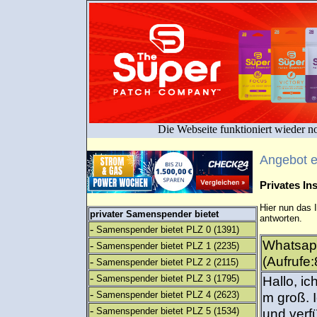
Die Webseite funktioniert wieder n
Angebot 
Privates I
Hier nun das 
privater Samenspender bietet
antworten.
-
Samenspender bietet PLZ 0
(1391)
Whatsap
-
Samenspender bietet PLZ 1
(2235)
(Aufrufe:
-
Samenspender bietet PLZ 2
(2115)
-
Samenspender bietet PLZ 3
(1795)
Hallo, ic
-
Samenspender bietet PLZ 4
(2623)
m groß. I
-
Samenspender bietet PLZ 5
(1534)
und verf