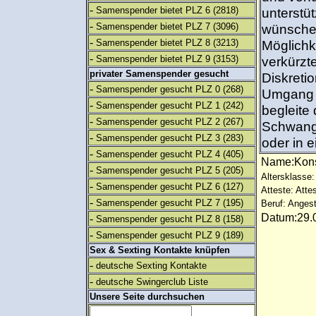
-
Samenspender bietet PLZ 6
(2818)
unterstü
-
Samenspender bietet PLZ 7
(3096)
wünschen
-
Samenspender bietet PLZ 8
(3213)
Möglichk
-
Samenspender bietet PLZ 9
(3153)
verkürzt
privater Samenspender gesucht
Diskretio
-
Samenspender gesucht PLZ 0
(268)
Umgang s
-
Samenspender gesucht PLZ 1
(242)
begleite 
-
Samenspender gesucht PLZ 2
(267)
Schwange
-
Samenspender gesucht PLZ 3
(283)
oder in e
-
Samenspender gesucht PLZ 4
(405)
Name:Kon
-
Samenspender gesucht PLZ 5
(205)
Altersklasse:
-
Samenspender gesucht PLZ 6
(127)
Atteste: Atte
-
Samenspender gesucht PLZ 7
(195)
Beruf: Angest
Datum:29.0
-
Samenspender gesucht PLZ 8
(158)
-
Samenspender gesucht PLZ 9
(189)
Sex & Sexting Kontakte knüpfen
-
deutsche Sexting Kontakte
-
deutsche Swingerclub Liste
Unsere Seite durchsuchen