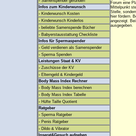
-
Samenspender gefunden
Forum eine Pl
Infos zum Kinderwunsch
Mittelpunkt st
Stelle, sonder
-
Kinderwunsch Kosten
hier fördern. B
-
Kinderwunsch Kinderlos
angezeigt. B
ausgegeben.
-
beliebte Samenspende Bücher
-
Babyerstausstattung Checkliste
Infos für Spermaspender
-
Geld verdienen als Samenspender
-
Sperma Spenden
Leistungen Staat & KV
-
Zuschüsse der KV
-
Elterngeld & Kindergeld
Body Mass Index Rechner
-
Body Mass Index berechnen
-
Body Mass Index Tabelle
-
Hüfte Taille Quotient
Ratgeber
-
Sperma Ratgeber
-
Penis Ratgeber
-
Dildo & Vibrator
Inserat&Gesuch aufgeben