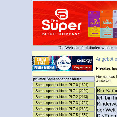
Die Webseite funktioniert wieder n
Angebot 
Privates I
Hier nun das 
privater Samenspender bietet
antworten.
-
Samenspender bietet PLZ 0
(1391)
Bin Same
-
Samenspender bietet PLZ 1
(2229)
-
Samenspender bietet PLZ 2
(2113)
Ich bin 
-
Samenspender bietet PLZ 3
(1794)
Kinderwu
-
Samenspender bietet PLZ 4
(2622)
der Welt
-
Samenspender bietet PLZ 5
(1534)
Dir/Euch