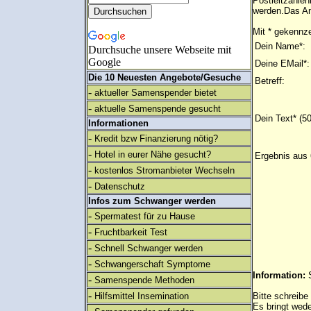
Postleitzahlen
werden.Das An
Mit * gekennze
Dein Name*:
Durchsuche unsere Webseite mit
Google
Deine EMail*:
Die 10 Neuesten Angebote/Gesuche
Betreff:
-
aktueller Samenspender bietet
-
aktuelle Samenspende gesucht
Dein Text* (5
Informationen
-
Kredit bzw Finanzierung nötig?
-
Hotel in eurer Nähe gesucht?
Ergebnis aus 
-
kostenlos Stromanbieter Wechseln
-
Datenschutz
Infos zum Schwanger werden
-
Spermatest für zu Hause
-
Fruchtbarkeit Test
-
Schnell Schwanger werden
-
Schwangerschaft Symptome
Information:
-
Samenspende Methoden
-
Hilfsmittel Insemination
Bitte schreibe
Es bringt wed