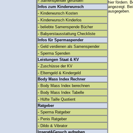
-
Samenspender gefunden
hier fördern. B
Infos zum Kinderwunsch
angezeigt. B
ausgegeben.
-
Kinderwunsch Kosten
-
Kinderwunsch Kinderlos
-
beliebte Samenspende Bücher
-
Babyerstausstattung Checkliste
Infos für Spermaspender
-
Geld verdienen als Samenspender
-
Sperma Spenden
Leistungen Staat & KV
-
Zuschüsse der KV
-
Elterngeld & Kindergeld
Body Mass Index Rechner
-
Body Mass Index berechnen
-
Body Mass Index Tabelle
-
Hüfte Taille Quotient
Ratgeber
-
Sperma Ratgeber
-
Penis Ratgeber
-
Dildo & Vibrator
Inserat&Gesuch aufgeben