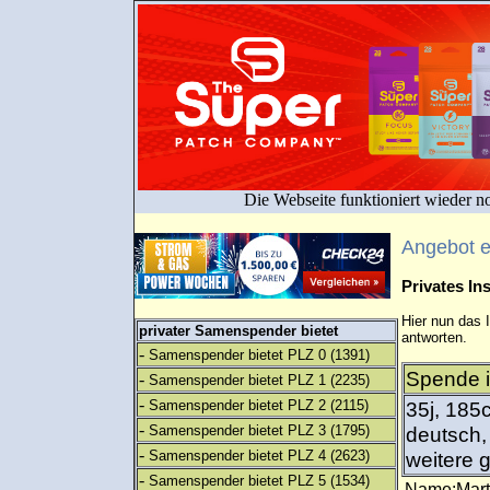
Die Webseite funktioniert wieder n
Angebot 
Privates I
Hier nun das 
privater Samenspender bietet
antworten.
-
Samenspender bietet PLZ 0
(1391)
Spende i
-
Samenspender bietet PLZ 1
(2235)
-
Samenspender bietet PLZ 2
(2115)
35j, 185
-
Samenspender bietet PLZ 3
(1795)
deutsch,
-
Samenspender bietet PLZ 4
(2623)
weitere 
-
Samenspender bietet PLZ 5
(1534)
Name:Mar