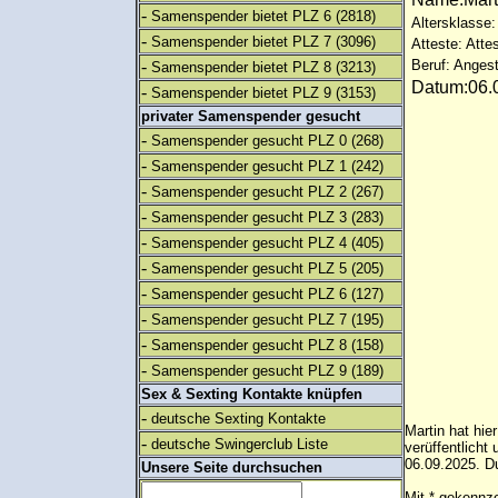
-
Samenspender bietet PLZ 6
(2818)
Altersklasse:
-
Samenspender bietet PLZ 7
(3096)
Atteste: Atte
-
Beruf: Angest
Samenspender bietet PLZ 8
(3213)
Datum:06.0
-
Samenspender bietet PLZ 9
(3153)
privater Samenspender gesucht
-
Samenspender gesucht PLZ 0
(268)
-
Samenspender gesucht PLZ 1
(242)
-
Samenspender gesucht PLZ 2
(267)
-
Samenspender gesucht PLZ 3
(283)
-
Samenspender gesucht PLZ 4
(405)
-
Samenspender gesucht PLZ 5
(205)
-
Samenspender gesucht PLZ 6
(127)
-
Samenspender gesucht PLZ 7
(195)
-
Samenspender gesucht PLZ 8
(158)
-
Samenspender gesucht PLZ 9
(189)
Sex & Sexting Kontakte knüpfen
-
deutsche Sexting Kontakte
Martin hat hie
-
deutsche Swingerclub Liste
verüffentlich
06.09.2025. Du
Unsere Seite durchsuchen
Mit * gekennze