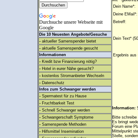
Dein Name*:
Deine EMail*:
Durchsuche unsere Webseite mit
Betreff:
Google
Die 10 Neuesten Angebote/Gesuche
Dein Text* (5
-
aktueller Samenspender bietet
-
aktuelle Samenspende gesucht
Informationen
Ergebnis aus 
-
Kredit bzw Finanzierung nötig?
-
Hotel in eurer Nähe gesucht?
-
kostenlos Stromanbieter Wechseln
-
Datenschutz
Infos zum Schwanger werden
-
Spermatest für zu Hause
-
Fruchtbarkeit Test
Information:
-
Schnell Schwanger werden
-
Schwangerschaft Symptome
Bitte schreibe
Es bringt wed
-
Samenspende Methoden
Forum eine Pl
-
Mittelpunkt st
Hilfsmittel Insemination
Stelle, sonder