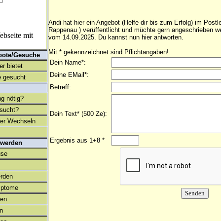
Andi hat hier ein Angebot (Helfe dir bis zum Erfolg) im Postl
Rappenau ) verüffentlicht und müchte gern angeschrieben w
bseite mit
vom 14.09.2025. Du kannst nun hier antworten.
Mit * gekennzeichnet sind Pflichtangaben!
bote/Gesuche
Dein Name*:
r bietet
Deine EMail*:
 gesucht
Betreff:
ng nötig?
esucht?
Dein Text* (500 Ze):
ter Wechseln
Ergebnis aus 1+8 *
 werden
use
rden
mptome
en
on