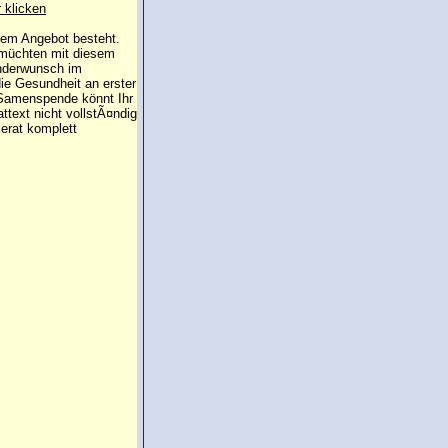
r klicken
 dem Angebot besteht.
 müchten mit diesem
inderwunsch im
die Gesundheit an erster
e Samenspende könnt Ihr
attext nicht vollstÃ¤ndig
erat komplett