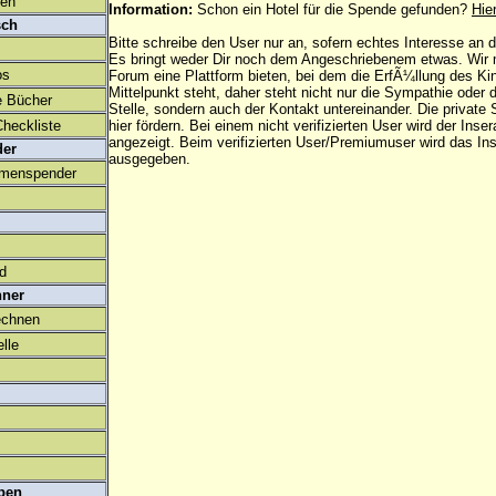
den
Information:
Schon ein Hotel für die Spende gefunden?
Hie
sch
Bitte schreibe den User nur an, sofern echtes Interesse an
Es bringt weder Dir noch dem Angeschriebenem etwas. Wir
os
Forum eine Plattform bieten, bei dem die ErfÃ¼llung des K
Mittelpunkt steht, daher steht nicht nur die Sympathie oder 
e Bücher
Stelle, sondern auch der Kontakt untereinander. Die privat
heckliste
hier fördern. Bei einem nicht verifizierten User wird der Inser
angezeigt. Beim
verifizierten User/Premiumuser
wird das Ins
der
ausgegeben.
amenspender
ld
hner
echnen
lle
ben