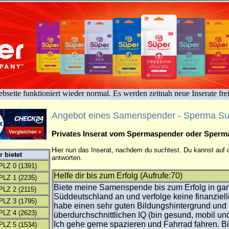
bseite funktioniert wieder normal. Es werden zeitnah neue Inserate fre
Angebot eines Samenspender - Sperma S
Privates Inserat vom Spermaspender oder Sper
Hier nun das Inserat, nachdem du suchtest. Du kannst auf d
 bietet
antworten.
PLZ 0
(1391)
Helfe dir bis zum Erfolg (Aufrufe:70)
PLZ 1
(2235)
Biete meine Samenspende bis zum Erfolg in ga
PLZ 2
(2115)
Süddeutschland an und verfolge keine finanziell
PLZ 3
(1795)
habe einen sehr guten Bildungshintergrund und
PLZ 4
(2623)
überdurchschnittlichen IQ (bin gesund, mobil und z
Ich gehe gerne spazieren und Fahrrad fahren. Bin
PLZ 5
(1534)