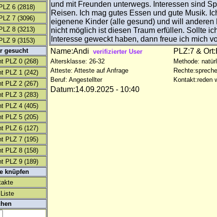
und mit Freunden unterwegs. Interessen sind Sp
PLZ 6
(2818)
Reisen. Ich mag gutes Essen und gute Musik. Ic
PLZ 7
(3096)
eigenene Kinder (alle gesund) und will anderen 
PLZ 8
(3213)
nicht möglich ist diesen Traum erfüllen. Sollte i
Interesse geweckt haben, dann freue ich mich vo
PLZ 9
(3153)
r gesucht
Name:Andi
PLZ:7 & Ort
verifizierter User
t PLZ 0
(268)
Altersklasse: 26-32
Methode: natürl
Atteste: Atteste auf Anfrage
Rechte:spreche
t PLZ 1
(242)
Beruf: Angestellter
Kontakt:reden w
t PLZ 2
(267)
Datum:14.09.2025 - 10:40
t PLZ 3
(283)
t PLZ 4
(405)
t PLZ 5
(205)
t PLZ 6
(127)
t PLZ 7
(195)
t PLZ 8
(158)
t PLZ 9
(189)
te knüpfen
takte
Liste
chen