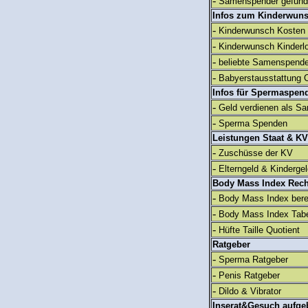
-
Samenspender gefun
Infos zum Kinderwun
-
Kinderwunsch Kosten
-
Kinderwunsch Kinderl
-
beliebte Samenspend
-
Babyerstausstattung C
Infos für Spermaspen
-
Geld verdienen als S
-
Sperma Spenden
Leistungen Staat & KV
-
Zuschüsse der KV
-
Elterngeld & Kinderge
Body Mass Index Rec
-
Body Mass Index ber
-
Body Mass Index Tabe
-
Hüfte Taille Quotient
Ratgeber
-
Sperma Ratgeber
-
Penis Ratgeber
-
Dildo & Vibrator
Inserat&Gesuch aufge