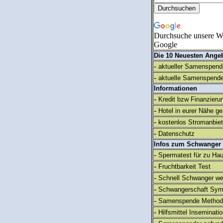
Durchsuche unsere We
Google
Die 10 Neuesten Ange
-
aktueller Samenspende
-
aktuelle Samenspende
Informationen
-
Kredit bzw Finanzieru
-
Hotel in eurer Nähe g
-
kostenlos Stromanbie
-
Datenschutz
Infos zum Schwanger
-
Spermatest für zu Ha
-
Fruchtbarkeit Test
-
Schnell Schwanger we
-
Schwangerschaft Sy
-
Samenspende Method
-
Hilfsmittel Inseminati