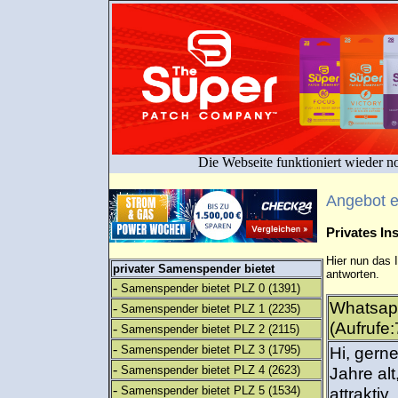
Die Webseite funktioniert wieder n
Angebot 
Privates I
Hier nun das 
privater Samenspender bietet
antworten.
-
Samenspender bietet PLZ 0
(1391)
Whatsap
-
Samenspender bietet PLZ 1
(2235)
(Aufrufe:
-
Samenspender bietet PLZ 2
(2115)
-
Samenspender bietet PLZ 3
(1795)
Hi, gerne
-
Samenspender bietet PLZ 4
(2623)
Jahre alt
-
Samenspender bietet PLZ 5
(1534)
attraktiv