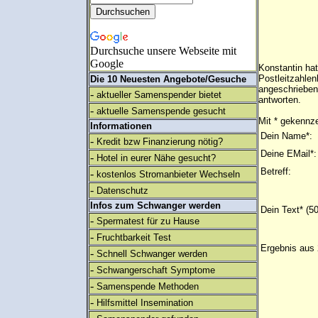
Durchsuche unsere Webseite mit
Google
Konstantin ha
Postleitzahlen
Die 10 Neuesten Angebote/Gesuche
angeschrieben
-
aktueller Samenspender bietet
antworten.
-
aktuelle Samenspende gesucht
Mit * gekennze
Informationen
Dein Name*:
-
Kredit bzw Finanzierung nötig?
Deine EMail*:
-
Hotel in eurer Nähe gesucht?
Betreff:
-
kostenlos Stromanbieter Wechseln
-
Datenschutz
Infos zum Schwanger werden
Dein Text* (5
-
Spermatest für zu Hause
-
Fruchtbarkeit Test
Ergebnis aus 
-
Schnell Schwanger werden
-
Schwangerschaft Symptome
-
Samenspende Methoden
-
Hilfsmittel Insemination