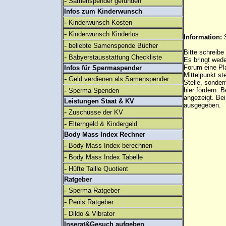
-
Samenspender gefunden
Infos zum Kinderwunsch
-
Kinderwunsch Kosten
-
Kinderwunsch Kinderlos
Information:
-
beliebte Samenspende Bücher
Bitte schreibe
-
Babyerstausstattung Checkliste
Es bringt wed
Forum eine Pl
Infos für Spermaspender
Mittelpunkt st
-
Geld verdienen als Samenspender
Stelle, sonder
-
hier fördern. B
Sperma Spenden
angezeigt. B
Leistungen Staat & KV
ausgegeben.
-
Zuschüsse der KV
-
Elterngeld & Kindergeld
Body Mass Index Rechner
-
Body Mass Index berechnen
-
Body Mass Index Tabelle
-
Hüfte Taille Quotient
Ratgeber
-
Sperma Ratgeber
-
Penis Ratgeber
-
Dildo & Vibrator
Inserat&Gesuch aufgeben