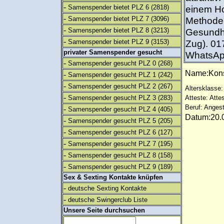
-
Samenspender bietet PLZ 6
(2818)
einem Ho
-
Samenspender bietet PLZ 7
(3096)
Methode 
-
Samenspender bietet PLZ 8
(3213)
Gesundhei
-
Samenspender bietet PLZ 9
(3153)
Zug). 01
privater Samenspender gesucht
WhatsApp
-
Samenspender gesucht PLZ 0
(268)
Name:Kon
-
Samenspender gesucht PLZ 1
(242)
-
Samenspender gesucht PLZ 2
(267)
Altersklasse:
-
Samenspender gesucht PLZ 3
(283)
Atteste: Atte
Beruf: Angest
-
Samenspender gesucht PLZ 4
(405)
Datum:20.0
-
Samenspender gesucht PLZ 5
(205)
-
Samenspender gesucht PLZ 6
(127)
-
Samenspender gesucht PLZ 7
(195)
-
Samenspender gesucht PLZ 8
(158)
-
Samenspender gesucht PLZ 9
(189)
Sex & Sexting Kontakte knüpfen
-
deutsche Sexting Kontakte
-
deutsche Swingerclub Liste
Unsere Seite durchsuchen