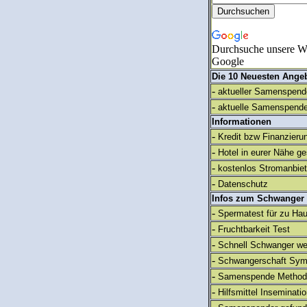
Durchsuche unsere We
Google
Die 10 Neuesten Ange
-
aktueller Samenspende
-
aktuelle Samenspende
Informationen
-
Kredit bzw Finanzieru
-
Hotel in eurer Nähe g
-
kostenlos Stromanbie
-
Datenschutz
Infos zum Schwanger
-
Spermatest für zu Ha
-
Fruchtbarkeit Test
-
Schnell Schwanger we
-
Schwangerschaft Sy
-
Samenspende Method
-
Hilfsmittel Inseminati