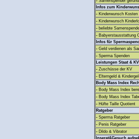
-
Samenspender gefun
Infos zum Kinderwun
-
Kinderwunsch Kosten
-
Kinderwunsch Kinderl
-
beliebte Samenspend
-
Babyerstausstattung C
Infos für Spermaspen
-
Geld verdienen als S
-
Sperma Spenden
Leistungen Staat & KV
-
Zuschüsse der KV
-
Elterngeld & Kinderge
Body Mass Index Rec
-
Body Mass Index ber
-
Body Mass Index Tabe
-
Hüfte Taille Quotient
Ratgeber
-
Sperma Ratgeber
-
Penis Ratgeber
-
Dildo & Vibrator
Inserat&Gesuch aufge