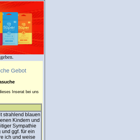
igeben.
uche Gebot
masuche
ieses Inserat bei uns
it strahlend blauen
igenen Kindern und
itiger Sympathie
 und ggf. für ein
re ich und weise