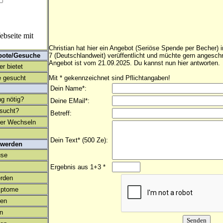
bseite mit
Christian hat hier ein Angebot (Seriöse Spende per Becher) 
bote/Gesuche
7 (Deutschlandweit) verüffentlicht und müchte gern angesc
Angebot ist vom 21.09.2025. Du kannst nun hier antworten.
r bietet
 gesucht
Mit * gekennzeichnet sind Pflichtangaben!
Dein Name*:
ng nötig?
Deine EMail*:
esucht?
Betreff:
ter Wechseln
Dein Text* (500 Ze):
 werden
use
Ergebnis aus 1+3 *
rden
mptome
en
on