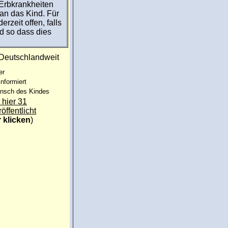
 Erbkrankheiten
 an das Kind. Für
rzeit offen, falls
d so dass dies
:Deutschlandweit
er
informiert
unsch des Kindes
 hier 31
röffentlicht
r klicken
)