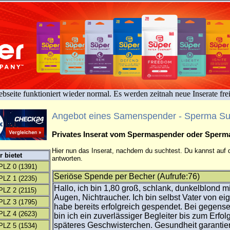
bseite funktioniert wieder normal. Es werden zeitnah neue Inserate fre
Angebot eines Samenspender - Sperma S
Privates Inserat vom Spermaspender oder Sper
Hier nun das Inserat, nachdem du suchtest. Du kannst auf d
 bietet
antworten.
PLZ 0
(1391)
Seriöse Spende per Becher (Aufrufe:76)
PLZ 1
(2235)
Hallo, ich bin 1,80 groß, schlank, dunkelblond m
PLZ 2
(2115)
Augen, Nichtraucher. Ich bin selbst Vater von e
PLZ 3
(1795)
habe bereits erfolgreich gespendet. Bei gegense
PLZ 4
(2623)
bin ich ein zuverlässiger Begleiter bis zum Erfolg
späteres Geschwisterchen. Gesundheit garantie
PLZ 5
(1534)