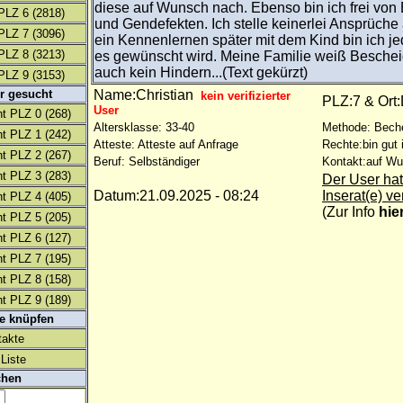
diese auf Wunsch nach. Ebenso bin ich frei von
PLZ 6
(2818)
und Gendefekten. Ich stelle keinerlei Ansprüche
PLZ 7
(3096)
ein Kennenlernen später mit dem Kind bin ich jede
PLZ 8
(3213)
es gewünscht wird. Meine Familie weiß Beschei
auch kein Hindern...(Text gekürzt)
PLZ 9
(3153)
r gesucht
Name:Christian
kein verifizierter
PLZ:7 & Ort
User
t PLZ 0
(268)
Altersklasse: 33-40
Methode: Bech
t PLZ 1
(242)
Atteste: Atteste auf Anfrage
Rechte:bin gut 
t PLZ 2
(267)
Beruf: Selbständiger
Kontakt:auf W
t PLZ 3
(283)
Der User hat
Datum:21.09.2025 - 08:24
Inserat(e) ve
t PLZ 4
(405)
(
Zur Info
hie
t PLZ 5
(205)
t PLZ 6
(127)
t PLZ 7
(195)
t PLZ 8
(158)
t PLZ 9
(189)
te knüpfen
takte
Liste
chen