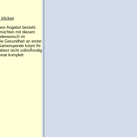
r klicken
 dem Angebot besteht.
 müchten mit diesem
inderwunsch im
die Gesundheit an erster
e Samenspende könnt Ihr
attext nicht vollstÃ¤ndig
erat komplett