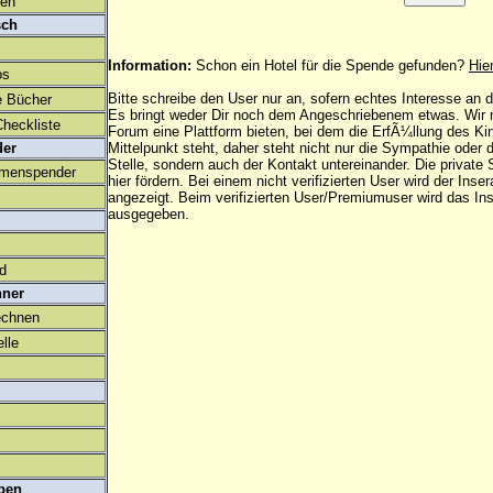
den
sch
Information:
Schon ein Hotel für die Spende gefunden?
Hie
os
Bitte schreibe den User nur an, sofern echtes Interesse an
e Bücher
Es bringt weder Dir noch dem Angeschriebenem etwas. Wir
heckliste
Forum eine Plattform bieten, bei dem die ErfÃ¼llung des K
der
Mittelpunkt steht, daher steht nicht nur die Sympathie oder 
Stelle, sondern auch der Kontakt untereinander. Die privat
amenspender
hier fördern. Bei einem nicht verifizierten User wird der Inser
angezeigt. Beim
verifizierten User/Premiumuser
wird das Ins
ausgegeben.
ld
hner
echnen
lle
ben