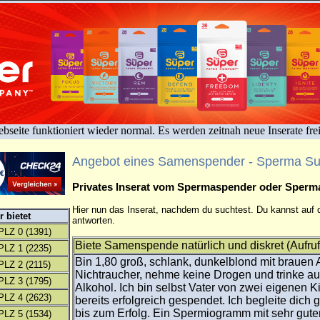
bseite funktioniert wieder normal. Es werden zeitnah neue Inserate fre
Angebot eines Samenspender - Sperma S
Privates Inserat vom Spermaspender oder Sper
Hier nun das Inserat, nachdem du suchtest. Du kannst auf d
 bietet
antworten.
PLZ 0
(1391)
Biete Samenspende natürlich und diskret (Aufruf
PLZ 1
(2235)
Bin 1,80 groß, schlank, dunkelblond mit brauen
PLZ 2
(2115)
Nichtraucher, nehme keine Drogen und trinke au
PLZ 3
(1795)
Alkohol. Ich bin selbst Vater von zwei eigenen 
PLZ 4
(2623)
bereits erfolgreich gespendet. Ich begleite dich 
bis zum Erfolg. Ein Spermiogramm mit sehr gute
PLZ 5
(1534)