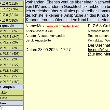
vorhanden. Ebenso verfüge über einen Nachweis,
PLZ 6
(2818)
von HIV und anderen Geschlechtskrankheiten bi
PLZ 7
(3096)
ich erreichbar über Mail alex punkt reiher klam
PLZ 8
(3213)
de. Ich stelle keinerlei Ansprüche an das Kind. F
Kennenlernen später mit dem Kind bin ich jeder..
PLZ 9
(3153)
r gesucht
Name:Max
PLZ:6 & Ort
kein verifizierter User
t PLZ 0
(268)
Altersklasse: 33-40
Methode: nach
Atteste: Aidstest vorhanden
Rechte:spreche
t PLZ 1
(242)
Beruf: Angestellter
Kontakt:auf W
t PLZ 2
(267)
Der User hat
t PLZ 3
(283)
Datum:28.09.2025 - 17:27
Inserat(e) ve
t PLZ 4
(405)
(
Zur Info
hie
t PLZ 5
(205)
t PLZ 6
(127)
t PLZ 7
(195)
t PLZ 8
(158)
t PLZ 9
(189)
te knüpfen
takte
Liste
chen