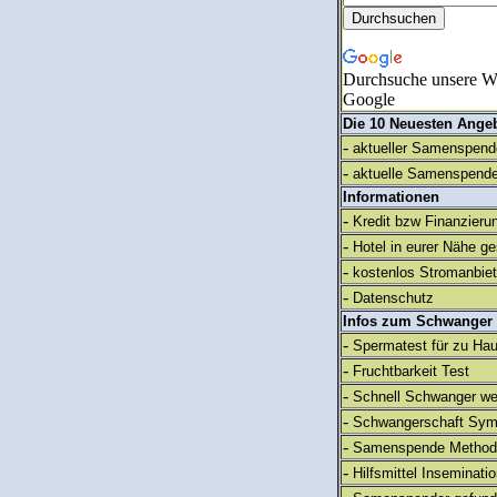
Durchsuche unsere We
Google
Die 10 Neuesten Ange
-
aktueller Samenspende
-
aktuelle Samenspende
Informationen
-
Kredit bzw Finanzieru
-
Hotel in eurer Nähe g
-
kostenlos Stromanbie
-
Datenschutz
Infos zum Schwanger
-
Spermatest für zu Ha
-
Fruchtbarkeit Test
-
Schnell Schwanger we
-
Schwangerschaft Sy
-
Samenspende Method
-
Hilfsmittel Inseminati