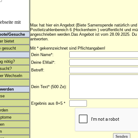
bseite mit
Max hat hier ein Angebot (Biete Samenspende natürlich und 
Postleitzahlenbereich 6 (Hockenheim ) verüffentlicht und mü
bote/Gesuche
angeschrieben werden.Das Angebot ist vom 28.09.2025. Du 
antworten.
r bietet
 gesucht
Mit * gekennzeichnet sind Pflichtangaben!
Dein Name*:
ng nötig?
Deine EMail*:
esucht?
Betreff:
ter Wechseln
Dein Text* (500 Ze):
 werden
use
Ergebnis aus 8+5 *
rden
mptome
en
on