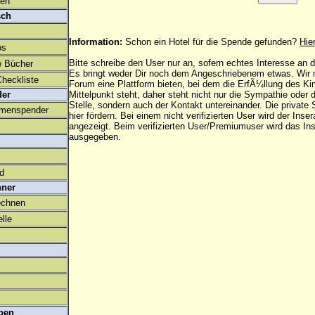
den
sch
Information:
Schon ein Hotel für die Spende gefunden?
Hie
os
Bitte schreibe den User nur an, sofern echtes Interesse an
e Bücher
Es bringt weder Dir noch dem Angeschriebenem etwas. Wir
heckliste
Forum eine Plattform bieten, bei dem die ErfÃ¼llung des K
der
Mittelpunkt steht, daher steht nicht nur die Sympathie oder 
Stelle, sondern auch der Kontakt untereinander. Die privat
amenspender
hier fördern. Bei einem nicht verifizierten User wird der Inser
angezeigt. Beim
verifizierten User/Premiumuser
wird das Ins
ausgegeben.
ld
hner
echnen
lle
ben