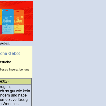
igeben.
uche Gebot
masuche
ieses Inserat bei uns
e:82)
 Augen,
ch so gut wie kein
Kindern und habe
gerne zuverlässig
n Werten ist