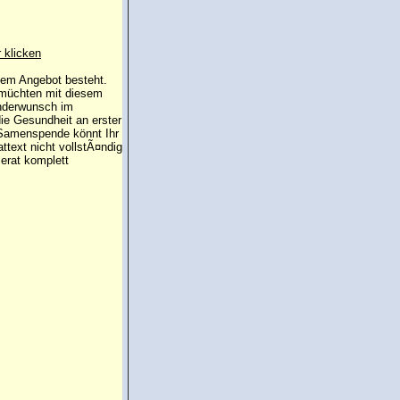
r klicken
 dem Angebot besteht.
 müchten mit diesem
inderwunsch im
die Gesundheit an erster
e Samenspende könnt Ihr
attext nicht vollstÃ¤ndig
erat komplett