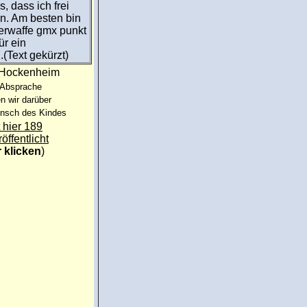
 dass ich frei
n. Am besten bin
merwaffe gmx punkt
ür ein
.(Text gekürzt)
:Hockenheim
 Absprache
n wir darüber
unsch des Kindes
 hier 189
röffentlicht
r klicken
)