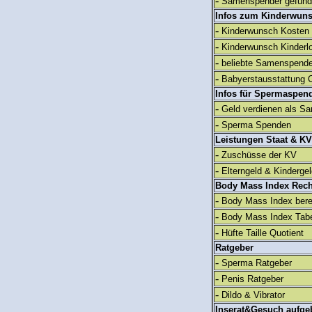
-
Samenspender gefun
Infos zum Kinderwun
-
Kinderwunsch Kosten
-
Kinderwunsch Kinderl
-
beliebte Samenspend
-
Babyerstausstattung C
Infos für Spermaspen
-
Geld verdienen als S
-
Sperma Spenden
Leistungen Staat & KV
-
Zuschüsse der KV
-
Elterngeld & Kinderge
Body Mass Index Rec
-
Body Mass Index ber
-
Body Mass Index Tabe
-
Hüfte Taille Quotient
Ratgeber
-
Sperma Ratgeber
-
Penis Ratgeber
-
Dildo & Vibrator
Inserat&Gesuch aufge