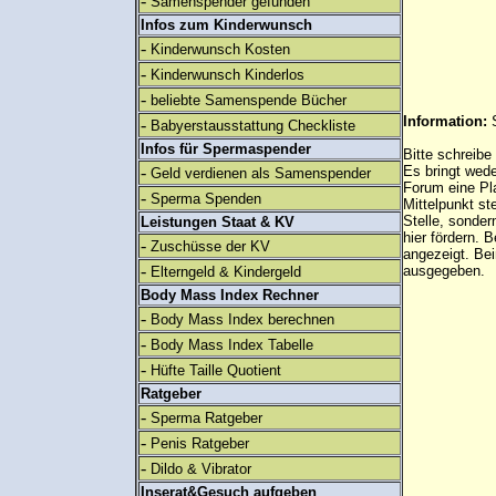
-
Samenspender gefunden
Infos zum Kinderwunsch
-
Kinderwunsch Kosten
-
Kinderwunsch Kinderlos
-
beliebte Samenspende Bücher
Information:
-
Babyerstausstattung Checkliste
Infos für Spermaspender
Bitte schreibe
-
Es bringt wed
Geld verdienen als Samenspender
Forum eine Pl
-
Sperma Spenden
Mittelpunkt st
Stelle, sonder
Leistungen Staat & KV
hier fördern. B
-
Zuschüsse der KV
angezeigt. B
-
ausgegeben.
Elterngeld & Kindergeld
Body Mass Index Rechner
-
Body Mass Index berechnen
-
Body Mass Index Tabelle
-
Hüfte Taille Quotient
Ratgeber
-
Sperma Ratgeber
-
Penis Ratgeber
-
Dildo & Vibrator
Inserat&Gesuch aufgeben