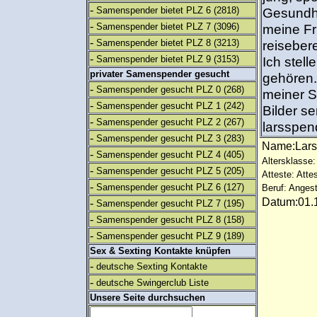
-
Samenspender bietet PLZ 6
(2818)
Gesundh
-
Samenspender bietet PLZ 7
(3096)
meine Fr
-
Samenspender bietet PLZ 8
(3213)
reiseber
-
Samenspender bietet PLZ 9
(3153)
Ich stell
privater Samenspender gesucht
gehören.
-
Samenspender gesucht PLZ 0
(268)
meiner S
-
Samenspender gesucht PLZ 1
(242)
Bilder se
-
Samenspender gesucht PLZ 2
(267)
larsspe
-
Samenspender gesucht PLZ 3
(283)
Name:Lar
-
Samenspender gesucht PLZ 4
(405)
Altersklasse:
-
Samenspender gesucht PLZ 5
(205)
Atteste: Atte
-
Samenspender gesucht PLZ 6
(127)
Beruf: Angest
Datum:01.1
-
Samenspender gesucht PLZ 7
(195)
-
Samenspender gesucht PLZ 8
(158)
-
Samenspender gesucht PLZ 9
(189)
Sex & Sexting Kontakte knüpfen
-
deutsche Sexting Kontakte
-
deutsche Swingerclub Liste
Unsere Seite durchsuchen