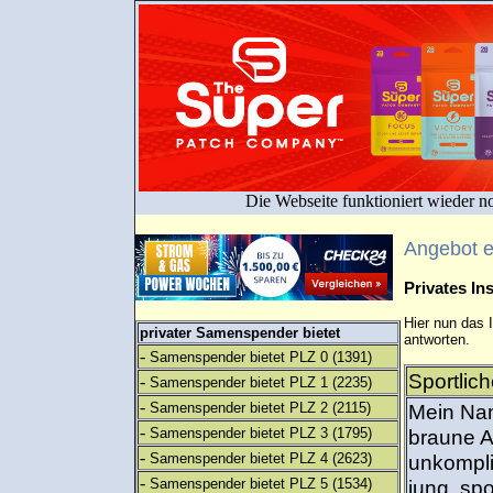
Die Webseite funktioniert wieder n
Angebot 
Privates I
Hier nun das 
privater Samenspender bietet
antworten.
-
Samenspender bietet PLZ 0
(1391)
Sportlic
-
Samenspender bietet PLZ 1
(2235)
-
Samenspender bietet PLZ 2
(2115)
Mein Nam
-
Samenspender bietet PLZ 3
(1795)
braune A
-
Samenspender bietet PLZ 4
(2623)
unkompli
-
Samenspender bietet PLZ 5
(1534)
jung, sp