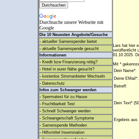
Durchsuche unsere Webseite mit
Google
Die 10 Neuesten Angebote/Gesuche
-
aktueller Samenspender bietet
Lars hat hier 
-
aktuelle Samenspende gesucht
verüffentlich
01.10.2025. Du
Informationen
-
Kredit bzw Finanzierung nötig?
Mit * gekennze
-
Hotel in eurer Nähe gesucht?
Dein Name*:
-
kostenlos Stromanbieter Wechseln
Deine EMail*:
-
Datenschutz
Betreff:
Infos zum Schwanger werden
-
Spermatest für zu Hause
Dein Text* (5
-
Fruchtbarkeit Test
-
Schnell Schwanger werden
-
Schwangerschaft Symptome
Ergebnis aus 
-
Samenspende Methoden
-
Hilfsmittel Insemination