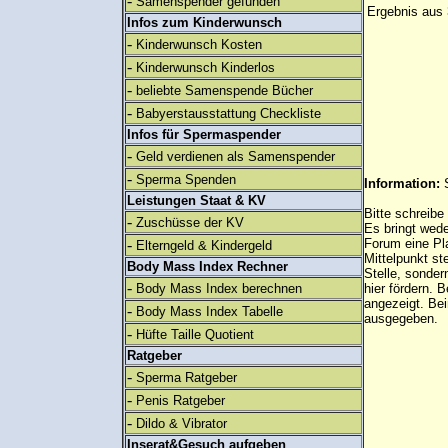
-
Samenspender gefunden
Ergebnis aus 
Infos zum Kinderwunsch
-
Kinderwunsch Kosten
-
Kinderwunsch Kinderlos
-
beliebte Samenspende Bücher
-
Babyerstausstattung Checkliste
Infos für Spermaspender
-
Geld verdienen als Samenspender
-
Sperma Spenden
Information:
Leistungen Staat & KV
Bitte schreibe
-
Zuschüsse der KV
Es bringt wed
-
Forum eine Pl
Elterngeld & Kindergeld
Mittelpunkt st
Body Mass Index Rechner
Stelle, sonder
-
Body Mass Index berechnen
hier fördern. B
angezeigt. B
-
Body Mass Index Tabelle
ausgegeben.
-
Hüfte Taille Quotient
Ratgeber
-
Sperma Ratgeber
-
Penis Ratgeber
-
Dildo & Vibrator
Inserat&Gesuch aufgeben