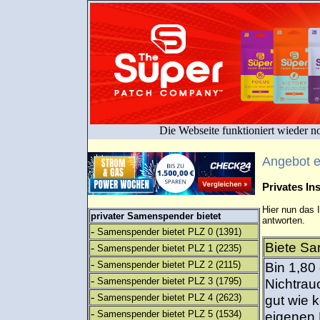
Die Webseite funktioniert wieder n
Angebot 
Privates I
Hier nun das 
privater Samenspender bietet
antworten.
-
Samenspender bietet PLZ 0
(1391)
Biete Sa
-
Samenspender bietet PLZ 1
(2235)
-
Samenspender bietet PLZ 2
(2115)
Bin 1,80
-
Samenspender bietet PLZ 3
(1795)
Nichtrau
-
Samenspender bietet PLZ 4
(2623)
gut wie k
-
Samenspender bietet PLZ 5
(1534)
eigenen 