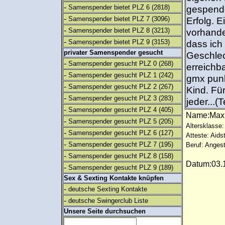
-
Samenspender bietet PLZ 6
(2818)
gespende
-
Samenspender bietet PLZ 7
(3096)
Erfolg. 
-
Samenspender bietet PLZ 8
(3213)
vorhande
-
Samenspender bietet PLZ 9
(3153)
dass ich
privater Samenspender gesucht
Geschlec
-
Samenspender gesucht PLZ 0
(268)
erreichb
-
Samenspender gesucht PLZ 1
(242)
gmx punk
-
Samenspender gesucht PLZ 2
(267)
Kind. Fü
-
Samenspender gesucht PLZ 3
(283)
jeder...(
-
Samenspender gesucht PLZ 4
(405)
Name:Ma
-
Samenspender gesucht PLZ 5
(205)
Altersklasse:
-
Samenspender gesucht PLZ 6
(127)
Atteste: Aids
-
Samenspender gesucht PLZ 7
(195)
Beruf: Angest
-
Samenspender gesucht PLZ 8
(158)
Datum:03.1
-
Samenspender gesucht PLZ 9
(189)
Sex & Sexting Kontakte knüpfen
-
deutsche Sexting Kontakte
-
deutsche Swingerclub Liste
Unsere Seite durchsuchen