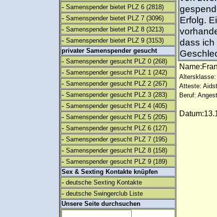
-
Samenspender bietet PLZ 6
(2818)
gespende
-
Samenspender bietet PLZ 7
(3096)
Erfolg. 
-
Samenspender bietet PLZ 8
(3213)
vorhande
-
Samenspender bietet PLZ 9
(3153)
dass ich
privater Samenspender gesucht
Geschlech
-
Samenspender gesucht PLZ 0
(268)
Name:Fra
-
Samenspender gesucht PLZ 1
(242)
Altersklasse:
-
Samenspender gesucht PLZ 2
(267)
Atteste: Aids
-
Samenspender gesucht PLZ 3
(283)
Beruf: Angest
-
Samenspender gesucht PLZ 4
(405)
Datum:13.1
-
Samenspender gesucht PLZ 5
(205)
-
Samenspender gesucht PLZ 6
(127)
-
Samenspender gesucht PLZ 7
(195)
-
Samenspender gesucht PLZ 8
(158)
-
Samenspender gesucht PLZ 9
(189)
Sex & Sexting Kontakte knüpfen
-
deutsche Sexting Kontakte
-
deutsche Swingerclub Liste
Unsere Seite durchsuchen