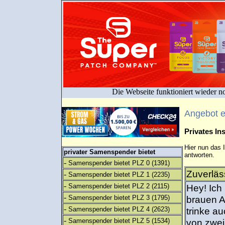
Die Webseite funktioniert wieder n
Angebot 
Privates I
Hier nun das 
privater Samenspender bietet
antworten.
-
Samenspender bietet PLZ 0
(1391)
Zuverläs
-
Samenspender bietet PLZ 1
(2235)
-
Samenspender bietet PLZ 2
(2115)
Hey! Ich 
-
Samenspender bietet PLZ 3
(1795)
brauen A
-
Samenspender bietet PLZ 4
(2623)
trinke au
-
Samenspender bietet PLZ 5
(1534)
von zwei