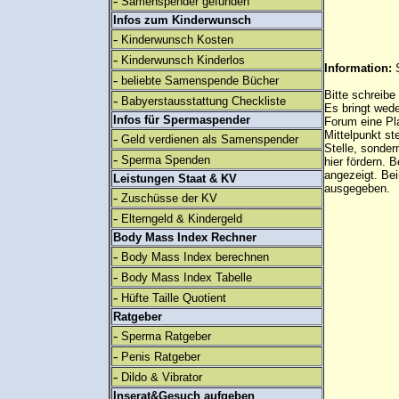
-
Samenspender gefunden
Infos zum Kinderwunsch
-
Kinderwunsch Kosten
-
Kinderwunsch Kinderlos
Information:
-
beliebte Samenspende Bücher
Bitte schreibe
-
Babyerstausstattung Checkliste
Es bringt wed
Infos für Spermaspender
Forum eine Pl
Mittelpunkt st
-
Geld verdienen als Samenspender
Stelle, sonder
-
Sperma Spenden
hier fördern. B
angezeigt. B
Leistungen Staat & KV
ausgegeben.
-
Zuschüsse der KV
-
Elterngeld & Kindergeld
Body Mass Index Rechner
-
Body Mass Index berechnen
-
Body Mass Index Tabelle
-
Hüfte Taille Quotient
Ratgeber
-
Sperma Ratgeber
-
Penis Ratgeber
-
Dildo & Vibrator
Inserat&Gesuch aufgeben