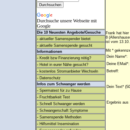
Durchsuche unsere Webseite mit
Google
Die 10 Neuesten Angebote/Gesuche
Frank hat hier
8 (Allershaus
-
aktueller Samenspender bietet
ist vom 13.10.
-
aktuelle Samenspende gesucht
Mit * gekennze
Informationen
Dein Name*:
-
Kredit bzw Finanzierung nötig?
Deine EMail*:
-
Hotel in eurer Nähe gesucht?
-
Betreff:
kostenlos Stromanbieter Wechseln
-
Datenschutz
Infos zum Schwanger werden
Dein Text* (5
-
Spermatest für zu Hause
-
Fruchtbarkeit Test
Ergebnis aus 
-
Schnell Schwanger werden
-
Schwangerschaft Symptome
-
Samenspende Methoden
-
Hilfsmittel Insemination