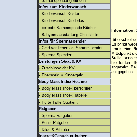
-
Samenspender gefunden
Infos zum Kinderwunsch
-
Kinderwunsch Kosten
-
Kinderwunsch Kinderlos
-
beliebte Samenspende Bücher
Information:
-
Babyerstausstattung Checkliste
Bitte schreibe
Infos für Spermaspender
Es bringt wed
-
Geld verdienen als Samenspender
Forum eine Pl
Mittelpunkt st
-
Sperma Spenden
Stelle, sonder
Leistungen Staat & KV
hier fördern. B
angezeigt. B
-
Zuschüsse der KV
ausgegeben.
-
Elterngeld & Kindergeld
Body Mass Index Rechner
-
Body Mass Index berechnen
-
Body Mass Index Tabelle
-
Hüfte Taille Quotient
Ratgeber
-
Sperma Ratgeber
-
Penis Ratgeber
-
Dildo & Vibrator
Inserat&Gesuch aufgeben