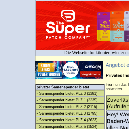
Die Webseite funktioniert wieder n
Angebot 
Privates I
Hier nun das 
privater Samenspender bietet
antworten.
-
Samenspender bietet PLZ 0
(1391)
Zuverläs
-
Samenspender bietet PLZ 1
(2235)
(Aufrufe
-
Samenspender bietet PLZ 2
(2115)
-
Samenspender bietet PLZ 3
(1795)
Hey! Wer
-
Samenspender bietet PLZ 4
(2623)
Baden-W
-
Samenspender bietet PLZ 5
(1534)
allen Na