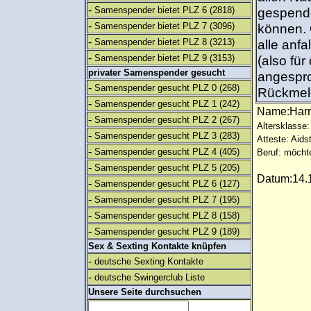
-
Samenspender bietet PLZ 6
(2818)
gespende
-
Samenspender bietet PLZ 7
(3096)
können. 
-
Samenspender bietet PLZ 8
(3213)
alle anf
-
Samenspender bietet PLZ 9
(3153)
(also für
privater Samenspender gesucht
angesproc
-
Samenspender gesucht PLZ 0
(268)
Rückmeld
-
Samenspender gesucht PLZ 1
(242)
Name:Har
-
Samenspender gesucht PLZ 2
(267)
Altersklasse:
-
Samenspender gesucht PLZ 3
(283)
Atteste: Aids
-
Samenspender gesucht PLZ 4
(405)
Beruf: möcht
-
Samenspender gesucht PLZ 5
(205)
Datum:14.1
-
Samenspender gesucht PLZ 6
(127)
-
Samenspender gesucht PLZ 7
(195)
-
Samenspender gesucht PLZ 8
(158)
-
Samenspender gesucht PLZ 9
(189)
Sex & Sexting Kontakte knüpfen
-
deutsche Sexting Kontakte
-
deutsche Swingerclub Liste
Unsere Seite durchsuchen