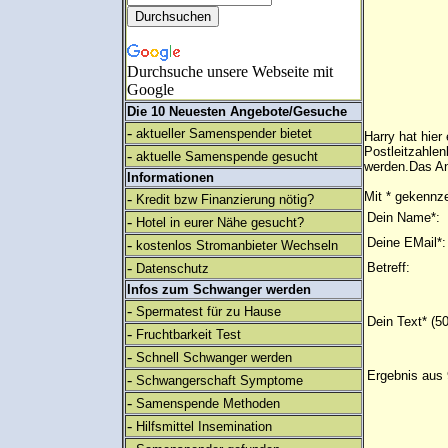
Durchsuche unsere Webseite mit
Google
Die 10 Neuesten Angebote/Gesuche
-
aktueller Samenspender bietet
Harry hat hie
Postleitzahlen
-
aktuelle Samenspende gesucht
werden.Das An
Informationen
Mit * gekennze
-
Kredit bzw Finanzierung nötig?
Dein Name*:
-
Hotel in eurer Nähe gesucht?
Deine EMail*:
-
kostenlos Stromanbieter Wechseln
-
Betreff:
Datenschutz
Infos zum Schwanger werden
-
Spermatest für zu Hause
Dein Text* (5
-
Fruchtbarkeit Test
-
Schnell Schwanger werden
Ergebnis aus 
-
Schwangerschaft Symptome
-
Samenspende Methoden
-
Hilfsmittel Insemination