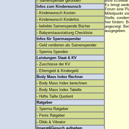
-
Samenspender gefunden
Bitte schreibe
Es bringt wed
Infos zum Kinderwunsch
Forum eine Pl
-
Kinderwunsch Kosten
Mittelpunkt st
Stelle, sonder
-
Kinderwunsch Kinderlos
hier fördern. B
-
beliebte Samenspende Bücher
angezeigt. B
ausgegeben.
-
Babyerstausstattung Checkliste
Infos für Spermaspender
-
Geld verdienen als Samenspender
-
Sperma Spenden
Leistungen Staat & KV
-
Zuschüsse der KV
-
Elterngeld & Kindergeld
Body Mass Index Rechner
-
Body Mass Index berechnen
-
Body Mass Index Tabelle
-
Hüfte Taille Quotient
Ratgeber
-
Sperma Ratgeber
-
Penis Ratgeber
-
Dildo & Vibrator
Inserat&Gesuch aufgeben