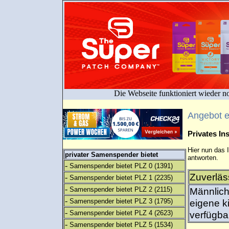
Die Webseite funktioniert wieder n
Angebot 
Privates I
Hier nun das 
privater Samenspender bietet
antworten.
-
Samenspender bietet PLZ 0
(1391)
Zuverläs
-
Samenspender bietet PLZ 1
(2235)
-
Samenspender bietet PLZ 2
(2115)
Männlich
-
Samenspender bietet PLZ 3
(1795)
eigene ki
-
Samenspender bietet PLZ 4
(2623)
verfügbar
-
Samenspender bietet PLZ 5
(1534)