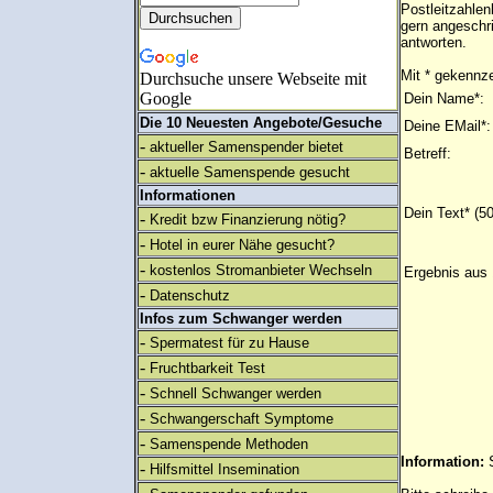
Postleitzahle
gern angeschr
antworten.
Mit * gekennze
Durchsuche unsere Webseite mit
Google
Dein Name*:
Die 10 Neuesten Angebote/Gesuche
Deine EMail*:
-
aktueller Samenspender bietet
Betreff:
-
aktuelle Samenspende gesucht
Informationen
Dein Text* (5
-
Kredit bzw Finanzierung nötig?
-
Hotel in eurer Nähe gesucht?
-
kostenlos Stromanbieter Wechseln
Ergebnis aus 
-
Datenschutz
Infos zum Schwanger werden
-
Spermatest für zu Hause
-
Fruchtbarkeit Test
-
Schnell Schwanger werden
-
Schwangerschaft Symptome
-
Samenspende Methoden
Information:
-
Hilfsmittel Insemination