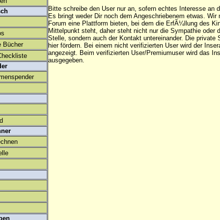
den
Bitte schreibe den User nur an, sofern echtes Interesse an
sch
Es bringt weder Dir noch dem Angeschriebenem etwas. Wir
Forum eine Plattform bieten, bei dem die ErfÃ¼llung des K
Mittelpunkt steht, daher steht nicht nur die Sympathie oder 
os
Stelle, sondern auch der Kontakt untereinander. Die privat
e Bücher
hier fördern. Bei einem nicht verifizierten User wird der Inser
angezeigt. Beim
verifizierten User/Premiumuser
wird das Ins
heckliste
ausgegeben.
der
amenspender
ld
hner
echnen
lle
ben