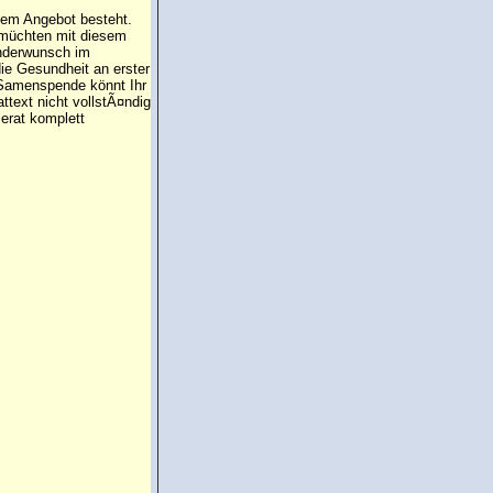
 dem Angebot besteht.
 müchten mit diesem
inderwunsch im
die Gesundheit an erster
e Samenspende könnt Ihr
attext nicht vollstÃ¤ndig
erat komplett