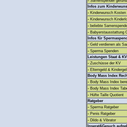
-
Samenspender gefun
Infos zum Kinderwun
-
Kinderwunsch Kosten
-
Kinderwunsch Kinderl
-
beliebte Samenspend
-
Babyerstausstattung C
Infos für Spermaspen
-
Geld verdienen als S
-
Sperma Spenden
Leistungen Staat & KV
-
Zuschüsse der KV
-
Elterngeld & Kinderge
Body Mass Index Rec
-
Body Mass Index ber
-
Body Mass Index Tabe
-
Hüfte Taille Quotient
Ratgeber
-
Sperma Ratgeber
-
Penis Ratgeber
-
Dildo & Vibrator
Inserat&Gesuch aufge