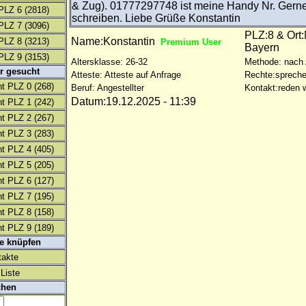
& Zug). 01777297748 ist meine Handy Nr. Gern
PLZ 6
(2818)
schreiben. Liebe Grüße Konstantin
PLZ 7
(3096)
PLZ:8 & Ort
Name:Konstantin
PLZ 8
(3213)
Premium User
Bayern
PLZ 9
(3153)
Altersklasse: 26-32
Methode: nach
r gesucht
Atteste: Atteste auf Anfrage
Rechte:spreche
t PLZ 0
(268)
Beruf: Angestellter
Kontakt:reden w
Datum:19.12.2025 - 11:39
t PLZ 1
(242)
t PLZ 2
(267)
t PLZ 3
(283)
t PLZ 4
(405)
t PLZ 5
(205)
t PLZ 6
(127)
t PLZ 7
(195)
t PLZ 8
(158)
t PLZ 9
(189)
te knüpfen
takte
Liste
chen