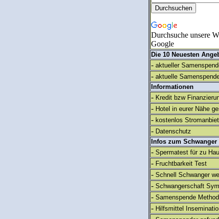
Durchsuche unsere We
Google
Die 10 Neuesten Ange
-
aktueller Samenspende
-
aktuelle Samenspende
Informationen
-
Kredit bzw Finanzieru
-
Hotel in eurer Nähe g
-
kostenlos Stromanbie
-
Datenschutz
Infos zum Schwanger
-
Spermatest für zu Ha
-
Fruchtbarkeit Test
-
Schnell Schwanger we
-
Schwangerschaft Sy
-
Samenspende Method
-
Hilfsmittel Inseminati