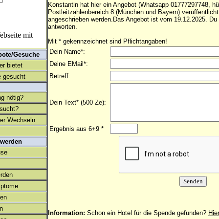
Konstantin hat hier ein Angebot (Whatsapp 01777297748, h
Postleitzahlenbereich 8 (München und Bayern) verüffentlich
angeschrieben werden.Das Angebot ist vom 19.12.2025. Du 
antworten.
bseite mit
Mit * gekennzeichnet sind Pflichtangaben!
Dein Name*:
bote/Gesuche
Deine EMail*:
r bietet
Betreff:
 gesucht
ng nötig?
Dein Text* (500 Ze):
esucht?
ter Wechseln
Ergebnis aus 6+9 *
 werden
use
rden
mptome
en
on
Information:
Schon ein Hotel für die Spende gefunden?
Hie