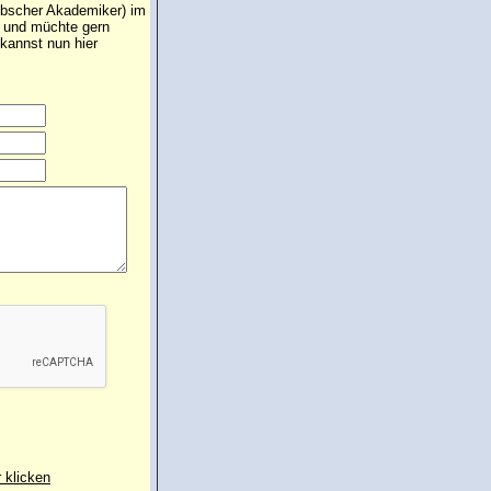
übscher Akademiker) im
t und müchte gern
kannst nun hier
r klicken