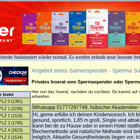
bseite funktioniert wieder normal. Es werden zeitnah neue Inserate fre
Angebot eines Samenspender - Sperma S
Privates Inserat vom Spermaspender oder Sper
Hier nun das Inserat, nachdem du suchtest. Du kannst auf d
 bietet
antworten.
PLZ 0
(1391)
Whatsapp 01777297748, hübscher Akademiker (
PLZ 1
(2235)
Hi, gerne erfülle ich deinen Kinderwunsch. Ich bi
PLZ 2
(2115)
gesund, sportlich, 1,85 m groß, Single und attra
PLZ 3
(1795)
kann bei dir zu Hause oder in einem Hotel stattf
PLZ 4
(2623)
Bechermethode und natürliche Methode sind be
möglich. Aktuelle Gesundheitstests liegen vor. Ic
PLZ 5
(1534)