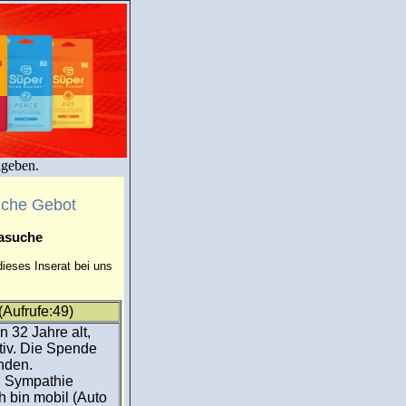
igeben.
uche Gebot
masuche
ieses Inserat bei uns
Aufrufe:49)
n 32 Jahre alt,
ktiv. Die Spende
inden.
i Sympathie
h bin mobil (Auto