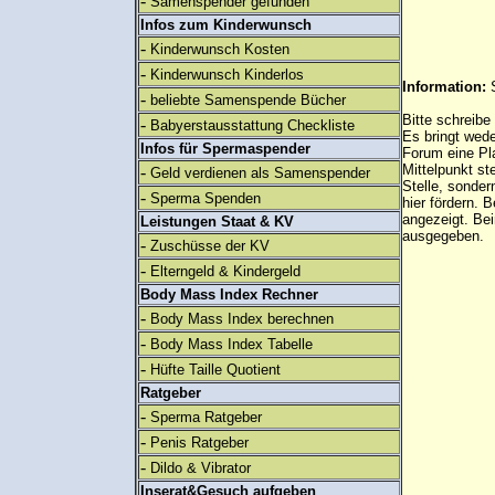
-
Samenspender gefunden
Infos zum Kinderwunsch
-
Kinderwunsch Kosten
-
Kinderwunsch Kinderlos
Information:
-
beliebte Samenspende Bücher
Bitte schreibe
-
Babyerstausstattung Checkliste
Es bringt wed
Infos für Spermaspender
Forum eine Pl
Mittelpunkt st
-
Geld verdienen als Samenspender
Stelle, sonder
-
Sperma Spenden
hier fördern. B
angezeigt. B
Leistungen Staat & KV
ausgegeben.
-
Zuschüsse der KV
-
Elterngeld & Kindergeld
Body Mass Index Rechner
-
Body Mass Index berechnen
-
Body Mass Index Tabelle
-
Hüfte Taille Quotient
Ratgeber
-
Sperma Ratgeber
-
Penis Ratgeber
-
Dildo & Vibrator
Inserat&Gesuch aufgeben