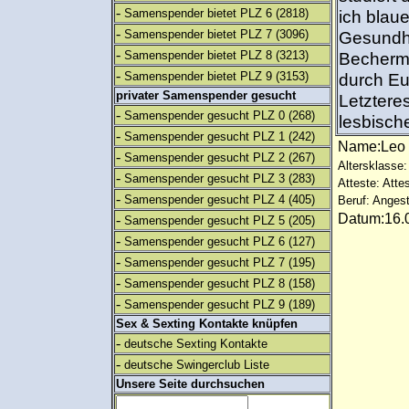
-
Samenspender bietet PLZ 6
(2818)
ich blau
-
Samenspender bietet PLZ 7
(3096)
Gesundhei
-
Samenspender bietet PLZ 8
(3213)
Becherme
-
Samenspender bietet PLZ 9
(3153)
durch Eu
privater Samenspender gesucht
Letztere
-
Samenspender gesucht PLZ 0
(268)
lesbisch
-
Samenspender gesucht PLZ 1
(242)
Name:Le
-
Samenspender gesucht PLZ 2
(267)
Altersklasse:
-
Samenspender gesucht PLZ 3
(283)
Atteste: Atte
-
Samenspender gesucht PLZ 4
(405)
Beruf: Angest
Datum:16.0
-
Samenspender gesucht PLZ 5
(205)
-
Samenspender gesucht PLZ 6
(127)
-
Samenspender gesucht PLZ 7
(195)
-
Samenspender gesucht PLZ 8
(158)
-
Samenspender gesucht PLZ 9
(189)
Sex & Sexting Kontakte knüpfen
-
deutsche Sexting Kontakte
-
deutsche Swingerclub Liste
Unsere Seite durchsuchen