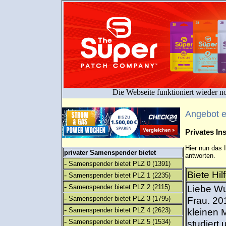
Die Webseite funktioniert wieder n
Angebot 
Privates I
Hier nun das 
privater Samenspender bietet
antworten.
-
Samenspender bietet PLZ 0
(1391)
Biete Hi
-
Samenspender bietet PLZ 1
(2235)
-
Samenspender bietet PLZ 2
(2115)
Liebe Wu
-
Samenspender bietet PLZ 3
(1795)
Frau. 20
-
Samenspender bietet PLZ 4
(2623)
kleinen 
-
Samenspender bietet PLZ 5
(1534)
studiert 