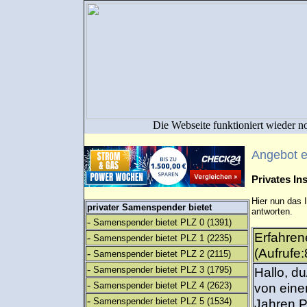
Die Webseite funktioniert wieder n
Angebot 
Privates I
Hier nun das 
privater Samenspender bietet
antworten.
-
Samenspender bietet PLZ 0
(1391)
Erfahren
-
Samenspender bietet PLZ 1
(2235)
(Aufrufe:
-
Samenspender bietet PLZ 2
(2115)
-
Samenspender bietet PLZ 3
(1795)
Hallo, d
-
Samenspender bietet PLZ 4
(2623)
von eine
-
Samenspender bietet PLZ 5
(1534)
Jahren P