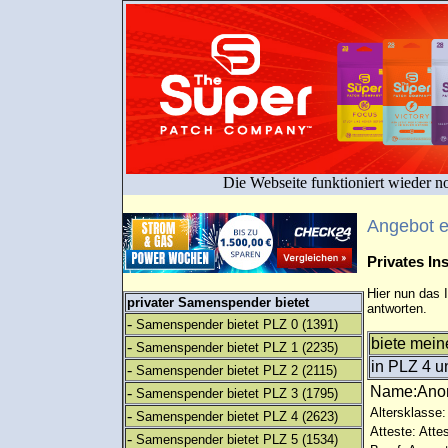
Die Webseite funktioniert wieder n
Angebot 
Privates I
Hier nun das 
privater Samenspender bietet
antworten.
-
Samenspender bietet PLZ 0
(1391)
biete mein
-
Samenspender bietet PLZ 1
(2235)
in PLZ 4 un
-
Samenspender bietet PLZ 2
(2115)
Name:An
-
Samenspender bietet PLZ 3
(1795)
Altersklasse:
-
Samenspender bietet PLZ 4
(2623)
Atteste: Atte
-
Samenspender bietet PLZ 5
(1534)