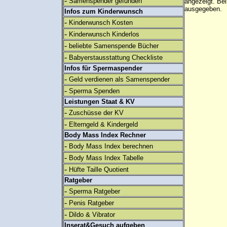
-
Samenspender gefunden
angezeigt. B
ausgegeben.
Infos zum Kinderwunsch
-
Kinderwunsch Kosten
-
Kinderwunsch Kinderlos
-
beliebte Samenspende Bücher
-
Babyerstausstattung Checkliste
Infos für Spermaspender
-
Geld verdienen als Samenspender
-
Sperma Spenden
Leistungen Staat & KV
-
Zuschüsse der KV
-
Elterngeld & Kindergeld
Body Mass Index Rechner
-
Body Mass Index berechnen
-
Body Mass Index Tabelle
-
Hüfte Taille Quotient
Ratgeber
-
Sperma Ratgeber
-
Penis Ratgeber
-
Dildo & Vibrator
Inserat&Gesuch aufgeben