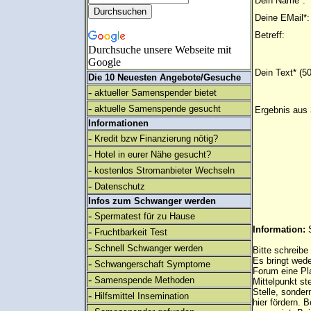
Dein Name*:
Deine EMail*:
Betreff:
Durchsuche unsere Webseite mit
Google
Dein Text* (5
Die 10 Neuesten Angebote/Gesuche
-
aktueller Samenspender bietet
-
aktuelle Samenspende gesucht
Ergebnis aus 
Informationen
-
Kredit bzw Finanzierung nötig?
-
Hotel in eurer Nähe gesucht?
-
kostenlos Stromanbieter Wechseln
-
Datenschutz
Infos zum Schwanger werden
-
Spermatest für zu Hause
Information:
-
Fruchtbarkeit Test
-
Schnell Schwanger werden
Bitte schreibe
Es bringt wed
-
Schwangerschaft Symptome
Forum eine Pl
-
Samenspende Methoden
Mittelpunkt st
Stelle, sonder
-
Hilfsmittel Insemination
hier fördern. B