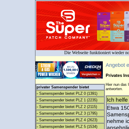
Die Webseite funktioniert wieder n
Angebot 
Privates I
Hier nun das 
privater Samenspender bietet
antworten.
-
Samenspender bietet PLZ 0
(1391)
Ich helf
-
Samenspender bietet PLZ 1
(2235)
-
Samenspender bietet PLZ 2
(2115)
Etwa 150
-
Samenspender bietet PLZ 3
(1795)
Samenspe
-
Samenspender bietet PLZ 4
(2623)
nehme ic
-
Samenspender bietet PLZ 5
(1534)
ansehnli