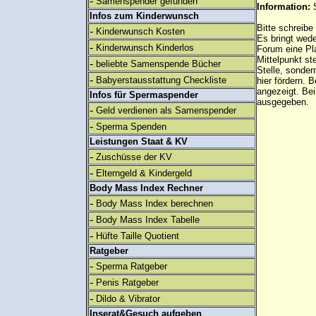
-
Samenspender gefunden
Information:
Infos zum Kinderwunsch
Bitte schreibe
-
Kinderwunsch Kosten
Es bringt wed
-
Kinderwunsch Kinderlos
Forum eine Pl
Mittelpunkt st
-
beliebte Samenspende Bücher
Stelle, sonder
-
Babyerstausstattung Checkliste
hier fördern. B
angezeigt. B
Infos für Spermaspender
ausgegeben.
-
Geld verdienen als Samenspender
-
Sperma Spenden
Leistungen Staat & KV
-
Zuschüsse der KV
-
Elterngeld & Kindergeld
Body Mass Index Rechner
-
Body Mass Index berechnen
-
Body Mass Index Tabelle
-
Hüfte Taille Quotient
Ratgeber
-
Sperma Ratgeber
-
Penis Ratgeber
-
Dildo & Vibrator
Inserat&Gesuch aufgeben