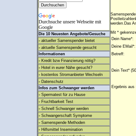
Samenspender 
Postleitzahlen
Durchsuche unsere Webseite mit
werden.Das An
Google
Mit * gekennze
Die 10 Neuesten Angebote/Gesuche
Dein Name*:
-
aktueller Samenspender bietet
Deine EMail*:
-
aktuelle Samenspende gesucht
Informationen
Betreff:
-
Kredit bzw Finanzierung nötig?
-
Hotel in eurer Nähe gesucht?
Dein Text* (5
-
kostenlos Stromanbieter Wechseln
-
Datenschutz
Ergebnis aus 
Infos zum Schwanger werden
-
Spermatest für zu Hause
-
Fruchtbarkeit Test
-
Schnell Schwanger werden
-
Schwangerschaft Symptome
-
Samenspende Methoden
-
Hilfsmittel Insemination