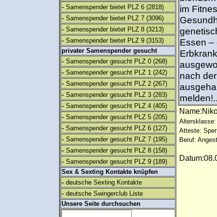
-
Samenspender bietet PLZ 6
(2818)
im Fitne
-
Samenspender bietet PLZ 7
(3096)
Gesundhe
-
Samenspender bietet PLZ 8
(3213)
genetisc
-
Samenspender bietet PLZ 9
(3153)
Essen – 
privater Samenspender gesucht
Erbkrank
-
Samenspender gesucht PLZ 0
(268)
ausgewo
-
Samenspender gesucht PLZ 1
(242)
nach der
-
Samenspender gesucht PLZ 2
(267)
ausgehan
-
Samenspender gesucht PLZ 3
(283)
melden!..
-
Samenspender gesucht PLZ 4
(405)
Name:Nik
-
Samenspender gesucht PLZ 5
(205)
Altersklasse:
-
Samenspender gesucht PLZ 6
(127)
Atteste: Sp
-
Samenspender gesucht PLZ 7
(195)
Beruf: Angest
-
Samenspender gesucht PLZ 8
(158)
Datum:08.0
-
Samenspender gesucht PLZ 9
(189)
Sex & Sexting Kontakte knüpfen
-
deutsche Sexting Kontakte
-
deutsche Swingerclub Liste
Unsere Seite durchsuchen