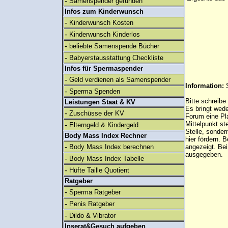
-
Samenspender gefunden
Infos zum Kinderwunsch
-
Kinderwunsch Kosten
-
Kinderwunsch Kinderlos
-
beliebte Samenspende Bücher
-
Babyerstausstattung Checkliste
Infos für Spermaspender
-
Geld verdienen als Samenspender
Information:
-
Sperma Spenden
Bitte schreibe
Leistungen Staat & KV
Es bringt wed
-
Zuschüsse der KV
Forum eine Pl
-
Mittelpunkt st
Elterngeld & Kindergeld
Stelle, sonder
Body Mass Index Rechner
hier fördern. B
-
Body Mass Index berechnen
angezeigt. B
ausgegeben.
-
Body Mass Index Tabelle
-
Hüfte Taille Quotient
Ratgeber
-
Sperma Ratgeber
-
Penis Ratgeber
-
Dildo & Vibrator
Inserat&Gesuch aufgeben