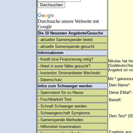
Durchsuche unsere Webseite mit
Google
Die 10 Neuesten Angebote/Gesuche
-
aktueller Samenspender bietet
-
aktuelle Samenspende gesucht
Informationen
-
Kredit bzw Finanzierung nötig?
Nikolas hat hi
-
(Süddeutschla
Hotel in eurer Nähe gesucht?
Angebot ist v
-
kostenlos Stromanbieter Wechseln
Mit * gekennze
-
Datenschutz
Dein Name*:
Infos zum Schwanger werden
-
Spermatest für zu Hause
Deine EMail*:
-
Fruchtbarkeit Test
Betreff:
-
Schnell Schwanger werden
-
Schwangerschaft Symptome
Dein Text* (5
-
Samenspende Methoden
-
Hilfsmittel Insemination
Ergebnis aus 