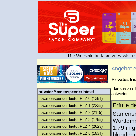
Die Webseite funktioniert wieder n
Angebot 
Privates I
Hier nun das 
privater Samenspender bietet
antworten.
-
Samenspender bietet PLZ 0
(1391)
Erfülle 
-
Samenspender bietet PLZ 1
(2235)
-
Samenspender bietet PLZ 2
(2115)
Samensp
-
Samenspender bietet PLZ 3
(1795)
Württemb
-
Samenspender bietet PLZ 4
(2623)
1,79 m g
-
Samenspender bietet PLZ 5
(1534)
blondem 