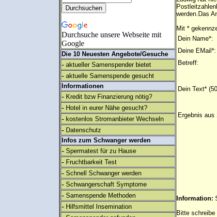
Postleitzahlen
werden.Das An
Mit * gekennze
Durchsuche unsere Webseite mit
Dein Name*:
Google
Deine EMail*:
Die 10 Neuesten Angebote/Gesuche
Betreff:
-
aktueller Samenspender bietet
-
aktuelle Samenspende gesucht
Informationen
Dein Text* (5
-
Kredit bzw Finanzierung nötig?
-
Hotel in eurer Nähe gesucht?
Ergebnis aus 
-
kostenlos Stromanbieter Wechseln
-
Datenschutz
Infos zum Schwanger werden
-
Spermatest für zu Hause
-
Fruchtbarkeit Test
-
Schnell Schwanger werden
-
Schwangerschaft Symptome
-
Samenspende Methoden
Information:
-
Hilfsmittel Insemination
Bitte schreibe