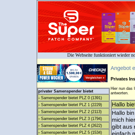
Die Webseite funktioniert wieder n
Angebot 
Privates I
Hier nun das 
privater Samenspender bietet
antworten.
-
Samenspender bietet PLZ 0
(1391)
Hallo bie
-
Samenspender bietet PLZ 1
(2229)
-
Samenspender bietet PLZ 2
(2113)
Hallo bi
-
Samenspender bietet PLZ 3
(1794)
mich hie
-
Samenspender bietet PLZ 4
(2622)
gibt aus
-
Samenspender bietet PLZ 5
(1534)
einfach m