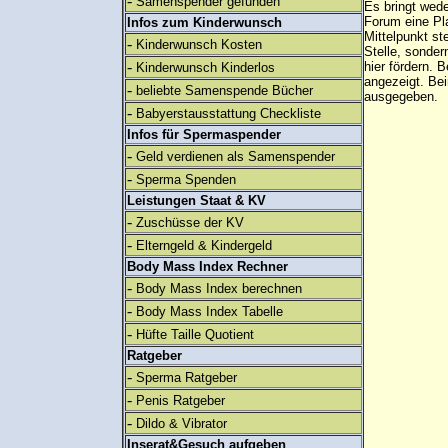
-
Samenspender gefunden
Es bringt wed
Forum eine Pl
Infos zum Kinderwunsch
Mittelpunkt st
-
Kinderwunsch Kosten
Stelle, sonder
-
hier fördern. B
Kinderwunsch Kinderlos
angezeigt. B
-
beliebte Samenspende Bücher
ausgegeben.
-
Babyerstausstattung Checkliste
Infos für Spermaspender
-
Geld verdienen als Samenspender
-
Sperma Spenden
Leistungen Staat & KV
-
Zuschüsse der KV
-
Elterngeld & Kindergeld
Body Mass Index Rechner
-
Body Mass Index berechnen
-
Body Mass Index Tabelle
-
Hüfte Taille Quotient
Ratgeber
-
Sperma Ratgeber
-
Penis Ratgeber
-
Dildo & Vibrator
Inserat&Gesuch aufgeben