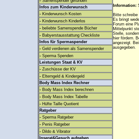
-
Samenspender gefunden
Information:
Infos zum Kinderwunsch
-
Kinderwunsch Kosten
Bitte schreibe
Es bringt wed
-
Kinderwunsch Kinderlos
Forum eine Pl
-
beliebte Samenspende Bücher
Mittelpunkt st
Stelle, sonder
-
Babyerstausstattung Checkliste
hier fördern. B
Infos für Spermaspender
angezeigt. B
ausgegeben.
-
Geld verdienen als Samenspender
-
Sperma Spenden
Leistungen Staat & KV
-
Zuschüsse der KV
-
Elterngeld & Kindergeld
Body Mass Index Rechner
-
Body Mass Index berechnen
-
Body Mass Index Tabelle
-
Hüfte Taille Quotient
Ratgeber
-
Sperma Ratgeber
-
Penis Ratgeber
-
Dildo & Vibrator
Inserat&Gesuch aufgeben