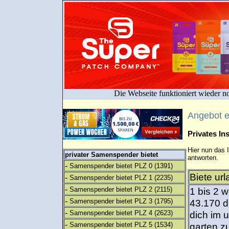
Die Webseite funktioniert wieder n
Angebot 
Privates I
Hier nun das 
privater Samenspender bietet
antworten.
-
Samenspender bietet PLZ 0
(1391)
Biete ur
-
Samenspender bietet PLZ 1
(2235)
-
Samenspender bietet PLZ 2
(2115)
1 bis 2 
-
Samenspender bietet PLZ 3
(1795)
43.170 d
-
Samenspender bietet PLZ 4
(2623)
dich im 
-
Samenspender bietet PLZ 5
(1534)
garten z