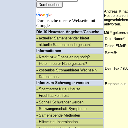
Andreas K hat 
Postleitzahlen
angeschrieben
Durchsuche unsere Webseite mit
antworten.
Google
Die 10 Neuesten Angebote/Gesuche
Mit * gekennze
-
aktueller Samenspender bietet
Dein Name*:
-
aktuelle Samenspende gesucht
Deine EMail*:
Informationen
Betreff:
-
Kredit bzw Finanzierung nötig?
-
Hotel in eurer Nähe gesucht?
Dein Text* (5
-
kostenlos Stromanbieter Wechseln
-
Datenschutz
Infos zum Schwanger werden
Ergebnis aus 
-
Spermatest für zu Hause
-
Fruchtbarkeit Test
-
Schnell Schwanger werden
-
Schwangerschaft Symptome
-
Samenspende Methoden
-
Hilfsmittel Insemination