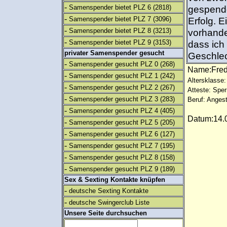
-
Samenspender bietet PLZ 6
(2818)
gespende
-
Samenspender bietet PLZ 7
(3096)
Erfolg. 
-
Samenspender bietet PLZ 8
(3213)
vorhande
-
Samenspender bietet PLZ 9
(3153)
dass ich
privater Samenspender gesucht
Geschlech
-
Samenspender gesucht PLZ 0
(268)
Name:Fre
-
Samenspender gesucht PLZ 1
(242)
Altersklasse:
-
Samenspender gesucht PLZ 2
(267)
Atteste: Sp
-
Samenspender gesucht PLZ 3
(283)
Beruf: Angest
-
Samenspender gesucht PLZ 4
(405)
Datum:14.0
-
Samenspender gesucht PLZ 5
(205)
-
Samenspender gesucht PLZ 6
(127)
-
Samenspender gesucht PLZ 7
(195)
-
Samenspender gesucht PLZ 8
(158)
-
Samenspender gesucht PLZ 9
(189)
Sex & Sexting Kontakte knüpfen
-
deutsche Sexting Kontakte
-
deutsche Swingerclub Liste
Unsere Seite durchsuchen