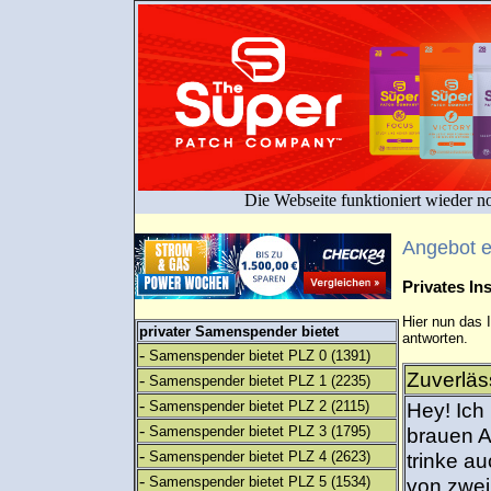
Die Webseite funktioniert wieder n
Angebot 
Privates I
Hier nun das 
privater Samenspender bietet
antworten.
-
Samenspender bietet PLZ 0
(1391)
Zuverläs
-
Samenspender bietet PLZ 1
(2235)
-
Samenspender bietet PLZ 2
(2115)
Hey! Ich 
-
Samenspender bietet PLZ 3
(1795)
brauen A
-
Samenspender bietet PLZ 4
(2623)
trinke au
-
Samenspender bietet PLZ 5
(1534)
von zwei