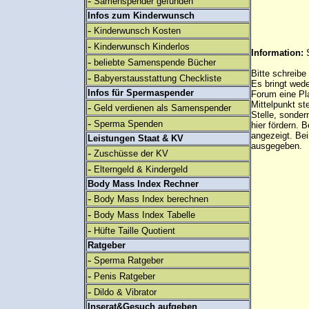
-
Samenspender gefunden
Infos zum Kinderwunsch
-
Kinderwunsch Kosten
-
Kinderwunsch Kinderlos
Information:
-
beliebte Samenspende Bücher
Bitte schreibe
-
Babyerstausstattung Checkliste
Es bringt wed
Infos für Spermaspender
Forum eine Pl
Mittelpunkt st
-
Geld verdienen als Samenspender
Stelle, sonder
-
Sperma Spenden
hier fördern. B
angezeigt. B
Leistungen Staat & KV
ausgegeben.
-
Zuschüsse der KV
-
Elterngeld & Kindergeld
Body Mass Index Rechner
-
Body Mass Index berechnen
-
Body Mass Index Tabelle
-
Hüfte Taille Quotient
Ratgeber
-
Sperma Ratgeber
-
Penis Ratgeber
-
Dildo & Vibrator
Inserat&Gesuch aufgeben