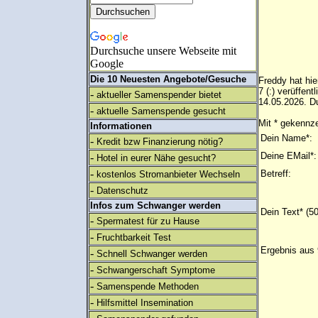
Durchsuche unsere Webseite mit
Google
Die 10 Neuesten Angebote/Gesuche
Freddy hat hie
7 (:) verüffen
-
aktueller Samenspender bietet
14.05.2026. Du
-
aktuelle Samenspende gesucht
Mit * gekennze
Informationen
Dein Name*:
-
Kredit bzw Finanzierung nötig?
Deine EMail*:
-
Hotel in eurer Nähe gesucht?
-
Betreff:
kostenlos Stromanbieter Wechseln
-
Datenschutz
Infos zum Schwanger werden
Dein Text* (5
-
Spermatest für zu Hause
-
Fruchtbarkeit Test
Ergebnis aus 
-
Schnell Schwanger werden
-
Schwangerschaft Symptome
-
Samenspende Methoden
-
Hilfsmittel Insemination