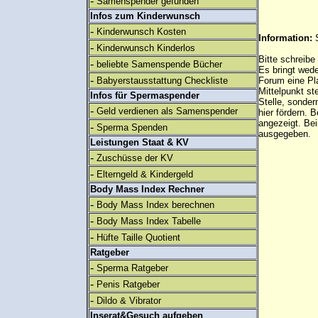
-
Samenspender gefunden
Infos zum Kinderwunsch
-
Kinderwunsch Kosten
Information:
-
Kinderwunsch Kinderlos
Bitte schreibe
-
beliebte Samenspende Bücher
Es bringt wed
-
Babyerstausstattung Checkliste
Forum eine Pl
Mittelpunkt st
Infos für Spermaspender
Stelle, sonder
-
Geld verdienen als Samenspender
hier fördern. B
angezeigt. B
-
Sperma Spenden
ausgegeben.
Leistungen Staat & KV
-
Zuschüsse der KV
-
Elterngeld & Kindergeld
Body Mass Index Rechner
-
Body Mass Index berechnen
-
Body Mass Index Tabelle
-
Hüfte Taille Quotient
Ratgeber
-
Sperma Ratgeber
-
Penis Ratgeber
-
Dildo & Vibrator
Inserat&Gesuch aufgeben