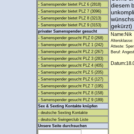
-
Samenspender bietet PLZ 6
(2818)
diesem b
-
Samenspender bietet PLZ 7
(3096)
unkompli
-
Samenspender bietet PLZ 8
(3213)
wünschst,
-
Samenspender bietet PLZ 9
(3153)
gekürzt)
privater Samenspender gesucht
Name:Ni
-
Samenspender gesucht PLZ 0
(268)
Altersklasse:
-
Samenspender gesucht PLZ 1
(242)
Atteste: Sp
-
Samenspender gesucht PLZ 2
(267)
Beruf: Angest
-
Samenspender gesucht PLZ 3
(283)
Datum:18.0
-
Samenspender gesucht PLZ 4
(405)
-
Samenspender gesucht PLZ 5
(205)
-
Samenspender gesucht PLZ 6
(127)
-
Samenspender gesucht PLZ 7
(195)
-
Samenspender gesucht PLZ 8
(158)
-
Samenspender gesucht PLZ 9
(189)
Sex & Sexting Kontakte knüpfen
-
deutsche Sexting Kontakte
-
deutsche Swingerclub Liste
Unsere Seite durchsuchen