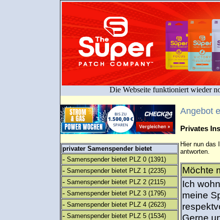
Die Webseite funktioniert wieder n
Angebot 
Privates I
Hier nun das 
privater Samenspender bietet
antworten.
-
Samenspender bietet PLZ 0
(1391)
Möchte m
-
Samenspender bietet PLZ 1
(2235)
-
Samenspender bietet PLZ 2
(2115)
Ich wohne
-
Samenspender bietet PLZ 3
(1795)
meine Sp
-
Samenspender bietet PLZ 4
(2623)
respektvo
-
Samenspender bietet PLZ 5
(1534)
Gerne un