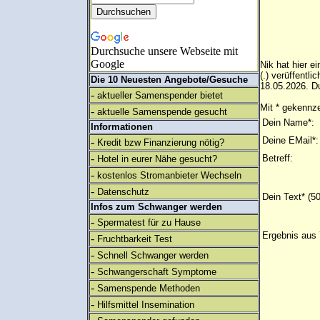
Durchsuche unsere Webseite mit
Google
Nik hat hier 
(.) verüffentl
Die 10 Neuesten Angebote/Gesuche
18.05.2026. Du
-
aktueller Samenspender bietet
Mit * gekennze
-
aktuelle Samenspende gesucht
Dein Name*:
Informationen
Deine EMail*:
-
Kredit bzw Finanzierung nötig?
-
Betreff:
Hotel in eurer Nähe gesucht?
-
kostenlos Stromanbieter Wechseln
-
Datenschutz
Dein Text* (5
Infos zum Schwanger werden
-
Spermatest für zu Hause
Ergebnis aus 
-
Fruchtbarkeit Test
-
Schnell Schwanger werden
-
Schwangerschaft Symptome
-
Samenspende Methoden
-
Hilfsmittel Insemination