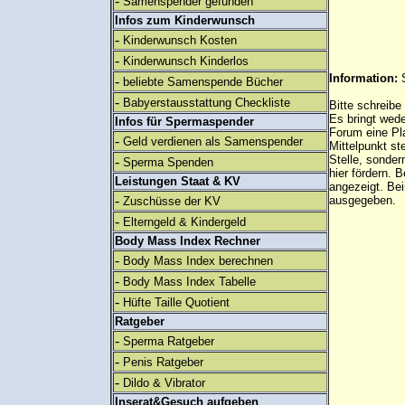
-
Samenspender gefunden
Infos zum Kinderwunsch
-
Kinderwunsch Kosten
-
Kinderwunsch Kinderlos
Information:
-
beliebte Samenspende Bücher
-
Babyerstausstattung Checkliste
Bitte schreibe
Es bringt wed
Infos für Spermaspender
Forum eine Pl
-
Geld verdienen als Samenspender
Mittelpunkt st
Stelle, sonder
-
Sperma Spenden
hier fördern. B
Leistungen Staat & KV
angezeigt. B
-
ausgegeben.
Zuschüsse der KV
-
Elterngeld & Kindergeld
Body Mass Index Rechner
-
Body Mass Index berechnen
-
Body Mass Index Tabelle
-
Hüfte Taille Quotient
Ratgeber
-
Sperma Ratgeber
-
Penis Ratgeber
-
Dildo & Vibrator
Inserat&Gesuch aufgeben