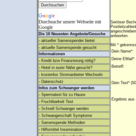
Durchsuche unsere Webseite mit
Seriöser Bech
Postleitzahlen
Google
angeschrieben
Die 10 Neuesten Angebote/Gesuche
antworten.
-
aktueller Samenspender bietet
Mit * gekennze
-
aktuelle Samenspende gesucht
Dein Name*:
Informationen
Deine EMail*:
-
Kredit bzw Finanzierung nötig?
Betreff:
-
Hotel in eurer Nähe gesucht?
-
kostenlos Stromanbieter Wechseln
-
Datenschutz
Dein Text* (5
Infos zum Schwanger werden
-
Spermatest für zu Hause
Ergebnis aus 
-
Fruchtbarkeit Test
-
Schnell Schwanger werden
-
Schwangerschaft Symptome
-
Samenspende Methoden
-
Hilfsmittel Insemination