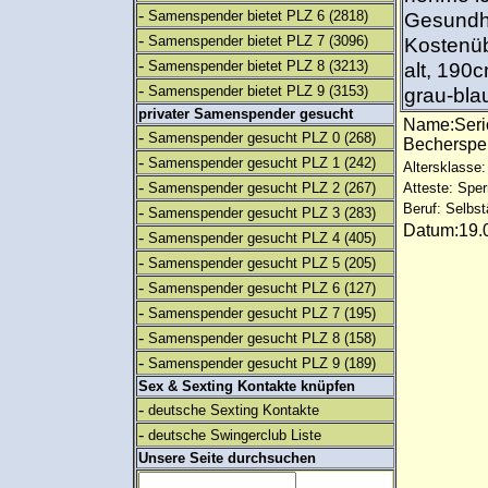
-
Samenspender bietet PLZ 6
(2818)
Gesundhe
-
Samenspender bietet PLZ 7
(3096)
Kostenüb
-
Samenspender bietet PLZ 8
(3213)
alt, 190
-
Samenspender bietet PLZ 9
(3153)
grau-bla
privater Samenspender gesucht
Name:Seri
-
Samenspender gesucht PLZ 0
(268)
Bechersp
-
Samenspender gesucht PLZ 1
(242)
Altersklasse:
-
Samenspender gesucht PLZ 2
(267)
Atteste: Sp
Beruf: Selbst
-
Samenspender gesucht PLZ 3
(283)
Datum:19.0
-
Samenspender gesucht PLZ 4
(405)
-
Samenspender gesucht PLZ 5
(205)
-
Samenspender gesucht PLZ 6
(127)
-
Samenspender gesucht PLZ 7
(195)
-
Samenspender gesucht PLZ 8
(158)
-
Samenspender gesucht PLZ 9
(189)
Sex & Sexting Kontakte knüpfen
-
deutsche Sexting Kontakte
-
deutsche Swingerclub Liste
Unsere Seite durchsuchen