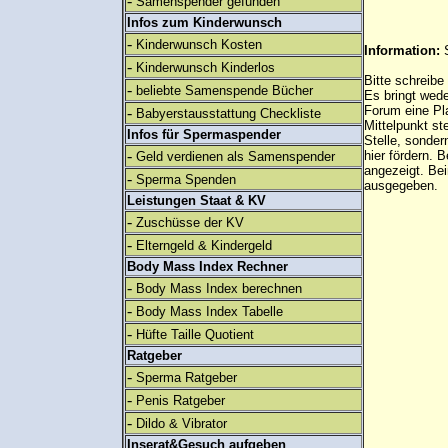
-
Samenspender gefunden
Infos zum Kinderwunsch
-
Kinderwunsch Kosten
Information:
-
Kinderwunsch Kinderlos
Bitte schreibe
-
beliebte Samenspende Bücher
Es bringt wed
Forum eine Pl
-
Babyerstausstattung Checkliste
Mittelpunkt st
Infos für Spermaspender
Stelle, sonder
-
hier fördern. B
Geld verdienen als Samenspender
angezeigt. B
-
Sperma Spenden
ausgegeben.
Leistungen Staat & KV
-
Zuschüsse der KV
-
Elterngeld & Kindergeld
Body Mass Index Rechner
-
Body Mass Index berechnen
-
Body Mass Index Tabelle
-
Hüfte Taille Quotient
Ratgeber
-
Sperma Ratgeber
-
Penis Ratgeber
-
Dildo & Vibrator
Inserat&Gesuch aufgeben