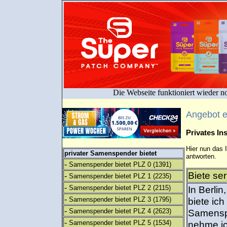
Die Webseite funktioniert wieder n
Angebot 
Privates I
Hier nun das 
privater Samenspender bietet
antworten.
-
Samenspender bietet PLZ 0
(1391)
Biete se
-
Samenspender bietet PLZ 1
(2235)
-
Samenspender bietet PLZ 2
(2115)
In Berli
-
Samenspender bietet PLZ 3
(1795)
biete ich
-
Samenspender bietet PLZ 4
(2623)
Samensp
-
Samenspender bietet PLZ 5
(1534)
nehme ic