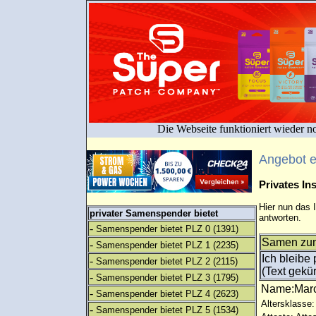
Die Webseite funktioniert wieder n
Angebot 
Privates I
Hier nun das 
privater Samenspender bietet
antworten.
-
Samenspender bietet PLZ 0
(1391)
Samen zum
-
Samenspender bietet PLZ 1
(2235)
Ich bleibe
-
Samenspender bietet PLZ 2
(2115)
(Text gekür
-
Samenspender bietet PLZ 3
(1795)
Name:Ma
-
Samenspender bietet PLZ 4
(2623)
Altersklasse:
-
Samenspender bietet PLZ 5
(1534)