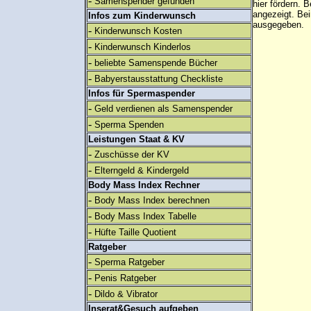
-
Samenspender gefunden
hier fördern. B
angezeigt. B
Infos zum Kinderwunsch
ausgegeben.
-
Kinderwunsch Kosten
-
Kinderwunsch Kinderlos
-
beliebte Samenspende Bücher
-
Babyerstausstattung Checkliste
Infos für Spermaspender
-
Geld verdienen als Samenspender
-
Sperma Spenden
Leistungen Staat & KV
-
Zuschüsse der KV
-
Elterngeld & Kindergeld
Body Mass Index Rechner
-
Body Mass Index berechnen
-
Body Mass Index Tabelle
-
Hüfte Taille Quotient
Ratgeber
-
Sperma Ratgeber
-
Penis Ratgeber
-
Dildo & Vibrator
Inserat&Gesuch aufgeben