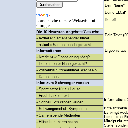
Dein Name*:
Deine EMail*:
Betreff:
Durchsuche unsere Webseite mit
Google
Die 10 Neuesten Angebote/Gesuche
Dein Text* (5
-
aktueller Samenspender bietet
-
aktuelle Samenspende gesucht
Ergebnis aus 
Informationen
-
Kredit bzw Finanzierung nötig?
-
Hotel in eurer Nähe gesucht?
-
kostenlos Stromanbieter Wechseln
-
Datenschutz
Infos zum Schwanger werden
-
Spermatest für zu Hause
-
Fruchtbarkeit Test
Information:
-
Schnell Schwanger werden
-
Bitte schreibe
Schwangerschaft Symptome
Es bringt wed
-
Samenspende Methoden
Forum eine Pl
Mittelpunkt st
-
Hilfsmittel Insemination
Stelle, sonder