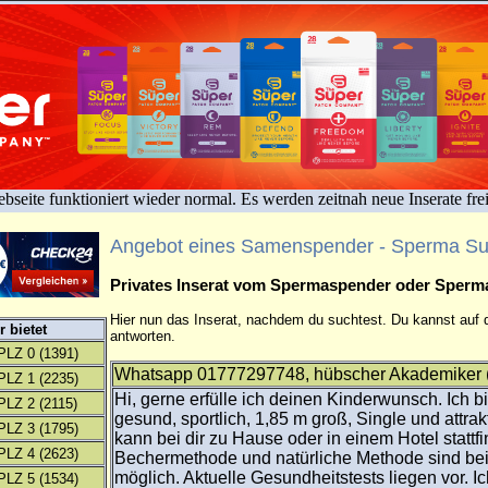
bseite funktioniert wieder normal. Es werden zeitnah neue Inserate fre
Angebot eines Samenspender - Sperma S
Privates Inserat vom Spermaspender oder Sper
Hier nun das Inserat, nachdem du suchtest. Du kannst auf d
 bietet
antworten.
PLZ 0
(1391)
Whatsapp 01777297748, hübscher Akademiker (
PLZ 1
(2235)
Hi, gerne erfülle ich deinen Kinderwunsch. Ich bi
PLZ 2
(2115)
gesund, sportlich, 1,85 m groß, Single und attra
PLZ 3
(1795)
kann bei dir zu Hause oder in einem Hotel stattf
PLZ 4
(2623)
Bechermethode und natürliche Methode sind be
möglich. Aktuelle Gesundheitstests liegen vor. Ic
PLZ 5
(1534)