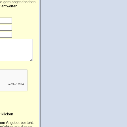
te gern angeschrieben
 antworten.
r klicken
 dem Angebot besteht.
 müchten mit diesem