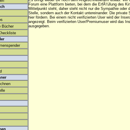
den
Forum eine Plattform bieten, bei dem die ErfÃ¼llung des K
sch
Mittelpunkt steht, daher steht nicht nur die Sympathie oder 
Stelle, sondern auch der Kontakt untereinander. Die privat
hier fördern. Bei einem nicht verifizierten User wird der Inser
os
angezeigt. Beim
verifizierten User/Premiumuser
wird das Ins
ausgegeben.
e Bücher
heckliste
der
amenspender
ld
hner
echnen
lle
ben