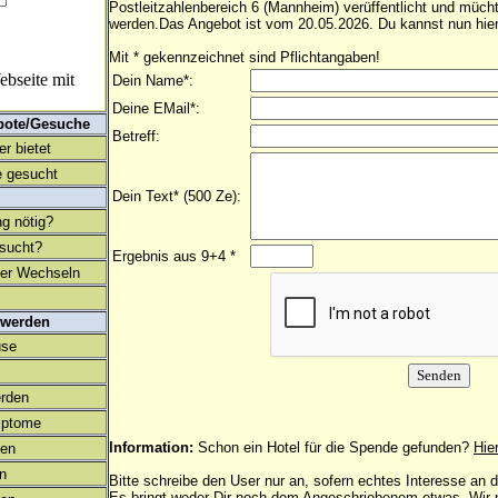
Postleitzahlenbereich 6 (Mannheim) verüffentlicht und müch
werden.Das Angebot ist vom 20.05.2026. Du kannst nun hier
Mit * gekennzeichnet sind Pflichtangaben!
bseite mit
Dein Name*:
Deine EMail*:
bote/Gesuche
Betreff:
r bietet
 gesucht
Dein Text* (500 Ze):
ng nötig?
esucht?
Ergebnis aus 9+4 *
ter Wechseln
 werden
use
rden
mptome
Information:
Schon ein Hotel für die Spende gefunden?
Hie
en
on
Bitte schreibe den User nur an, sofern echtes Interesse an
Es bringt weder Dir noch dem Angeschriebenem etwas. Wir