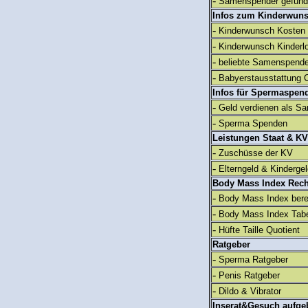
-
Samenspender gefun
Infos zum Kinderwun
-
Kinderwunsch Kosten
-
Kinderwunsch Kinderl
-
beliebte Samenspend
-
Babyerstausstattung C
Infos für Spermaspen
-
Geld verdienen als S
-
Sperma Spenden
Leistungen Staat & KV
-
Zuschüsse der KV
-
Elterngeld & Kinderge
Body Mass Index Rec
-
Body Mass Index ber
-
Body Mass Index Tabe
-
Hüfte Taille Quotient
Ratgeber
-
Sperma Ratgeber
-
Penis Ratgeber
-
Dildo & Vibrator
Inserat&Gesuch aufge