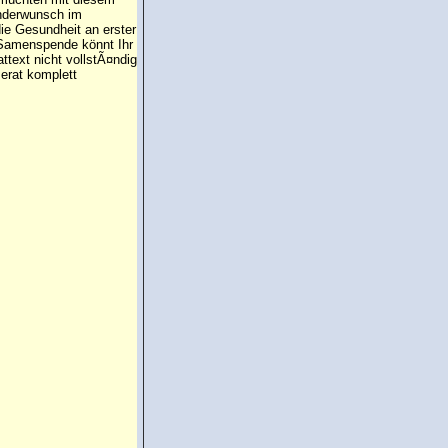
inderwunsch im
die Gesundheit an erster
e Samenspende könnt Ihr
attext nicht vollstÃ¤ndig
erat komplett