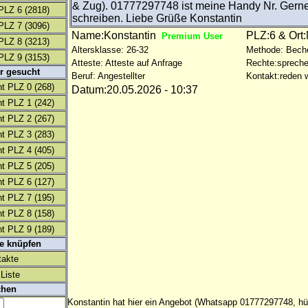
& Zug). 01777297748 ist meine Handy Nr. Gern
PLZ 6
(2818)
schreiben. Liebe Grüße Konstantin
PLZ 7
(3096)
Name:Konstantin
PLZ:6 & Ort
Premium User
PLZ 8
(3213)
Altersklasse: 26-32
Methode: Bech
PLZ 9
(3153)
Atteste: Atteste auf Anfrage
Rechte:spreche
r gesucht
Beruf: Angestellter
Kontakt:reden w
t PLZ 0
(268)
Datum:20.05.2026 - 10:37
t PLZ 1
(242)
t PLZ 2
(267)
t PLZ 3
(283)
t PLZ 4
(405)
t PLZ 5
(205)
t PLZ 6
(127)
t PLZ 7
(195)
t PLZ 8
(158)
t PLZ 9
(189)
te knüpfen
takte
Liste
chen
Konstantin hat hier ein Angebot (Whatsapp 01777297748, h