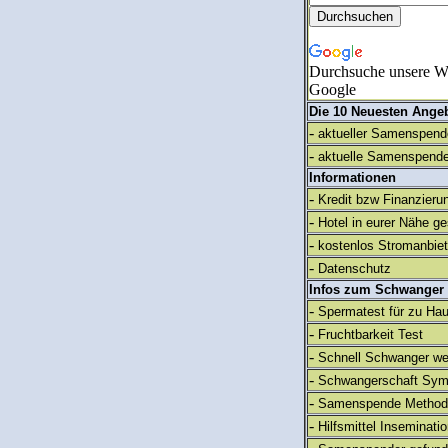
Durchsuche unsere We
Google
Die 10 Neuesten Ange
-
aktueller Samenspende
-
aktuelle Samenspende
Informationen
-
Kredit bzw Finanzieru
-
Hotel in eurer Nähe g
-
kostenlos Stromanbie
-
Datenschutz
Infos zum Schwanger
-
Spermatest für zu Ha
-
Fruchtbarkeit Test
-
Schnell Schwanger we
-
Schwangerschaft Sy
-
Samenspende Method
-
Hilfsmittel Inseminati