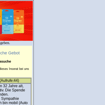
igeben.
uche Gebot
masuche
ieses Inserat bei uns
Aufrufe:44)
n 32 Jahre alt,
ktiv. Die Spende
inden.
i Sympathie
h bin mobil (Auto