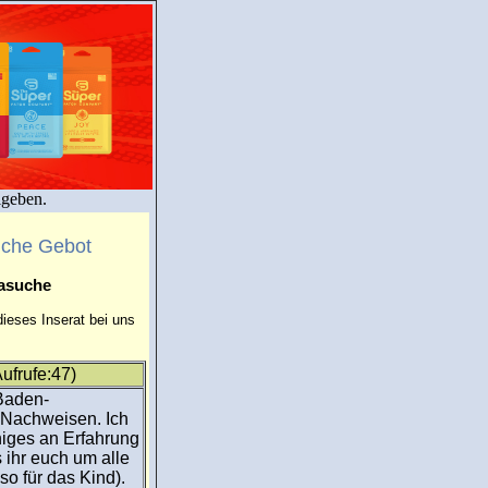
igeben.
uche Gebot
masuche
ieses Inserat bei uns
ufrufe:47)
 Baden-
 Nachweisen. Ich
niges an Erfahrung
 ihr euch um alle
o für das Kind).