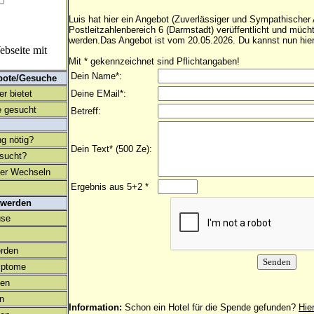
Luis hat hier ein Angebot (Zuverlässiger und Sympathischer
Postleitzahlenbereich 6 (Darmstadt) verüffentlicht und müc
werden.Das Angebot ist vom 20.05.2026. Du kannst nun hier
bseite mit
Mit * gekennzeichnet sind Pflichtangaben!
Dein Name*:
bote/Gesuche
r bietet
Deine EMail*:
 gesucht
Betreff:
ng nötig?
Dein Text* (500 Ze):
esucht?
ter Wechseln
Ergebnis aus 5+2 *
 werden
use
rden
mptome
en
on
Information:
Schon ein Hotel für die Spende gefunden?
Hie