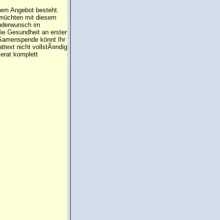
 dem Angebot besteht.
 müchten mit diesem
inderwunsch im
die Gesundheit an erster
e Samenspende könnt Ihr
attext nicht vollstÃ¤ndig
erat komplett