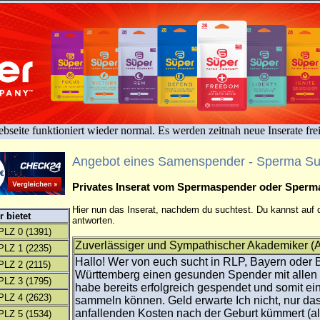
bseite funktioniert wieder normal. Es werden zeitnah neue Inserate fre
Angebot eines Samenspender - Sperma S
Privates Inserat vom Spermaspender oder Sper
Hier nun das Inserat, nachdem du suchtest. Du kannst auf d
 bietet
antworten.
PLZ 0
(1391)
Zuverlässiger und Sympathischer Akademiker (A
PLZ 1
(2235)
Hallo! Wer von euch sucht in RLP, Bayern oder
PLZ 2
(2115)
Württemberg einen gesunden Spender mit allen
PLZ 3
(1795)
habe bereits erfolgreich gespendet und somit ei
PLZ 4
(2623)
sammeln können. Geld erwarte Ich nicht, nur das
anfallenden Kosten nach der Geburt kümmert (als
PLZ 5
(1534)