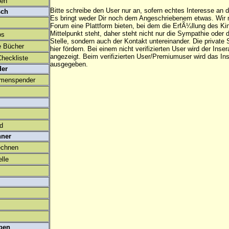
den
Bitte schreibe den User nur an, sofern echtes Interesse an
sch
Es bringt weder Dir noch dem Angeschriebenem etwas. Wir
Forum eine Plattform bieten, bei dem die ErfÃ¼llung des K
Mittelpunkt steht, daher steht nicht nur die Sympathie oder 
os
Stelle, sondern auch der Kontakt untereinander. Die privat
e Bücher
hier fördern. Bei einem nicht verifizierten User wird der Inser
angezeigt. Beim
verifizierten User/Premiumuser
wird das Ins
heckliste
ausgegeben.
der
amenspender
ld
hner
echnen
lle
ben