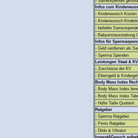
-
Samenspender gefun
Infos zum Kinderwun
-
Kinderwunsch Kosten
-
Kinderwunsch Kinderl
-
beliebte Samenspend
-
Babyerstausstattung C
Infos für Spermaspen
-
Geld verdienen als S
-
Sperma Spenden
Leistungen Staat & KV
-
Zuschüsse der KV
-
Elterngeld & Kinderge
Body Mass Index Rec
-
Body Mass Index ber
-
Body Mass Index Tabe
-
Hüfte Taille Quotient
Ratgeber
-
Sperma Ratgeber
-
Penis Ratgeber
-
Dildo & Vibrator
Inserat&Gesuch aufge