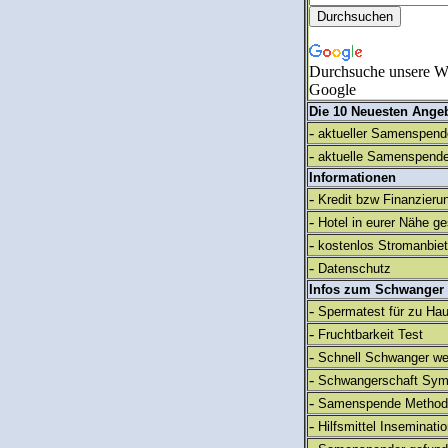
Durchsuche unsere We
Google
Die 10 Neuesten Ange
-
aktueller Samenspende
-
aktuelle Samenspende
Informationen
-
Kredit bzw Finanzieru
-
Hotel in eurer Nähe g
-
kostenlos Stromanbie
-
Datenschutz
Infos zum Schwanger
-
Spermatest für zu Ha
-
Fruchtbarkeit Test
-
Schnell Schwanger we
-
Schwangerschaft Sy
-
Samenspende Method
-
Hilfsmittel Inseminati