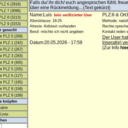
Falls du/ ihr dich/ euch angesprochen fühlt, freue
PLZ 6
(2818)
über eine Rückmeldung....(Text gekürzt)
PLZ 7
(3096)
Name:Luis
PLZ:6 & Ort
kein verifizierter User
PLZ 8
(3213)
Altersklasse: 18-25
Methode: natürl
PLZ 9
(3153)
Atteste: Aidstest vorhanden
Rechte:spreche
r gesucht
Beruf: möchte ich nicht angeben
Kontakt:reden w
t PLZ 0
(268)
Der User hat
Datum:20.05.2026 - 17:59
Inserat(e) ve
t PLZ 1
(242)
(
Zur Info
hie
t PLZ 2
(267)
t PLZ 3
(283)
t PLZ 4
(405)
t PLZ 5
(205)
t PLZ 6
(127)
t PLZ 7
(195)
t PLZ 8
(158)
t PLZ 9
(189)
te knüpfen
takte
Liste
chen