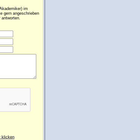
 Akademiker) im
hte gern angeschrieben
 antworten.
r klicken