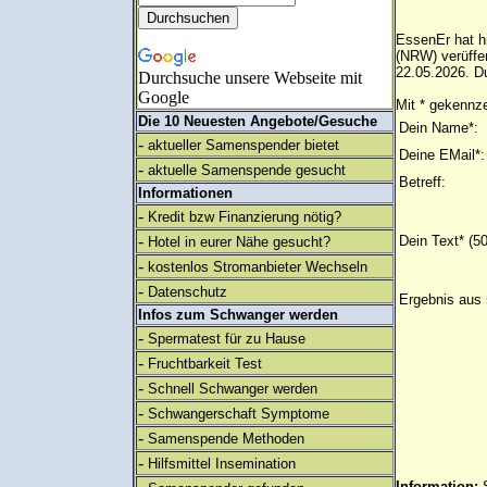
EssenEr hat hi
(NRW) verüffe
22.05.2026. Du
Durchsuche unsere Webseite mit
Google
Mit * gekennze
Die 10 Neuesten Angebote/Gesuche
Dein Name*:
-
aktueller Samenspender bietet
Deine EMail*:
-
aktuelle Samenspende gesucht
Betreff:
Informationen
-
Kredit bzw Finanzierung nötig?
-
Dein Text* (5
Hotel in eurer Nähe gesucht?
-
kostenlos Stromanbieter Wechseln
-
Datenschutz
Ergebnis aus 
Infos zum Schwanger werden
-
Spermatest für zu Hause
-
Fruchtbarkeit Test
-
Schnell Schwanger werden
-
Schwangerschaft Symptome
-
Samenspende Methoden
-
Hilfsmittel Insemination
Information: