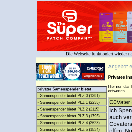
Die Webseite funktioniert wieder n
Angebot 
Privates I
Hier nun das 
privater Samenspender bietet
antworten.
-
Samenspender bietet PLZ 0
(1391)
C0Vater 
-
Samenspender bietet PLZ 1
(2235)
-
Samenspender bietet PLZ 2
(2115)
Ich Spen
-
Samenspender bietet PLZ 3
(1795)
auch verk
-
Samenspender bietet PLZ 4
(2623)
Covaters
-
Samenspender bietet PLZ 5
(1534)
offen, N