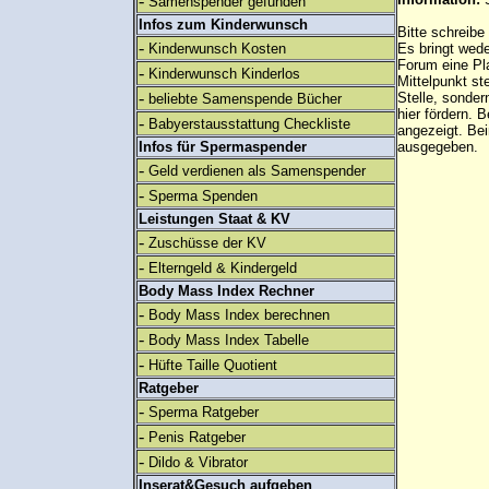
-
Samenspender gefunden
Infos zum Kinderwunsch
Bitte schreibe
-
Kinderwunsch Kosten
Es bringt wed
Forum eine Pl
-
Kinderwunsch Kinderlos
Mittelpunkt st
-
Stelle, sonder
beliebte Samenspende Bücher
hier fördern. B
-
Babyerstausstattung Checkliste
angezeigt. B
Infos für Spermaspender
ausgegeben.
-
Geld verdienen als Samenspender
-
Sperma Spenden
Leistungen Staat & KV
-
Zuschüsse der KV
-
Elterngeld & Kindergeld
Body Mass Index Rechner
-
Body Mass Index berechnen
-
Body Mass Index Tabelle
-
Hüfte Taille Quotient
Ratgeber
-
Sperma Ratgeber
-
Penis Ratgeber
-
Dildo & Vibrator
Inserat&Gesuch aufgeben