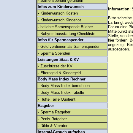
-
Samenspender gefunden
Infos zum Kinderwunsch
Information:
-
Kinderwunsch Kosten
Bitte schreibe
-
Kinderwunsch Kinderlos
Es bringt wed
-
beliebte Samenspende Bücher
Forum eine Pl
Mittelpunkt st
-
Babyerstausstattung Checkliste
Stelle, sonder
Infos für Spermaspender
hier fördern. B
angezeigt. B
-
Geld verdienen als Samenspender
ausgegeben.
-
Sperma Spenden
Leistungen Staat & KV
-
Zuschüsse der KV
-
Elterngeld & Kindergeld
Body Mass Index Rechner
-
Body Mass Index berechnen
-
Body Mass Index Tabelle
-
Hüfte Taille Quotient
Ratgeber
-
Sperma Ratgeber
-
Penis Ratgeber
-
Dildo & Vibrator
Inserat&Gesuch aufgeben