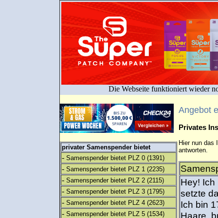
Die Webseite funktioniert wieder n
Angebot 
Privates I
Hier nun das 
privater Samenspender bietet
antworten.
-
Samenspender bietet PLZ 0
(1391)
Samensp
-
Samenspender bietet PLZ 1
(2235)
-
Samenspender bietet PLZ 2
(2115)
Hey! Ich 
-
Samenspender bietet PLZ 3
(1795)
setzte d
-
Samenspender bietet PLZ 4
(2623)
Ich bin 
-
Samenspender bietet PLZ 5
(1534)
Haare, b