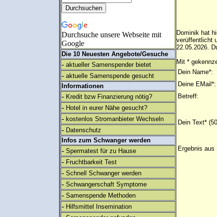
Dominik hat h
Durchsuche unsere Webseite mit
verüffentlich
Google
22.05.2026. Du
Die 10 Neuesten Angebote/Gesuche
Mit * gekennze
-
aktueller Samenspender bietet
Dein Name*:
-
aktuelle Samenspende gesucht
Deine EMail*:
Informationen
-
Betreff:
Kredit bzw Finanzierung nötig?
-
Hotel in eurer Nähe gesucht?
-
kostenlos Stromanbieter Wechseln
Dein Text* (5
-
Datenschutz
Infos zum Schwanger werden
Ergebnis aus 
-
Spermatest für zu Hause
-
Fruchtbarkeit Test
-
Schnell Schwanger werden
-
Schwangerschaft Symptome
-
Samenspende Methoden
-
Hilfsmittel Insemination