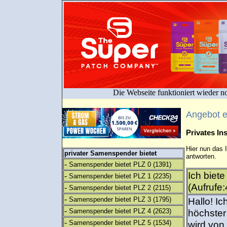
Die Webseite funktioniert wieder n
Angebot 
Privates I
Hier nun das 
privater Samenspender bietet
antworten.
-
Samenspender bietet PLZ 0
(1391)
Ich biet
-
Samenspender bietet PLZ 1
(2235)
(Aufrufe:
-
Samenspender bietet PLZ 2
(2115)
-
Samenspender bietet PLZ 3
(1795)
Hallo! I
-
Samenspender bietet PLZ 4
(2623)
höchster
-
Samenspender bietet PLZ 5
(1534)
wird von 