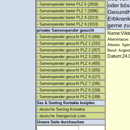
-
Samenspender bietet PLZ 6
(2818)
oder bös
-
Samenspender bietet PLZ 7
(3096)
Gesundhe
-
Samenspender bietet PLZ 8
(3213)
Erbkrank
-
Samenspender bietet PLZ 9
(3153)
gerne zu
privater Samenspender gesucht
Name:Vik
-
Samenspender gesucht PLZ 0
(268)
Altersklasse:
-
Samenspender gesucht PLZ 1
(242)
Atteste: Sp
-
Samenspender gesucht PLZ 2
(267)
Beruf: Angest
Datum:24.0
-
Samenspender gesucht PLZ 3
(283)
-
Samenspender gesucht PLZ 4
(405)
-
Samenspender gesucht PLZ 5
(205)
-
Samenspender gesucht PLZ 6
(127)
-
Samenspender gesucht PLZ 7
(195)
-
Samenspender gesucht PLZ 8
(158)
-
Samenspender gesucht PLZ 9
(189)
Sex & Sexting Kontakte knüpfen
-
deutsche Sexting Kontakte
-
deutsche Swingerclub Liste
Unsere Seite durchsuchen