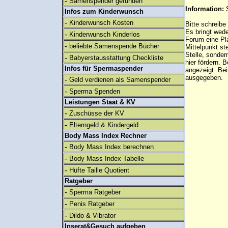
-
Samenspender gefunden
Information:
Infos zum Kinderwunsch
-
Kinderwunsch Kosten
Bitte schreibe
Es bringt wed
-
Kinderwunsch Kinderlos
Forum eine Pl
-
beliebte Samenspende Bücher
Mittelpunkt st
Stelle, sonder
-
Babyerstausstattung Checkliste
hier fördern. B
Infos für Spermaspender
angezeigt. B
ausgegeben.
-
Geld verdienen als Samenspender
-
Sperma Spenden
Leistungen Staat & KV
-
Zuschüsse der KV
-
Elterngeld & Kindergeld
Body Mass Index Rechner
-
Body Mass Index berechnen
-
Body Mass Index Tabelle
-
Hüfte Taille Quotient
Ratgeber
-
Sperma Ratgeber
-
Penis Ratgeber
-
Dildo & Vibrator
Inserat&Gesuch aufgeben