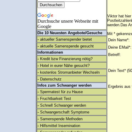
Viktor hat hi
Postleitzahlen
Durchsuche unsere Webseite mit
werden.Das An
Google
Die 10 Neuesten Angebote/Gesuche
Mit * gekennze
-
aktueller Samenspender bietet
Dein Name*:
-
aktuelle Samenspende gesucht
Deine EMail*:
Informationen
Betreff:
-
Kredit bzw Finanzierung nötig?
-
Hotel in eurer Nähe gesucht?
Dein Text* (5
-
kostenlos Stromanbieter Wechseln
-
Datenschutz
Infos zum Schwanger werden
Ergebnis aus 
-
Spermatest für zu Hause
-
Fruchtbarkeit Test
-
Schnell Schwanger werden
-
Schwangerschaft Symptome
-
Samenspende Methoden
-
Hilfsmittel Insemination