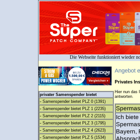
Die Webseite funktioniert wieder n
Angebot 
Privates I
Hier nun das 
privater Samenspender bietet
antworten.
-
Samenspender bietet PLZ 0
(1391)
Spermasp
-
Samenspender bietet PLZ 1
(2235)
-
Samenspender bietet PLZ 2
(2115)
Ich biete
-
Samenspender bietet PLZ 3
(1795)
Spermasp
-
Samenspender bietet PLZ 4
(2623)
Bayern, 
-
Samenspender bietet PLZ 5
(1534)
Absprach