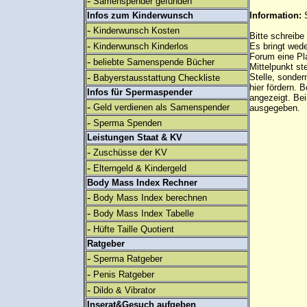
-
Samenspender gefunden
Infos zum Kinderwunsch
Information:
-
Kinderwunsch Kosten
Bitte schreibe
-
Kinderwunsch Kinderlos
Es bringt wed
Forum eine Pl
-
beliebte Samenspende Bücher
Mittelpunkt st
-
Stelle, sonder
Babyerstausstattung Checkliste
hier fördern. B
Infos für Spermaspender
angezeigt. B
-
Geld verdienen als Samenspender
ausgegeben.
-
Sperma Spenden
Leistungen Staat & KV
-
Zuschüsse der KV
-
Elterngeld & Kindergeld
Body Mass Index Rechner
-
Body Mass Index berechnen
-
Body Mass Index Tabelle
-
Hüfte Taille Quotient
Ratgeber
-
Sperma Ratgeber
-
Penis Ratgeber
-
Dildo & Vibrator
Inserat&Gesuch aufgeben