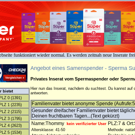
bseite funktioniert wieder normal. Es werden zeitnah neue Inserate fre
Angebot eines Samenspender - Sperma S
Privates Inserat vom Spermaspender oder Sper
Hier nun das Inserat, nachdem du suchtest. Du kannst auf d
 bietet
antworten.
PLZ 0
(1391)
Familienvater bietet anonyme Spende (Aufrufe:5
PLZ 1
(2235)
Gesunder dreifacher Familienvater bietet tägli
PLZ 2
(2115)
Deinen fruchtbaren Tagen...(Text gekürzt)
PLZ 3
(1795)
Name:Thommy
PLZ:7 & Ort:
kein verifizierter User
PLZ 4
(2623)
Altersklasse: 41-50
Methode: natürl
PLZ 5
(1534)