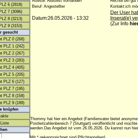
Atteste: Aidstest vorhanden
Rechte:bin gut 
PLZ 6
(2818)
Beruf: Angestellter
Kontakt:ich mö
PLZ 7
(3096)
Der User hat
Datum:26.05.2026 - 13:32
Inserat(e) ve
PLZ 8
(3213)
(
Zur Info
hie
PLZ 9
(3153)
r gesucht
t PLZ 0
(268)
t PLZ 1
(242)
t PLZ 2
(267)
t PLZ 3
(283)
t PLZ 4
(405)
t PLZ 5
(205)
t PLZ 6
(127)
t PLZ 7
(195)
t PLZ 8
(158)
t PLZ 9
(189)
te knüpfen
takte
Thommy hat hier ein Angebot (Familienvater bietet anonym
Liste
Postleitzahlenbereich 7 (Stuttgart) verüffentlicht und mücht
werden.Das Angebot ist vom 26.05.2026. Du kannst nun hier
chen
Mit * gekennzeichnet sind Pflichtangaben!