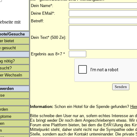
Dein Name*:
Deine EMail*:
Betreff:
bseite mit
bote/Gesuche
Dein Text* (500 Ze):
r bietet
 gesucht
Ergebnis aus 8+7 *
ng nötig?
esucht?
ter Wechseln
 werden
use
Information:
Schon ein Hotel für die Spende gefunden?
Hie
rden
Bitte schreibe den User nur an, sofern echtes Interesse an
mptome
Es bringt weder Dir noch dem Angeschriebenem etwas. Wir
en
Forum eine Plattform bieten, bei dem die ErfÃ¼llung des K
Mittelpunkt steht, daher steht nicht nur die Sympathie oder 
on
Stelle, sondern auch der Kontakt untereinander. Die privat