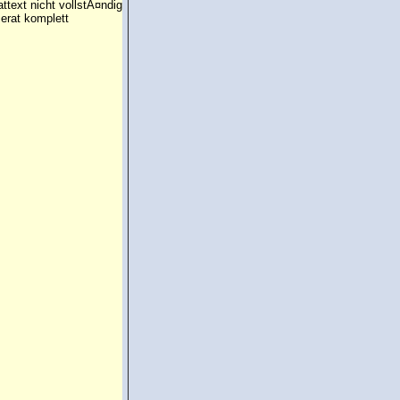
attext nicht vollstÃ¤ndig
erat komplett