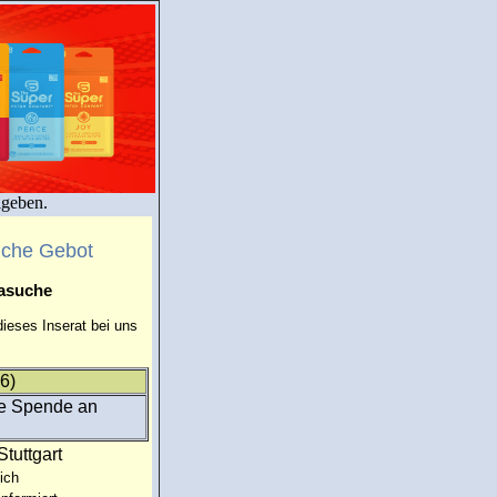
igeben.
uche Gebot
masuche
ieses Inserat bei uns
6)
che Spende an
Stuttgart
ich