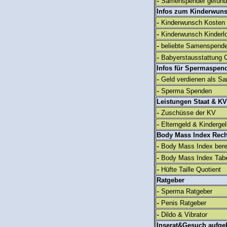
-
Samenspender gefun
Infos zum Kinderwun
-
Kinderwunsch Kosten
-
Kinderwunsch Kinderl
-
beliebte Samenspend
-
Babyerstausstattung C
Infos für Spermaspen
-
Geld verdienen als S
-
Sperma Spenden
Leistungen Staat & KV
-
Zuschüsse der KV
-
Elterngeld & Kinderge
Body Mass Index Rec
-
Body Mass Index ber
-
Body Mass Index Tabe
-
Hüfte Taille Quotient
Ratgeber
-
Sperma Ratgeber
-
Penis Ratgeber
-
Dildo & Vibrator
Inserat&Gesuch aufge