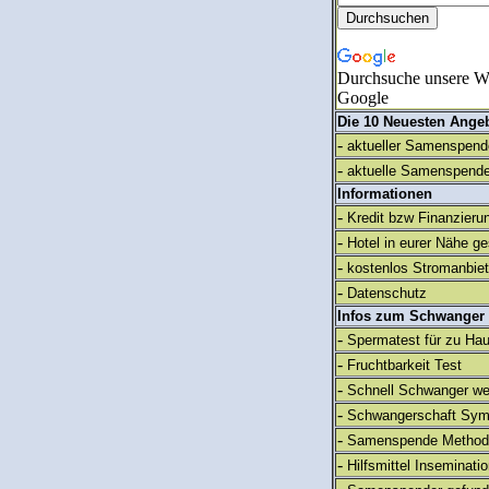
Durchsuche unsere We
Google
Die 10 Neuesten Ange
-
aktueller Samenspende
-
aktuelle Samenspende
Informationen
-
Kredit bzw Finanzieru
-
Hotel in eurer Nähe g
-
kostenlos Stromanbie
-
Datenschutz
Infos zum Schwanger
-
Spermatest für zu Ha
-
Fruchtbarkeit Test
-
Schnell Schwanger we
-
Schwangerschaft Sy
-
Samenspende Method
-
Hilfsmittel Inseminati