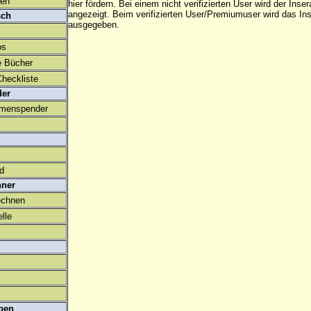
den
hier fördern. Bei einem nicht verifizierten User wird der Inser
angezeigt. Beim
verifizierten User/Premiumuser
wird das Ins
sch
ausgegeben.
os
e Bücher
heckliste
der
amenspender
ld
hner
echnen
lle
ben