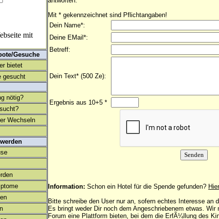
antworten.
Mit * gekennzeichnet sind Pflichtangaben!
Dein Name*:
bseite mit
Deine EMail*:
Betreff:
bote/Gesuche
r bietet
Dein Text* (500 Ze):
 gesucht
ng nötig?
Ergebnis aus 10+5 *
esucht?
ter Wechseln
 werden
use
rden
mptome
Information:
Schon ein Hotel für die Spende gefunden?
Hie
en
Bitte schreibe den User nur an, sofern echtes Interesse an
on
Es bringt weder Dir noch dem Angeschriebenem etwas. Wir
Forum eine Plattform bieten, bei dem die ErfÃ¼llung des K