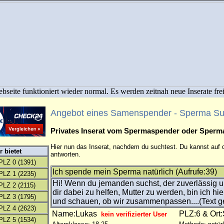
bseite funktioniert wieder normal. Es werden zeitnah neue Inserate fre
Angebot eines Samenspender - Sperma S
Privates Inserat vom Spermaspender oder Sper
Hier nun das Inserat, nachdem du suchtest. Du kannst auf d
 bietet
antworten.
PLZ 0
(1391)
Ich spende mein Sperma natürlich (Aufrufe:39)
PLZ 1
(2235)
Hi! Wenn du jemanden suchst, der zuverlässig u
PLZ 2
(2115)
dir dabei zu helfen, Mutter zu werden, bin ich hi
PLZ 3
(1795)
und schauen, ob wir zusammenpassen....(Text g
PLZ 4
(2623)
Name:Lukas
PLZ:6 & Ort
kein verifizierter User
PLZ 5
(1534)