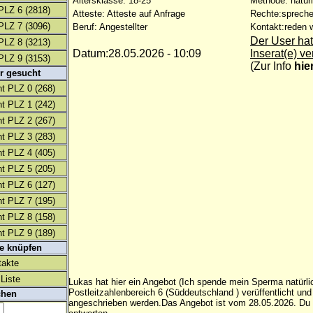
Altersklasse: 18-25
Methode: natürl
PLZ 6
(2818)
Atteste: Atteste auf Anfrage
Rechte:spreche
PLZ 7
(3096)
Beruf: Angestellter
Kontakt:reden w
Der User hat
PLZ 8
(3213)
Datum:28.05.2026 - 10:09
Inserat(e) ve
PLZ 9
(3153)
(
Zur Info
hie
r gesucht
t PLZ 0
(268)
t PLZ 1
(242)
t PLZ 2
(267)
t PLZ 3
(283)
t PLZ 4
(405)
t PLZ 5
(205)
t PLZ 6
(127)
t PLZ 7
(195)
t PLZ 8
(158)
t PLZ 9
(189)
te knüpfen
takte
Liste
Lukas hat hier ein Angebot (Ich spende mein Sperma natürli
Postleitzahlenbereich 6 (Süddeutschland ) verüffentlicht un
chen
angeschrieben werden.Das Angebot ist vom 28.05.2026. Du 