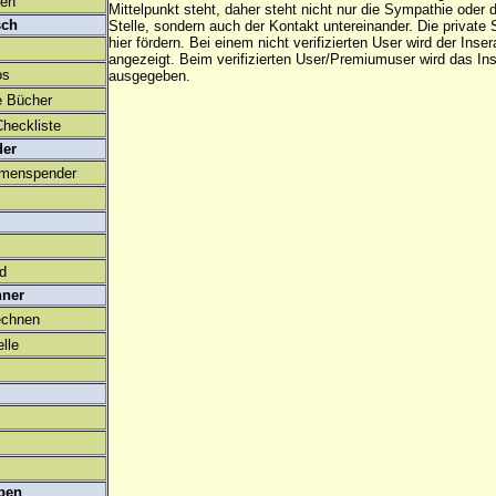
den
Mittelpunkt steht, daher steht nicht nur die Sympathie oder 
sch
Stelle, sondern auch der Kontakt untereinander. Die privat
hier fördern. Bei einem nicht verifizierten User wird der Inser
angezeigt. Beim
verifizierten User/Premiumuser
wird das Ins
os
ausgegeben.
e Bücher
heckliste
der
amenspender
ld
hner
echnen
lle
ben