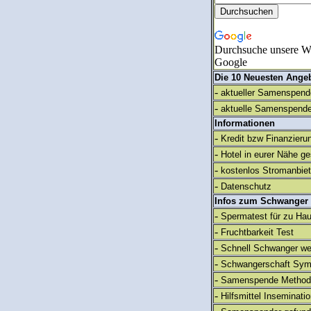
Durchsuche unsere We
Google
Die 10 Neuesten Ange
-
aktueller Samenspende
-
aktuelle Samenspende
Informationen
-
Kredit bzw Finanzieru
-
Hotel in eurer Nähe g
-
kostenlos Stromanbie
-
Datenschutz
Infos zum Schwanger
-
Spermatest für zu Ha
-
Fruchtbarkeit Test
-
Schnell Schwanger we
-
Schwangerschaft Sy
-
Samenspende Method
-
Hilfsmittel Inseminati