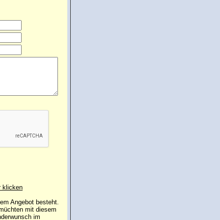
r klicken
 dem Angebot besteht.
 müchten mit diesem
inderwunsch im