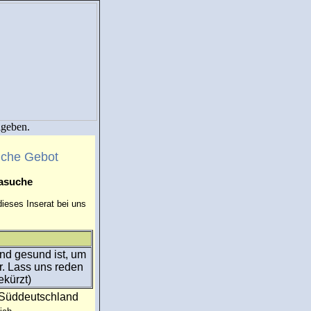
igeben.
uche Gebot
masuche
ieses Inserat bei uns
nd gesund ist, um
er. Lass uns reden
ekürzt)
:Süddeutschland