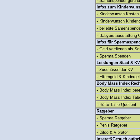
-
Samenspender gefun
Infos zum Kinderwun
-
Kinderwunsch Kosten
-
Kinderwunsch Kinderl
-
beliebte Samenspend
-
Babyerstausstattung C
Infos für Spermaspen
-
Geld verdienen als S
-
Sperma Spenden
Leistungen Staat & KV
-
Zuschüsse der KV
-
Elterngeld & Kinderge
Body Mass Index Rec
-
Body Mass Index ber
-
Body Mass Index Tabe
-
Hüfte Taille Quotient
Ratgeber
-
Sperma Ratgeber
-
Penis Ratgeber
-
Dildo & Vibrator
Inserat&Gesuch aufge