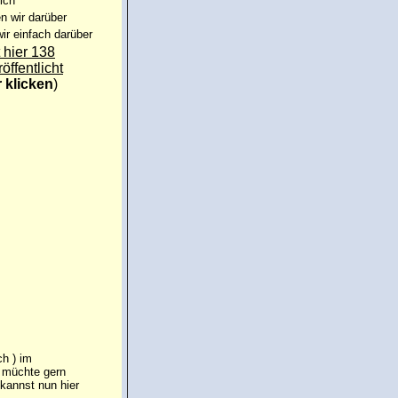
ich
n wir darüber
ir einfach darüber
 hier 138
röffentlicht
r klicken
)
ch ) im
d müchte gern
kannst nun hier