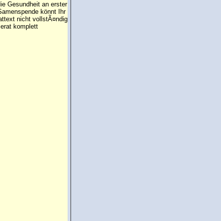
die Gesundheit an erster
e Samenspende könnt Ihr
attext nicht vollstÃ¤ndig
erat komplett