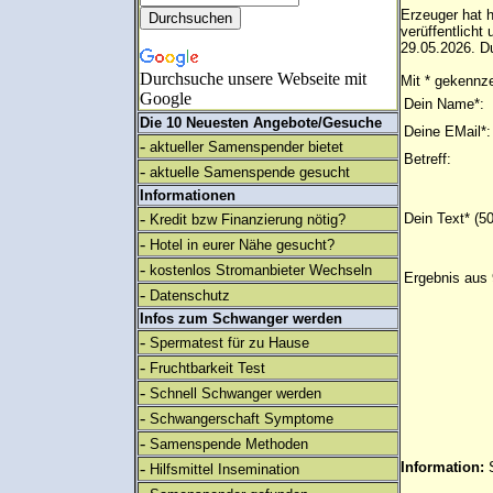
Erzeuger hat h
verüffentlich
29.05.2026. Du
Durchsuche unsere Webseite mit
Mit * gekennze
Google
Dein Name*:
Die 10 Neuesten Angebote/Gesuche
Deine EMail*:
-
aktueller Samenspender bietet
Betreff:
-
aktuelle Samenspende gesucht
Informationen
-
Dein Text* (5
Kredit bzw Finanzierung nötig?
-
Hotel in eurer Nähe gesucht?
-
kostenlos Stromanbieter Wechseln
Ergebnis aus 
-
Datenschutz
Infos zum Schwanger werden
-
Spermatest für zu Hause
-
Fruchtbarkeit Test
-
Schnell Schwanger werden
-
Schwangerschaft Symptome
-
Samenspende Methoden
-
Information:
Hilfsmittel Insemination