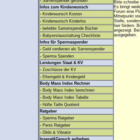
-
Samenspender gefunden
Bitte schreibe
Es bringt wed
Infos zum Kinderwunsch
Forum eine Pl
-
Kinderwunsch Kosten
Mittelpunkt st
-
Stelle, sonder
Kinderwunsch Kinderlos
hier fördern. B
-
beliebte Samenspende Bücher
angezeigt. B
-
ausgegeben.
Babyerstausstattung Checkliste
Infos für Spermaspender
-
Geld verdienen als Samenspender
-
Sperma Spenden
Leistungen Staat & KV
-
Zuschüsse der KV
-
Elterngeld & Kindergeld
Body Mass Index Rechner
-
Body Mass Index berechnen
-
Body Mass Index Tabelle
-
Hüfte Taille Quotient
Ratgeber
-
Sperma Ratgeber
-
Penis Ratgeber
-
Dildo & Vibrator
Inserat&Gesuch aufgeben