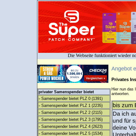
Die Webseite funktioniert wieder n
Angebot 
Privates I
Hier nun das 
privater Samenspender bietet
antworten.
-
Samenspender bietet PLZ 0
(1391)
bis zum E
-
Samenspender bietet PLZ 1
(2235)
-
Samenspender bietet PLZ 2
(2115)
Da ich a
-
Samenspender bietet PLZ 3
(1795)
und für s
-
Samenspender bietet PLZ 4
(2623)
deine Vo
-
Samenspender bietet PLZ 5
(1534)
Unterhalt