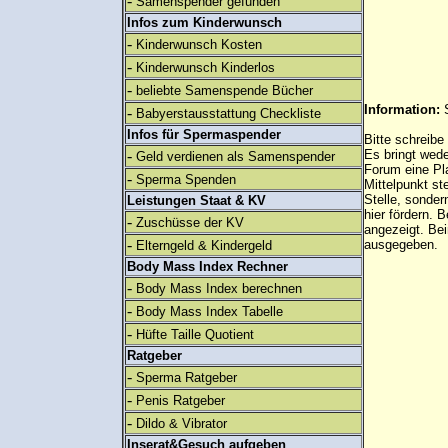
-
Samenspender gefunden
Infos zum Kinderwunsch
-
Kinderwunsch Kosten
-
Kinderwunsch Kinderlos
-
beliebte Samenspende Bücher
Information:
-
Babyerstausstattung Checkliste
Infos für Spermaspender
Bitte schreibe
-
Es bringt wed
Geld verdienen als Samenspender
Forum eine Pl
-
Sperma Spenden
Mittelpunkt st
Stelle, sonder
Leistungen Staat & KV
hier fördern. B
-
Zuschüsse der KV
angezeigt. B
-
ausgegeben.
Elterngeld & Kindergeld
Body Mass Index Rechner
-
Body Mass Index berechnen
-
Body Mass Index Tabelle
-
Hüfte Taille Quotient
Ratgeber
-
Sperma Ratgeber
-
Penis Ratgeber
-
Dildo & Vibrator
Inserat&Gesuch aufgeben