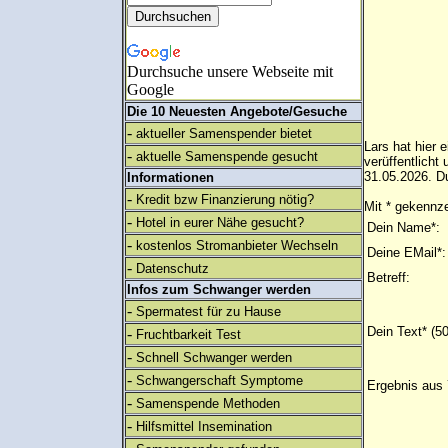
Durchsuche unsere Webseite mit
Google
Die 10 Neuesten Angebote/Gesuche
-
aktueller Samenspender bietet
Lars hat hier 
-
aktuelle Samenspende gesucht
verüffentlich
31.05.2026. Du
Informationen
-
Kredit bzw Finanzierung nötig?
Mit * gekennze
-
Hotel in eurer Nähe gesucht?
Dein Name*:
-
kostenlos Stromanbieter Wechseln
Deine EMail*:
-
Datenschutz
Betreff:
Infos zum Schwanger werden
-
Spermatest für zu Hause
Dein Text* (5
-
Fruchtbarkeit Test
-
Schnell Schwanger werden
-
Schwangerschaft Symptome
Ergebnis aus 
-
Samenspende Methoden
-
Hilfsmittel Insemination