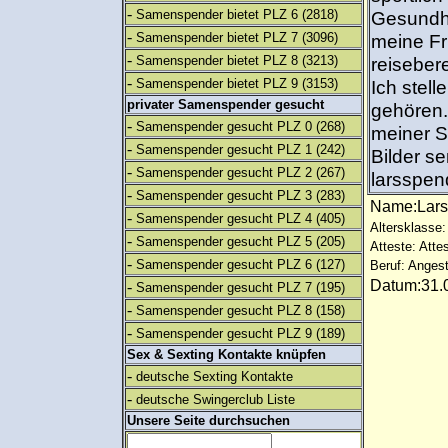
-
Samenspender bietet PLZ 6
(2818)
Gesundh
-
Samenspender bietet PLZ 7
(3096)
meine Fr
-
Samenspender bietet PLZ 8
(3213)
reiseber
-
Samenspender bietet PLZ 9
(3153)
Ich stell
privater Samenspender gesucht
gehören.
-
Samenspender gesucht PLZ 0
(268)
meiner S
-
Samenspender gesucht PLZ 1
(242)
Bilder se
-
Samenspender gesucht PLZ 2
(267)
larsspe
-
Samenspender gesucht PLZ 3
(283)
Name:Lar
-
Samenspender gesucht PLZ 4
(405)
Altersklasse:
-
Samenspender gesucht PLZ 5
(205)
Atteste: Atte
-
Samenspender gesucht PLZ 6
(127)
Beruf: Angest
Datum:31.0
-
Samenspender gesucht PLZ 7
(195)
-
Samenspender gesucht PLZ 8
(158)
-
Samenspender gesucht PLZ 9
(189)
Sex & Sexting Kontakte knüpfen
-
deutsche Sexting Kontakte
-
deutsche Swingerclub Liste
Unsere Seite durchsuchen