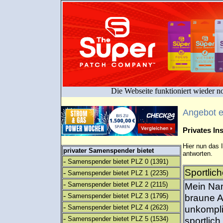
Die Webseite funktioniert wieder n
Angebot 
Privates I
Hier nun das 
privater Samenspender bietet
antworten.
-
Samenspender bietet PLZ 0
(1391)
Sportlic
-
Samenspender bietet PLZ 1
(2235)
-
Samenspender bietet PLZ 2
(2115)
Mein Nam
-
Samenspender bietet PLZ 3
(1795)
braune A
-
Samenspender bietet PLZ 4
(2623)
unkompli
-
Samenspender bietet PLZ 5
(1534)
sportlic