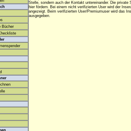
den
Stelle, sondern auch der Kontakt untereinander. Die privat
sch
hier fördern. Bei einem nicht verifizierten User wird der Inser
angezeigt. Beim
verifizierten User/Premiumuser
wird das Ins
ausgegeben.
os
e Bücher
heckliste
der
amenspender
ld
hner
echnen
lle
ben