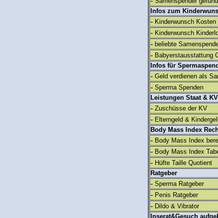
-
Samenspender gefun
Infos zum Kinderwun
-
Kinderwunsch Kosten
-
Kinderwunsch Kinderl
-
beliebte Samenspend
-
Babyerstausstattung C
Infos für Spermaspen
-
Geld verdienen als S
-
Sperma Spenden
Leistungen Staat & KV
-
Zuschüsse der KV
-
Elterngeld & Kinderge
Body Mass Index Rec
-
Body Mass Index ber
-
Body Mass Index Tabe
-
Hüfte Taille Quotient
Ratgeber
-
Sperma Ratgeber
-
Penis Ratgeber
-
Dildo & Vibrator
Inserat&Gesuch aufge