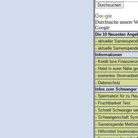
Durchsuche unsere We
Google
Die 10 Neuesten Ange
-
aktueller Samenspende
-
aktuelle Samenspende
Informationen
-
Kredit bzw Finanzieru
-
Hotel in eurer Nähe g
-
kostenlos Stromanbie
-
Datenschutz
Infos zum Schwanger
-
Spermatest für zu Ha
-
Fruchtbarkeit Test
-
Schnell Schwanger we
-
Schwangerschaft Sy
-
Samenspende Method
-
Hilfsmittel Inseminati