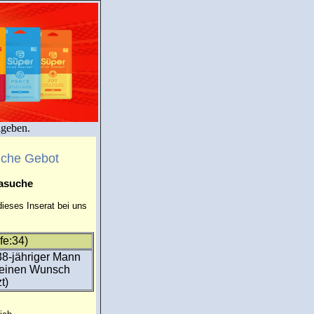
igeben.
uche Gebot
masuche
ieses Inserat bei uns
fe:34)
38-jähriger Mann
 deinen Wunsch
t)
.