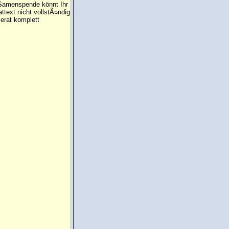
e Samenspende könnt Ihr
attext nicht vollstÃ¤ndig
erat komplett