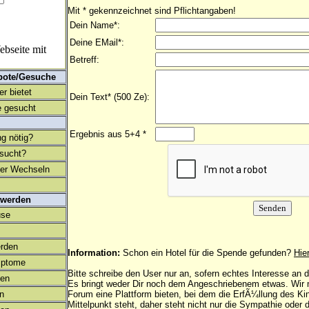
Mit * gekennzeichnet sind Pflichtangaben!
Dein Name*:
Deine EMail*:
bseite mit
Betreff:
bote/Gesuche
r bietet
Dein Text* (500 Ze):
 gesucht
Ergebnis aus 5+4 *
ng nötig?
esucht?
ter Wechseln
 werden
use
rden
Information:
Schon ein Hotel für die Spende gefunden?
Hie
mptome
Bitte schreibe den User nur an, sofern echtes Interesse an
en
Es bringt weder Dir noch dem Angeschriebenem etwas. Wir
on
Forum eine Plattform bieten, bei dem die ErfÃ¼llung des K
Mittelpunkt steht, daher steht nicht nur die Sympathie oder 