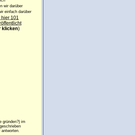
ich
n wir darüber
ir einfach darüber
 hier 101
röffentlicht
r klicken
)
ie gründen?) im
ngeschrieben
 antworten.