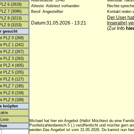
Altersklasse: 33-40
Methode: natürl
PLZ 6
(2818)
Atteste: Aidstest vorhanden
Rechte:spreche
PLZ 7
(3096)
Beruf: Angestellter
Kontakt:reden w
Der User hat
PLZ 8
(3213)
Datum:31.05.2026 - 13:21
Inserat(e) ve
PLZ 9
(3153)
(
Zur Info
hie
r gesucht
t PLZ 0
(268)
t PLZ 1
(242)
t PLZ 2
(267)
t PLZ 3
(283)
t PLZ 4
(405)
t PLZ 5
(205)
t PLZ 6
(127)
t PLZ 7
(195)
t PLZ 8
(158)
t PLZ 9
(189)
te knüpfen
takte
Liste
Michael hat hier ein Angebot (Hallo! Möchtest du eine Famil
Postleitzahlenbereich 5 (.) verüffentlicht und müchte gern a
chen
werden.Das Angebot ist vom 31.05.2026. Du kannst nun hier