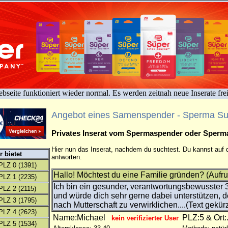
bseite funktioniert wieder normal. Es werden zeitnah neue Inserate fre
Angebot eines Samenspender - Sperma S
Privates Inserat vom Spermaspender oder Sper
Hier nun das Inserat, nachdem du suchtest. Du kannst auf d
 bietet
antworten.
PLZ 0
(1391)
Hallo! Möchtest du eine Familie gründen? (Aufru
PLZ 1
(2235)
Ich bin ein gesunder, verantwortungsbewusster 
PLZ 2
(2115)
und würde dich sehr gerne dabei unterstützen,
PLZ 3
(1795)
nach Mutterschaft zu verwirklichen....(Text gekürz
PLZ 4
(2623)
Name:Michael
PLZ:5 & Ort:
kein verifizierter User
PLZ 5
(1534)