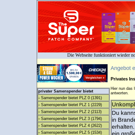
Die Webseite funktioniert wieder n
Angebot 
Privates I
Hier nun das 
privater Samenspender bietet
antworten.
-
Samenspender bietet PLZ 0
(1391)
Unkompli
-
Samenspender bietet PLZ 1
(2229)
-
Samenspender bietet PLZ 2
(2113)
Du kanns
-
Samenspender bietet PLZ 3
(1794)
in Brand
-
Samenspender bietet PLZ 4
(2622)
erhalten
-
Samenspender bietet PLZ 5
(1534)
ein groß