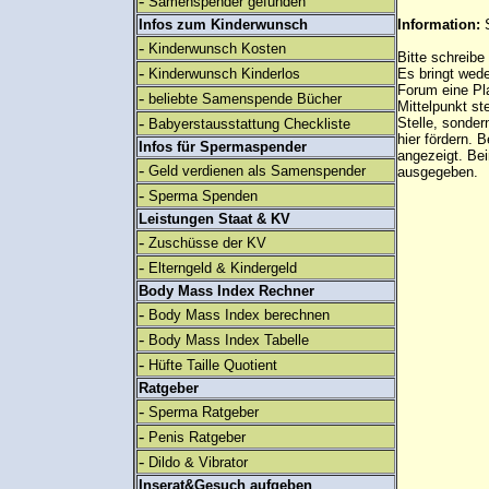
-
Samenspender gefunden
Infos zum Kinderwunsch
Information:
-
Kinderwunsch Kosten
Bitte schreibe
-
Kinderwunsch Kinderlos
Es bringt wed
Forum eine Pl
-
beliebte Samenspende Bücher
Mittelpunkt st
-
Stelle, sonder
Babyerstausstattung Checkliste
hier fördern. B
Infos für Spermaspender
angezeigt. B
-
Geld verdienen als Samenspender
ausgegeben.
-
Sperma Spenden
Leistungen Staat & KV
-
Zuschüsse der KV
-
Elterngeld & Kindergeld
Body Mass Index Rechner
-
Body Mass Index berechnen
-
Body Mass Index Tabelle
-
Hüfte Taille Quotient
Ratgeber
-
Sperma Ratgeber
-
Penis Ratgeber
-
Dildo & Vibrator
Inserat&Gesuch aufgeben