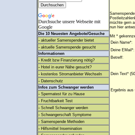
Samenspender 
Postleitzahlen
Durchsuche unsere Webseite mit
müchte gern a
Google
nun hier antwo
Die 10 Neuesten Angebote/Gesuche
Mit * gekennze
-
aktueller Samenspender bietet
Dein Name*:
-
aktuelle Samenspende gesucht
Deine EMail*:
Informationen
Betreff:
-
Kredit bzw Finanzierung nötig?
-
Hotel in eurer Nähe gesucht?
-
Dein Text* (5
kostenlos Stromanbieter Wechseln
-
Datenschutz
Infos zum Schwanger werden
Ergebnis aus 
-
Spermatest für zu Hause
-
Fruchtbarkeit Test
-
Schnell Schwanger werden
-
Schwangerschaft Symptome
-
Samenspende Methoden
-
Hilfsmittel Insemination