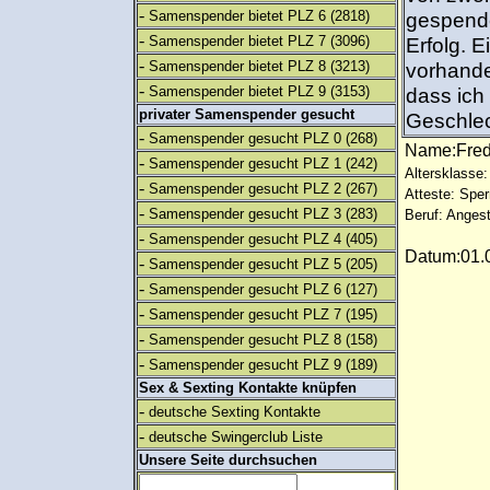
-
Samenspender bietet PLZ 6
(2818)
gespende
-
Samenspender bietet PLZ 7
(3096)
Erfolg. 
-
Samenspender bietet PLZ 8
(3213)
vorhande
-
Samenspender bietet PLZ 9
(3153)
dass ich
privater Samenspender gesucht
Geschlech
-
Samenspender gesucht PLZ 0
(268)
Name:Fr
-
Samenspender gesucht PLZ 1
(242)
Altersklasse:
-
Samenspender gesucht PLZ 2
(267)
Atteste: Sp
-
Samenspender gesucht PLZ 3
(283)
Beruf: Angest
-
Samenspender gesucht PLZ 4
(405)
Datum:01.0
-
Samenspender gesucht PLZ 5
(205)
-
Samenspender gesucht PLZ 6
(127)
-
Samenspender gesucht PLZ 7
(195)
-
Samenspender gesucht PLZ 8
(158)
-
Samenspender gesucht PLZ 9
(189)
Sex & Sexting Kontakte knüpfen
-
deutsche Sexting Kontakte
-
deutsche Swingerclub Liste
Unsere Seite durchsuchen