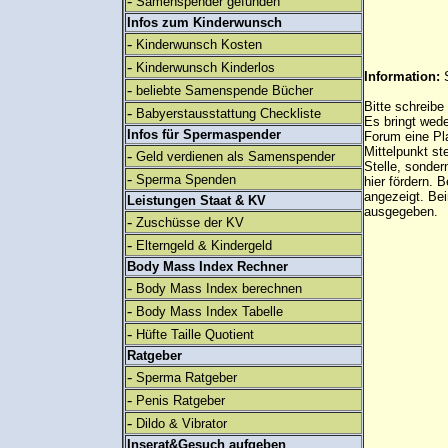
-
Samenspender gefunden
Infos zum Kinderwunsch
-
Kinderwunsch Kosten
-
Kinderwunsch Kinderlos
Information:
-
beliebte Samenspende Bücher
Bitte schreibe
-
Babyerstausstattung Checkliste
Es bringt wed
Infos für Spermaspender
Forum eine Pl
Mittelpunkt st
-
Geld verdienen als Samenspender
Stelle, sonder
-
Sperma Spenden
hier fördern. B
angezeigt. B
Leistungen Staat & KV
ausgegeben.
-
Zuschüsse der KV
-
Elterngeld & Kindergeld
Body Mass Index Rechner
-
Body Mass Index berechnen
-
Body Mass Index Tabelle
-
Hüfte Taille Quotient
Ratgeber
-
Sperma Ratgeber
-
Penis Ratgeber
-
Dildo & Vibrator
Inserat&Gesuch aufgeben