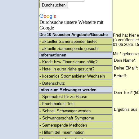
Durchsuche unsere Webseite mit
Google
Die 10 Neuesten Angebote/Gesuche
Fred hat hier 
(:) verüffentl
-
aktueller Samenspender bietet
01.06.2026. Du
-
aktuelle Samenspende gesucht
Mit * gekennze
Informationen
Dein Name*:
-
Kredit bzw Finanzierung nötig?
Deine EMail*:
-
Hotel in eurer Nähe gesucht?
-
Betreff:
kostenlos Stromanbieter Wechseln
-
Datenschutz
Infos zum Schwanger werden
Dein Text* (5
-
Spermatest für zu Hause
-
Fruchtbarkeit Test
Ergebnis aus 
-
Schnell Schwanger werden
-
Schwangerschaft Symptome
-
Samenspende Methoden
-
Hilfsmittel Insemination