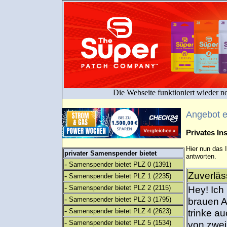
Die Webseite funktioniert wieder n
Angebot 
Privates I
Hier nun das 
privater Samenspender bietet
antworten.
-
Samenspender bietet PLZ 0
(1391)
Zuverläs
-
Samenspender bietet PLZ 1
(2235)
-
Samenspender bietet PLZ 2
(2115)
Hey! Ich 
-
Samenspender bietet PLZ 3
(1795)
brauen A
-
Samenspender bietet PLZ 4
(2623)
trinke au
-
Samenspender bietet PLZ 5
(1534)
von zwei