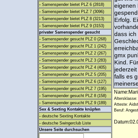
-
Samenspender bietet PLZ 6
(2818)
eigenen 
-
Samenspender bietet PLZ 7
(3096)
gespende
-
Samenspender bietet PLZ 8
(3213)
Erfolg. 
-
Samenspender bietet PLZ 9
(3153)
vorhande
privater Samenspender gesucht
dass ich
-
Samenspender gesucht PLZ 0
(268)
Geschlec
-
Samenspender gesucht PLZ 1
(242)
erreichb
-
Samenspender gesucht PLZ 2
(267)
gmx punk
-
Samenspender gesucht PLZ 3
(283)
Kind. Fü
-
Samenspender gesucht PLZ 4
(405)
jederzei
-
Samenspender gesucht PLZ 5
(205)
falls es
-
Samenspender gesucht PLZ 6
(127)
meinersei
-
Samenspender gesucht PLZ 7
(195)
Name:Mar
-
Samenspender gesucht PLZ 8
(158)
Altersklasse:
-
Samenspender gesucht PLZ 9
(189)
Atteste: Aids
Sex & Sexting Kontakte knüpfen
Beruf: Angest
-
deutsche Sexting Kontakte
Datum:02.0
-
deutsche Swingerclub Liste
Unsere Seite durchsuchen