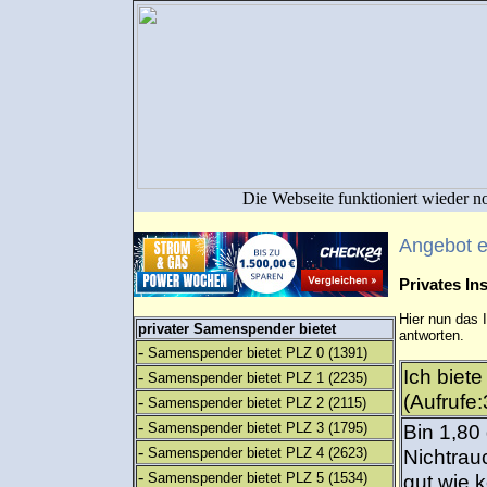
Die Webseite funktioniert wieder n
Angebot 
Privates I
Hier nun das 
privater Samenspender bietet
antworten.
-
Samenspender bietet PLZ 0
(1391)
Ich biet
-
Samenspender bietet PLZ 1
(2235)
(Aufrufe:
-
Samenspender bietet PLZ 2
(2115)
-
Samenspender bietet PLZ 3
(1795)
Bin 1,80
-
Samenspender bietet PLZ 4
(2623)
Nichtrau
-
Samenspender bietet PLZ 5
(1534)
gut wie k