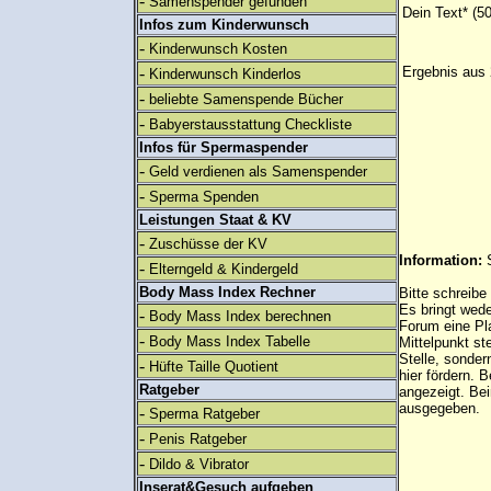
-
Samenspender gefunden
Dein Text* (5
Infos zum Kinderwunsch
-
Kinderwunsch Kosten
-
Ergebnis aus 
Kinderwunsch Kinderlos
-
beliebte Samenspende Bücher
-
Babyerstausstattung Checkliste
Infos für Spermaspender
-
Geld verdienen als Samenspender
-
Sperma Spenden
Leistungen Staat & KV
-
Zuschüsse der KV
Information:
-
Elterngeld & Kindergeld
Body Mass Index Rechner
Bitte schreibe
Es bringt wed
-
Body Mass Index berechnen
Forum eine Pl
-
Body Mass Index Tabelle
Mittelpunkt st
Stelle, sonder
-
Hüfte Taille Quotient
hier fördern. B
Ratgeber
angezeigt. B
ausgegeben.
-
Sperma Ratgeber
-
Penis Ratgeber
-
Dildo & Vibrator
Inserat&Gesuch aufgeben