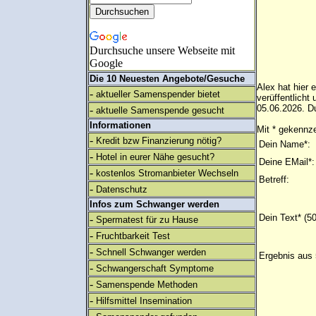
Durchsuche unsere Webseite mit
Google
Die 10 Neuesten Angebote/Gesuche
Alex hat hier 
-
aktueller Samenspender bietet
verüffentlich
05.06.2026. Du
-
aktuelle Samenspende gesucht
Informationen
Mit * gekennze
-
Kredit bzw Finanzierung nötig?
Dein Name*:
-
Hotel in eurer Nähe gesucht?
Deine EMail*:
-
kostenlos Stromanbieter Wechseln
Betreff:
-
Datenschutz
Infos zum Schwanger werden
Dein Text* (5
-
Spermatest für zu Hause
-
Fruchtbarkeit Test
-
Schnell Schwanger werden
Ergebnis aus 
-
Schwangerschaft Symptome
-
Samenspende Methoden
-
Hilfsmittel Insemination