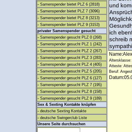
-
Samenspender bietet PLZ 6
(2818)
und komm
-
Samenspender bietet PLZ 7
(3096)
Ansprüch
-
Samenspender bietet PLZ 8
(3213)
Möglichk
-
Samenspender bietet PLZ 9
(3153)
Gesundh
privater Samenspender gesucht
ich ebenf
-
Samenspender gesucht PLZ 0
(268)
schreib 
-
Samenspender gesucht PLZ 1
(242)
sympathis
-
Samenspender gesucht PLZ 2
(267)
Name:Ale
-
Samenspender gesucht PLZ 3
(283)
Altersklasse:
-
Samenspender gesucht PLZ 4
(405)
Atteste: Atte
-
Samenspender gesucht PLZ 5
(205)
Beruf: Angest
Datum:05.0
-
Samenspender gesucht PLZ 6
(127)
-
Samenspender gesucht PLZ 7
(195)
-
Samenspender gesucht PLZ 8
(158)
-
Samenspender gesucht PLZ 9
(189)
Sex & Sexting Kontakte knüpfen
-
deutsche Sexting Kontakte
-
deutsche Swingerclub Liste
Unsere Seite durchsuchen