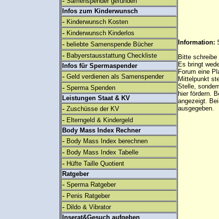
-
Samenspender gefunden
Infos zum Kinderwunsch
-
Kinderwunsch Kosten
-
Kinderwunsch Kinderlos
Information:
-
beliebte Samenspende Bücher
-
Babyerstausstattung Checkliste
Bitte schreibe
Es bringt wed
Infos für Spermaspender
Forum eine Pl
-
Geld verdienen als Samenspender
Mittelpunkt st
Stelle, sonder
-
Sperma Spenden
hier fördern. B
Leistungen Staat & KV
angezeigt. B
-
ausgegeben.
Zuschüsse der KV
-
Elterngeld & Kindergeld
Body Mass Index Rechner
-
Body Mass Index berechnen
-
Body Mass Index Tabelle
-
Hüfte Taille Quotient
Ratgeber
-
Sperma Ratgeber
-
Penis Ratgeber
-
Dildo & Vibrator
Inserat&Gesuch aufgeben