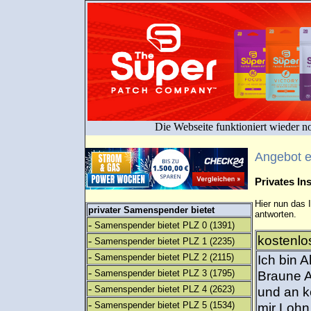
Die Webseite funktioniert wieder n
Angebot 
Privates I
Hier nun das 
privater Samenspender bietet
antworten.
-
Samenspender bietet PLZ 0
(1391)
kostenlo
-
Samenspender bietet PLZ 1
(2235)
-
Samenspender bietet PLZ 2
(2115)
Ich bin A
-
Samenspender bietet PLZ 3
(1795)
Braune A
-
Samenspender bietet PLZ 4
(2623)
und an k
-
Samenspender bietet PLZ 5
(1534)
mir Lohn