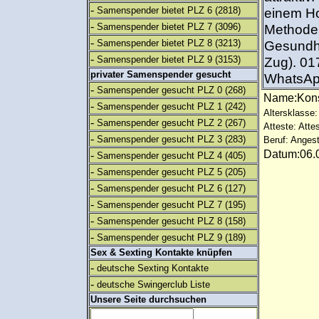
-
Samenspender bietet PLZ 6
(2818)
einem Ho
-
Samenspender bietet PLZ 7
(3096)
Methode 
-
Samenspender bietet PLZ 8
(3213)
Gesundhei
-
Samenspender bietet PLZ 9
(3153)
Zug). 01
privater Samenspender gesucht
WhatsApp
-
Samenspender gesucht PLZ 0
(268)
Name:Kon
-
Samenspender gesucht PLZ 1
(242)
Altersklasse:
-
Samenspender gesucht PLZ 2
(267)
Atteste: Atte
-
Samenspender gesucht PLZ 3
(283)
Beruf: Angest
Datum:06.0
-
Samenspender gesucht PLZ 4
(405)
-
Samenspender gesucht PLZ 5
(205)
-
Samenspender gesucht PLZ 6
(127)
-
Samenspender gesucht PLZ 7
(195)
-
Samenspender gesucht PLZ 8
(158)
-
Samenspender gesucht PLZ 9
(189)
Sex & Sexting Kontakte knüpfen
-
deutsche Sexting Kontakte
-
deutsche Swingerclub Liste
Unsere Seite durchsuchen