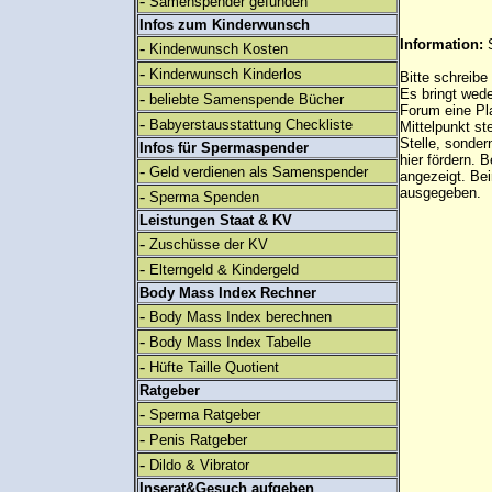
-
Samenspender gefunden
Infos zum Kinderwunsch
Information:
-
Kinderwunsch Kosten
-
Kinderwunsch Kinderlos
Bitte schreibe
Es bringt wed
-
beliebte Samenspende Bücher
Forum eine Pl
-
Babyerstausstattung Checkliste
Mittelpunkt st
Stelle, sonder
Infos für Spermaspender
hier fördern. B
-
Geld verdienen als Samenspender
angezeigt. B
ausgegeben.
-
Sperma Spenden
Leistungen Staat & KV
-
Zuschüsse der KV
-
Elterngeld & Kindergeld
Body Mass Index Rechner
-
Body Mass Index berechnen
-
Body Mass Index Tabelle
-
Hüfte Taille Quotient
Ratgeber
-
Sperma Ratgeber
-
Penis Ratgeber
-
Dildo & Vibrator
Inserat&Gesuch aufgeben