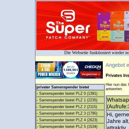
Die Webseite funktioniert wieder n
Angebot 
Privates I
Hier nun das 
privater Samenspender bietet
antworten.
-
Samenspender bietet PLZ 0
(1391)
Whatsap
-
Samenspender bietet PLZ 1
(2235)
(Aufrufe:
-
Samenspender bietet PLZ 2
(2115)
-
Samenspender bietet PLZ 3
(1795)
Hi, gerne
-
Samenspender bietet PLZ 4
(2623)
Jahre alt
-
Samenspender bietet PLZ 5
(1534)
attraktiv