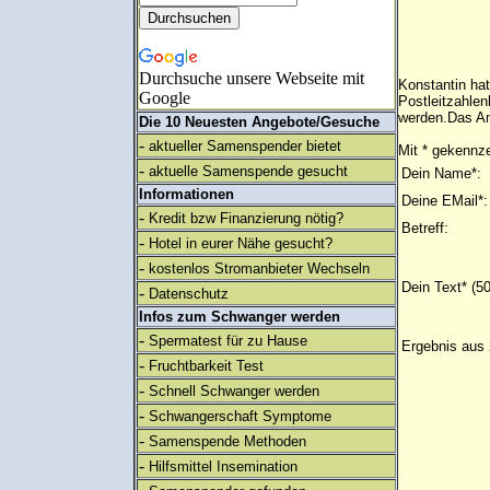
Durchsuche unsere Webseite mit
Konstantin ha
Google
Postleitzahlen
werden.Das An
Die 10 Neuesten Angebote/Gesuche
-
aktueller Samenspender bietet
Mit * gekennze
-
aktuelle Samenspende gesucht
Dein Name*:
Informationen
Deine EMail*:
-
Kredit bzw Finanzierung nötig?
Betreff:
-
Hotel in eurer Nähe gesucht?
-
kostenlos Stromanbieter Wechseln
Dein Text* (5
-
Datenschutz
Infos zum Schwanger werden
-
Spermatest für zu Hause
Ergebnis aus 
-
Fruchtbarkeit Test
-
Schnell Schwanger werden
-
Schwangerschaft Symptome
-
Samenspende Methoden
-
Hilfsmittel Insemination