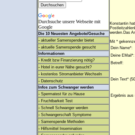
Durchsuche unsere Webseite mit
Konstantin ha
Google
Postleitzahlen
werden.Das An
Die 10 Neuesten Angebote/Gesuche
-
aktueller Samenspender bietet
Mit * gekennze
-
aktuelle Samenspende gesucht
Dein Name*:
Informationen
Deine EMail*:
-
Kredit bzw Finanzierung nötig?
Betreff:
-
Hotel in eurer Nähe gesucht?
-
kostenlos Stromanbieter Wechseln
Dein Text* (5
-
Datenschutz
Infos zum Schwanger werden
-
Spermatest für zu Hause
Ergebnis aus 
-
Fruchtbarkeit Test
-
Schnell Schwanger werden
-
Schwangerschaft Symptome
-
Samenspende Methoden
-
Hilfsmittel Insemination