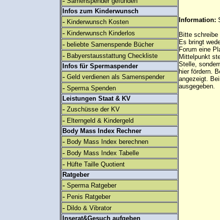
-
Samenspender gefunden
Infos zum Kinderwunsch
Information:
-
Kinderwunsch Kosten
-
Kinderwunsch Kinderlos
Bitte schreibe
Es bringt wed
-
beliebte Samenspende Bücher
Forum eine Pl
-
Babyerstausstattung Checkliste
Mittelpunkt st
Stelle, sonder
Infos für Spermaspender
hier fördern. B
-
Geld verdienen als Samenspender
angezeigt. B
ausgegeben.
-
Sperma Spenden
Leistungen Staat & KV
-
Zuschüsse der KV
-
Elterngeld & Kindergeld
Body Mass Index Rechner
-
Body Mass Index berechnen
-
Body Mass Index Tabelle
-
Hüfte Taille Quotient
Ratgeber
-
Sperma Ratgeber
-
Penis Ratgeber
-
Dildo & Vibrator
Inserat&Gesuch aufgeben