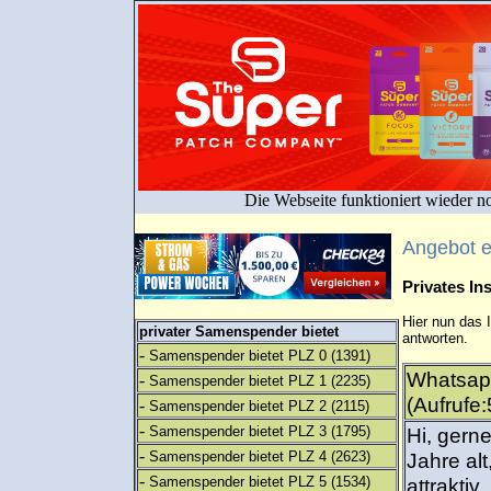
Die Webseite funktioniert wieder n
Angebot 
Privates I
Hier nun das 
privater Samenspender bietet
antworten.
-
Samenspender bietet PLZ 0
(1391)
Whatsap
-
Samenspender bietet PLZ 1
(2235)
(Aufrufe:
-
Samenspender bietet PLZ 2
(2115)
-
Samenspender bietet PLZ 3
(1795)
Hi, gerne
-
Samenspender bietet PLZ 4
(2623)
Jahre alt
-
Samenspender bietet PLZ 5
(1534)
attraktiv