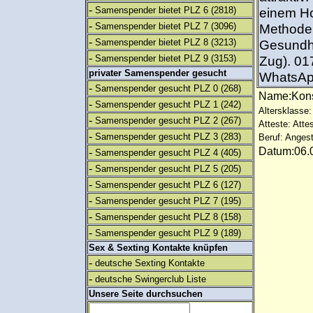
-
Samenspender bietet PLZ 6
(2818)
einem Ho
-
Samenspender bietet PLZ 7
(3096)
Methode 
-
Samenspender bietet PLZ 8
(3213)
Gesundhei
-
Samenspender bietet PLZ 9
(3153)
Zug). 01
privater Samenspender gesucht
WhatsApp
-
Samenspender gesucht PLZ 0
(268)
Name:Kon
-
Samenspender gesucht PLZ 1
(242)
Altersklasse:
-
Samenspender gesucht PLZ 2
(267)
Atteste: Atte
-
Samenspender gesucht PLZ 3
(283)
Beruf: Angest
Datum:06.0
-
Samenspender gesucht PLZ 4
(405)
-
Samenspender gesucht PLZ 5
(205)
-
Samenspender gesucht PLZ 6
(127)
-
Samenspender gesucht PLZ 7
(195)
-
Samenspender gesucht PLZ 8
(158)
-
Samenspender gesucht PLZ 9
(189)
Sex & Sexting Kontakte knüpfen
-
deutsche Sexting Kontakte
-
deutsche Swingerclub Liste
Unsere Seite durchsuchen