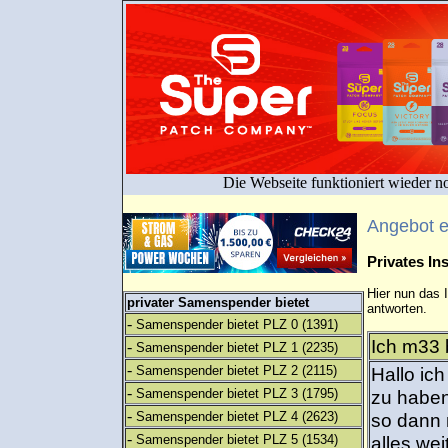
Die Webseite funktioniert wieder n
Angebot 
Privates I
Hier nun das 
privater Samenspender bietet
antworten.
-
Samenspender bietet PLZ 0
(1391)
Ich m33 
-
Samenspender bietet PLZ 1
(2235)
-
Samenspender bietet PLZ 2
(2115)
Hallo ic
-
Samenspender bietet PLZ 3
(1795)
zu haben
-
Samenspender bietet PLZ 4
(2623)
so dann 
-
Samenspender bietet PLZ 5
(1534)
alles wei