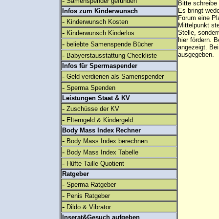
-
Samenspender gefunden
Bitte schreibe
Es bringt wed
Infos zum Kinderwunsch
Forum eine Pl
-
Kinderwunsch Kosten
Mittelpunkt st
-
Stelle, sonder
Kinderwunsch Kinderlos
hier fördern. B
-
beliebte Samenspende Bücher
angezeigt. B
-
ausgegeben.
Babyerstausstattung Checkliste
Infos für Spermaspender
-
Geld verdienen als Samenspender
-
Sperma Spenden
Leistungen Staat & KV
-
Zuschüsse der KV
-
Elterngeld & Kindergeld
Body Mass Index Rechner
-
Body Mass Index berechnen
-
Body Mass Index Tabelle
-
Hüfte Taille Quotient
Ratgeber
-
Sperma Ratgeber
-
Penis Ratgeber
-
Dildo & Vibrator
Inserat&Gesuch aufgeben